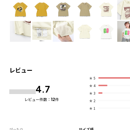
レビュー
★
5
★
4
4.7
★
3
12
レビュー件数：
件
★
2
★
1
サイズ感
ぴったり