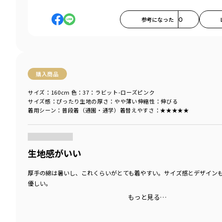
参考になった
0
購入商品
サイズ：160cm
色：37：ラビット-ローズピンク
サイズ感
：ぴったり
生地の厚さ
：やや薄い
伸縮性
：伸びる
着用シーン
：普段着（通園・通学）
着替えやすさ
：★★★★★
商品をチェックする＞
生地感がいい
厚手の綿は暑いし、これくらいがとても着やすい。サイズ感とデザイン
優しい。
もっと見る…