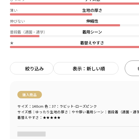
生地の厚さ
薄い
伸縮性
伸びない
着用シーン
普段着（通園・通学）
着替えやすさ
★
絞り込み
表示：新しい順
購入商品
サイズ：140cm
色：37：ラビット-ローズピンク
サイズ感
：ゆったり
生地の厚さ
：やや厚い
着用シーン
：普段着（通園・通
着替えやすさ
：★★★★★
商品をチェックする＞