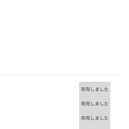
完売しました
完売しました
実物と若干異なる場合がありま
91:フラワー-ブラック
※撮影場所の関係上
完売しました
す。