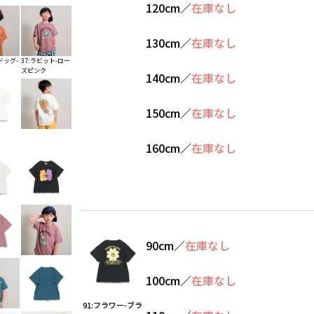
120cm
／
在庫なし
130cm
／
在庫なし
ドッグ-
37:ラビット-ロー
ズピンク
140cm
／
在庫なし
150cm
／
在庫なし
160cm
／
在庫なし
90cm
／
在庫なし
100cm
／
在庫なし
91:フラワー-ブラ