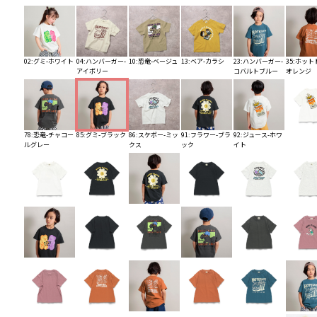
02:グミ-ホワイト
04:ハンバーガー-
10:恐竜-ベージュ
13:ベア-カラシ
23:ハンバーガー-
35:ホット
アイボリー
コバルトブルー
オレンジ
78:恐竜-チャコー
85:グミ-ブラック
86:スケボー-ミッ
91:フラワー-ブラ
92:ジュース-ホワ
ルグレー
クス
ック
イト