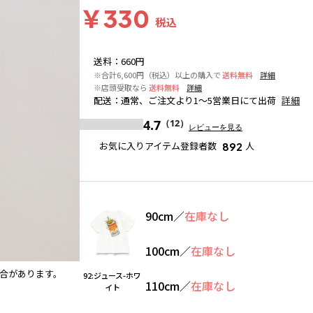
￥330
税込
送料
：
660円
※合計6,600円（税込）以上の購入で
送料無料
詳細
※店頭受取なら
送料無料
詳細
配送
：
通常、ご注文より1～5営業日にて出荷
詳細
4.7
（12）
レビューを見る
お気に入りアイテム登録者数
人
892
90cm
／
在庫なし
100cm
／
在庫なし
合があります。
86:スケボー-ミックス
※撮影場所の関係上、着用画像は
92:ジュース-ホワ
110cm
／
在庫なし
す。
イト