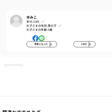
ゆみこ
年代:
30代
お子さまの性別:
男の子
お子さまの年齢:
3歳
参考になった
0
LIKE!
0