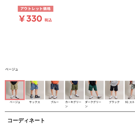
アウトレット価格
￥330
税込
ベージュ
ベージュ
サックス
ブルー
カーキグリー
ダークグリー
ブラック
91:ス
ン
ン
コーディネート