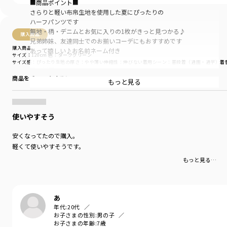
■商品ポイント■
さらりと軽い布帛生地を使用した夏にぴったりの
ハーフパンツです
無地・柄・デニムとお気に入りの1枚がきっと見つかる♪
購入商品
兄弟姉妹、友達同士でのお揃いコーデにもおすすめです
購入商品
あって嬉しい♪お名前ネーム付き
サイズ：120cm
色：ダークグリーン
サイズ感
：ぴったり
生地の厚さ
：やや薄い
伸縮性
：伸びない
着用シーン
：普段着（通園・通学）
着
■素材■
商品をチェックする＞
無地：ハリ感のある綿/ポリエステル混のツイル生地
もっと見る
デニム：薄手で柔らかな綿100％デニム生地
■DRCbranshesとは?■
使いやすそう
Daily…毎日
Relax…力を抜いて、くつろぐ
安くなってたので購入。
Comfortable…気持ちの良い、快適な
軽くて使いやすそうです。
着心地の良い服を、手に取りやすい価格で
『毎日着て欲しい』
もっと見る…
そんな思いを込めてブランシェスから
デイリーウェアをご提案する新レーベルです
-----
あ
伸縮性:なし
年代:
20代
透け感:なし
お子さまの性別:
男の子
お子さまの年齢:
7歳
ポケット:あり