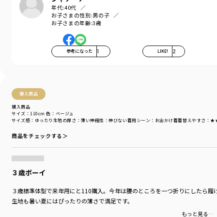
年代:
40代
お子さまの性別:
男の子
お子さまの年齢:
3歳
参考になった
1
LIKE!
2
購入商品
購入商品
サイズ：110cm
色：ベージュ
サイズ感
：ゆったり
生地の厚さ
：薄い
伸縮性
：伸びない
着用シーン
：お出かけ着
着替えやすさ
：★
商品をチェックする＞
３歳ボーイ
３歳標準体型で来年用にと110購入。今年は腰のところを一つ折りにしたら履
生地も暑い夏にはぴったりの薄さで満足です。
もっと見る…