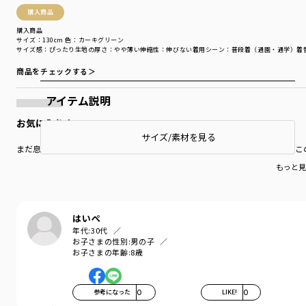
購入商品
購入商品
サイズ：130cm
色：カーキグリーン
サイズ感
：ぴったり
生地の厚さ
：やや薄い
伸縮性
：伸びない
着用シーン
：普段着（通園・通学）
着
商品をチェックする＞
アイテム説明
お気に入り！
サイズ/素材を見る
まだ息子も服の好みはあまりなく、私が購入した商品を着ているのですが、こ
もっと見
はいぺ
年代:
30代
お子さまの性別:
男の子
お子さまの年齢:
8歳
参考になった
0
LIKE!
0