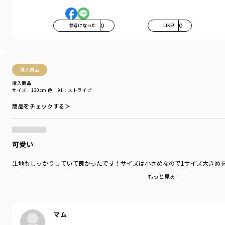
＃drc＃おとこのこ＃おんなのこ＃ボーイズ＃ガールズ
＃通園コーデ＃通学コーデ＃小学生コーデ
参考になった
0
LIKE!
0
＃プチプラ＃プチプラ子供服＃子供服通販
＃お揃い＃お揃いコーデ
＃ペア＃ペアコーデ
＃リンク＃リンクコーデ
購入商品
＃ユニセックス
購入商品
サイズ：120cm
色：91：ストライプ
着用イメージ/カラー：ベージュ
モデル：身長120.0cm 体重21kg
商品をチェックする＞
サイズ：サイズ130
ブランド
／
DRC branshes
シーズン
／
アウトレット
可愛い
カテゴリ
／
ボトムス
>
ショートパンツ・ハーフパンツ
カラー
／
ブラウン
生地もしっかりしていて良かったです！サイズは小さめなので1サイズ大きめ
性別タイプ
／
BOY
もっと見る…
対象イベント
／
再値下げアイテム
商品番号
／
16-5231-317
マム