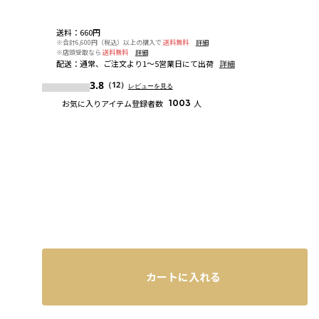
送料
：
660円
※合計6,600円（税込）以上の購入で
送料無料
詳細
※店頭受取なら
送料無料
詳細
配送
：
通常、ご注文より1～5営業日にて出荷
詳細
3.8
（12）
レビューを見る
お気に入りアイテム登録者数
1003
人
カートに入れる