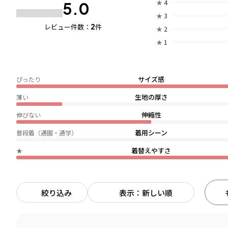
★
4
5.0
★
3
2
レビュー件数：
件
★
2
★
1
サイズ感
ぴったり
生地の厚さ
薄い
伸縮性
伸びない
着用シーン
普段着（通園・通学）
着替えやすさ
★
絞り込み
表示：新しい順