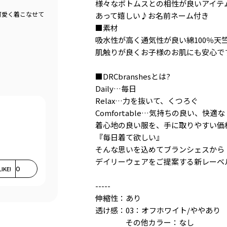
様々なボトムスとの相性が良いアイテ
可愛く着こなせて
あって嬉しい♪お名前ネーム付き
■素材
吸水性が高く通気性が良い綿100％天
肌触りが良くお子様のお肌にも安心で
■DRCbranshesとは?
Daily…毎日
Relax…力を抜いて、くつろぐ
Comfortable…気持ちの良い、快適な
着心地の良い服を、手に取りやすい価
『毎日着て欲しい』
そんな思いを込めてブランシェスから
デイリーウェアをご提案する新レーベ
LIKE!
0
-----
伸縮性：あり
透け感：03：オフホワイト/ややあり
その他カラー：なし