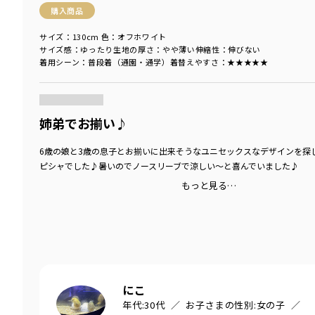
購入商品
サイズ：130cm
色：オフホワイト
サイズ感
：ゆったり
生地の厚さ
：やや薄い
伸縮性
：伸びない
着用シーン
：普段着（通園・通学）
着替えやすさ
：★★★★★
商品をチェックする＞
姉弟でお揃い♪
6歳の娘と3歳の息子とお揃いに出来そうなユニセックスなデザインを探
ピシャでした♪暑いのでノースリーブで涼しい〜と喜んでいました♪
もっと見る…
にこ
年代:
30代
お子さまの性別:
女の子