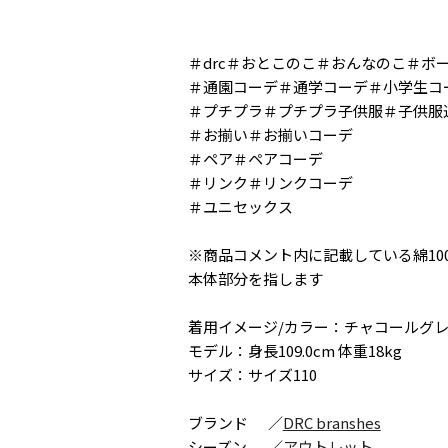
＃drc＃おとこのこ＃おんなのこ＃ボ
＃通園コーデ＃通学コーデ＃小学生コ
＃プチプラ＃プチプラ子供服＃子供服
＃お揃い＃お揃いコーデ
＃ペア＃ペアコーデ
＃リンク＃リンクコーデ
＃ユニセックス
※商品コメント内に記載している綿10
本体部分を指します
着用イメージ/カラー：チャコールグ
モデル：身長109.0cm 体重18kg
サイズ：サイズ110
ブランド
／
DRC branshes
シーズン
／
アウトレット