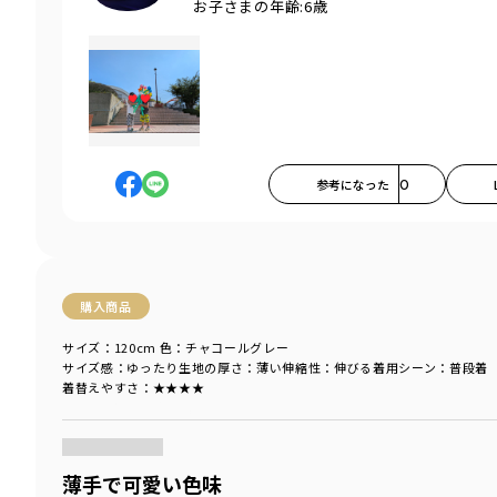
お子さまの年齢:
6歳
参考になった
0
購入商品
サイズ：120cm
色：チャコールグレー
サイズ感
：ゆったり
生地の厚さ
：薄い
伸縮性
：伸びる
着用シーン
：普段着
着替えやすさ
：★★★★
商品をチェックする＞
薄手で可愛い色味