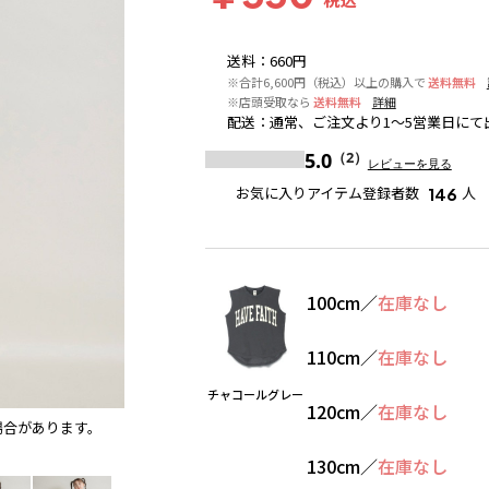
送料
：
660円
※合計6,600円（税込）以上の購入で
送料無料
※店頭受取なら
送料無料
詳細
配送
：
通常、ご注文より1～5営業日にて
5.0
（2）
レビューを見る
お気に入りアイテム登録者数
人
146
100cm
／
在庫なし
110cm
／
在庫なし
チャコールグレー
120cm
／
在庫なし
場合があります。
チャコールグレー
130cm
／
在庫なし