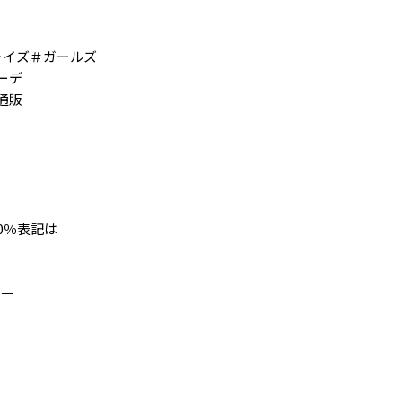
ーイズ＃ガールズ
ーデ
通販
0％表記は
レー