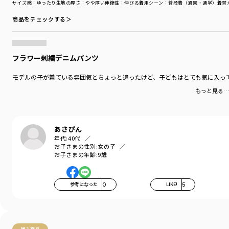
サイズ感
：ゆったり
生地の厚さ
：やや厚い
伸縮性
：伸びる
着用シーン
：普段着（通園・通学）
着替
商品をチェックする＞
フラワー刺繍デニムパンツ
モデルの子が着ている雰囲気とちょっと違ったけど、子どもはとても気に入って
もっと見る…
あさぴん
年代:
40代
お子さまの性別:
女の子
お子さまの年齢:
9歳
参考になった
0
LIKE!
5