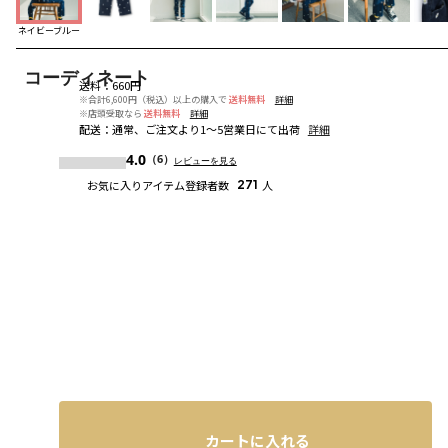
ネイビーブルー
コーディネート
送料
：
660円
※合計6,600円（税込）以上の購入で
送料無料
詳細
※店頭受取なら
送料無料
詳細
配送
：
通常、ご注文より1～5営業日にて出荷
詳細
4.0
（6）
レビューを見る
お気に入りアイテム登録者数
271
人
カートに入れる