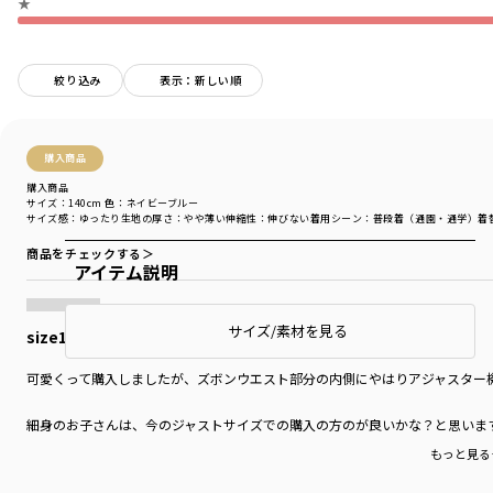
★
絞り込み
表示：新しい順
購入商品
購入商品
サイズ：140cm
色：ネイビーブルー
サイズ感
：ゆったり
生地の厚さ
：やや薄い
伸縮性
：伸びない
着用シーン
：普段着（通園・通学）
着
商品をチェックする＞
アイテム説明
サイズ/素材を見る
size140
可愛くって購入しましたが、ズボンウエスト部分の内側にやはりアジャスター
細身のお子さんは、今のジャストサイズでの購入の方のが良いかな？と思いま
もっと見る