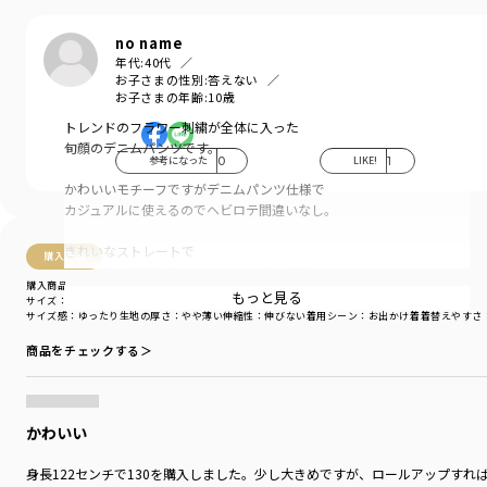
no name
年代:
40代
お子さまの性別:
答えない
お子さまの年齢:
10歳
トレンドのフラワー刺繍が全体に入った
旬顔のデニムパンツです。
参考になった
0
LIKE!
1
かわいいモチーフですがデニムパンツ仕様で
カジュアルに使えるのでヘビロテ間違いなし。
きれいなストレートで
購入商品
キッズでも着脱しやすいウエストゴム仕様。
購入商品
もっと見る
サイズ：130cm
色：ネイビーブルー
ストレッチが入っているので動きやすく
サイズ感
：ゆったり
生地の厚さ
：やや薄い
伸縮性
：伸びない
着用シーン
：お出かけ着
着替えやすさ
軽めの8オンスデニムです。
商品をチェックする＞
フロントボタンと
Ou? by EDWINオリジナルホワイトピスネーム付き。
かわいい
【Ou? by EDWIN(オウ? バイ エドウイン)について】
Sing with Denim.
身長122センチで130を購入しました。少し大きめですが、ロールアップすれば
0.5秒ですきになるキッズデニム