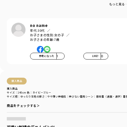
もっと見る
毎日つきあいたい、ともだちのようなデニムも。
とっておきの日に着たい、ひねりのきいたワンピースも。
鳥のように自由に、花唄を口ずさむように服と遊ぶ、
おしゃれなこどものデニムクローゼット。
no name
年代:
30代
お子さまの性別:
女の子
ブランシェスとEDWINによる
お子さまの年齢:
7歳
全く新しいキッズブランドです。
着用イメージ/カラー：ネイビーブルー
参考になった
1
LIKE!
0
モデル：身長120cm 体重19.5kg
サイズ：サイズ120
ブランド
／
Ou? by EDWIN
シーズン
／
アウトレット
購入商品
カテゴリ
／
ボトムス
>
ロングパンツ
購入商品
カラー
／
ブルー
サイズ：140cm
色：ネイビーブルー
性別タイプ
／
GIRL
サイズ感
：ゆったり
生地の厚さ
：やや薄い
伸縮性
：伸びない
着用シーン
：普段着（通園・通学）
着
商品番号
／
17-4132-007
商品をチェックする＞