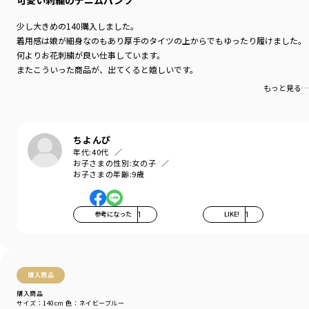
可愛い刺繍のデニムパンツ
少し大きめの140購入しました。
着用感は娘が細身なのもあり厚手のタイツの上からでもゆったり履けました。
何よりお花刺繍が良い仕事しています。
またこういった商品が、出てくると嬉しいです。
もっと見る…
ちよんぴ
年代:
40代
お子さまの性別:
女の子
お子さまの年齢:
9歳
参考になった
1
LIKE!
1
購入商品
購入商品
サイズ：140cm
色：ネイビーブルー