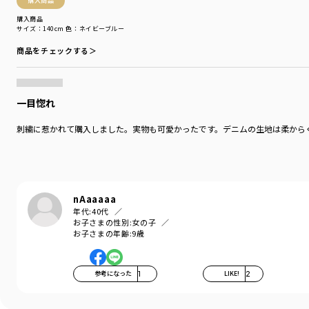
購入商品
購入商品
サイズ：140cm
色：ネイビーブルー
商品をチェックする＞
一目惚れ
刺繍に惹かれて購入しました。実物も可愛かったです。デニムの生地は柔から
nAaaaaa
年代:
40代
お子さまの性別:
女の子
お子さまの年齢:
9歳
参考になった
1
LIKE!
2