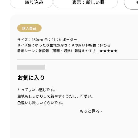
絞り込み
表示：新しい順
購入商品
サイズ：150cm
色：91：紺ボーダー
サイズ感
：ゆったり
生地の厚さ
：やや厚い
伸縮性
：伸びる
着用シーン
：普段着（通園・通学）
着替えやすさ
：★★★★★
商品をチェックする＞
お気に入り
とってもいい感じです。
生地もしっかりして着やすそうだし、可愛い。
色違いも欲しいくらいです。
もっと見る…