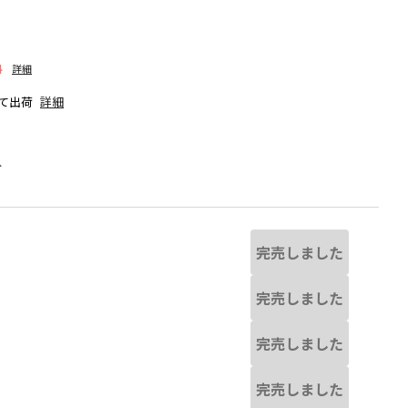
料
詳細
て出荷
詳細
人
完売しました
完売しました
完売しました
干異なる場合があります。
ライトグリーン
※撮影場所の関係上、着用
完売しました