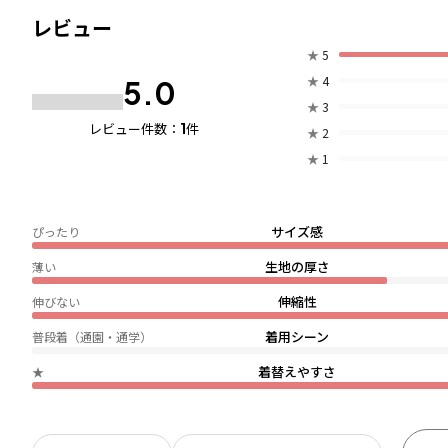
レビュー
★
5
★
4
5.0
★
3
1
レビュー件数：
件
★
2
★
1
サイズ感
ぴったり
生地の厚さ
薄い
伸縮性
伸びない
着用シーン
普段着（通園・通学）
着替えやすさ
★