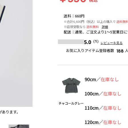
送料
：
660円
※合計6,600円（税込）以上の購入で
送料無
※店頭受取なら
送料無料
詳細
配送
：
通常、ご注文より1～5営業日に
5.0
（1）
レビューを見る
お気に入りアイテム登録者数
188
90cm
／
在庫なし
100cm
／
在庫なし
チャコールグレー
110cm
／
在庫なし
があります。
92:赤ボーダー
※撮影場所の関係上、着用画像は実物と若
120cm
／
在庫なし