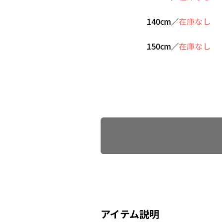
140cm
／
在庫なし
150cm
／
在庫なし
Find recommended size
アイテム説明