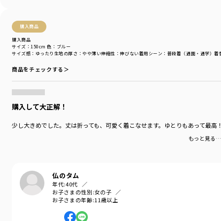
ポケット：あり
着用イメージ/カラー：サックス
購入商品
モデル：身長119.5cm 体重22.5kg
購入商品
サイズ：サイズ120
サイズ：150cm
色：ブルー
サイズ感
：ゆったり
生地の厚さ
：やや薄い
伸縮性
：伸びない
着用シーン
：普段着（通園・通学）
着
ブランド
／
Ou? by EDWIN
商品をチェックする＞
シーズン
／
アウトレット
カテゴリ
／
ボトムス
>
ロングパンツ
カラー
／
ブルー
性別タイプ
／
GIRL
購入して大正解！
商品番号
／
17-5132-006
少し大きめでした。丈は折っても、可愛く着こなせます。ゆとりもあって最高
もっと見る…
仏のタム
年代:
40代
お子さまの性別:
女の子
お子さまの年齢:
11歳以上