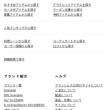
おすすめアイテムから探す
アウトレットアイテムを探す
セール中アイテムを探す
クーポン対象から探す
新着アイテムから探す
予約アイテムから探す
人気ランキングから探す
利用シーンから探す
コーディネートから探す
ユーザー投稿から探す
口コミから探す
詳細検索で探す
ブランド紹介
ヘルプ
ブランド一覧
ブランシェス公式ECサイト
について
branshes
ご注文について
DRC branshes
配送について
Ou? by EDWIN
返品・交換について
b.+A branshes by AYA KANEKO
サイズについて
aBity select.
会員について