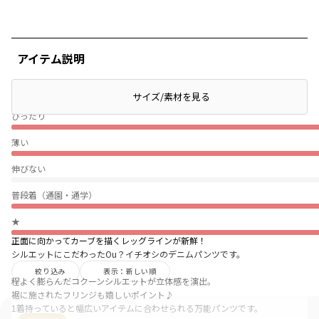
アイテム説明
サイズ/素材を見る
ぴったり
薄い
伸びない
普段着（通園・通学）
★
正面に向かってカーブを描くレッグラインが新鮮！
シルエットにこだわったOu？イチオシのデニムパンツです。
絞り込み
表示：新しい順
程よく膨らんだコクーンシルエットが立体感を演出。
裾に施されたフリンジも嬉しいポイント♪
1着持っていると幅広いアイテムに合わせられる万能パンツです。