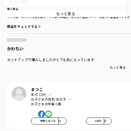
購入商品
お色はお花の刺繍を入れたブリーチカラーのサックス、ベーシックな無地の
購入商品
ブルーの２色展開です。
もっと見る
サイズ：100cm
色：ブルー
サイズ感
：ゆったり
生地の厚さ
：やや厚い
伸縮性
：伸びない
着用シーン
：お出かけ着
着替えやすさ
スタイリングは同じ素材の17-5101-001（デニムセーラーカラージャケッ
商品をチェックする＞
ト）・17-5102-002（デニムビスチェ）とセットアップが◎。
あえてデニムをセットアップで上下合わせてかっこよく着こなすのがOu？の
おすすめスタイリング！
かわちい
【Ou? by EDWINについて】
セットアップで購入しましたがとても気に入っています
Sing with Denim.
もっと見る…
0.5秒ですきになるキッズデニム
毎日つきあいたい、ともだちのようなデニムも。
とっておきの日に着たい、ひねりのきいたワンピースも。
まつこ
鳥のように自由に、花唄を口ずさむように服と遊ぶ、
年代:
30代
おしゃれなこどものデニムクローゼット。
お子さまの性別:
女の子
お子さまの年齢:
2歳
ブランシェスとEDWINによるキッズブランドです。
-----
参考になった
0
LIKE!
0
透け感：なし
伸縮性：なし