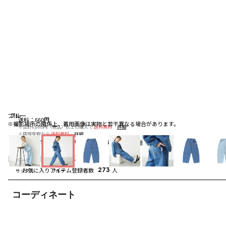
ブルー
ブルー
ブルー
送料
：
660円
※撮影場所の関係上、着用画像は実物と若干異なる場合があります。
※合計6,600円（税込）以上の購入で
送料無料
詳細
※店頭受取なら
送料無料
詳細
配送
：
通常、ご注文より1～5営業日にて出荷
詳細
5.0
（3）
レビューを見る
お気に入りアイテム登録者数
273
人
サックス
ブルー
コーディネート