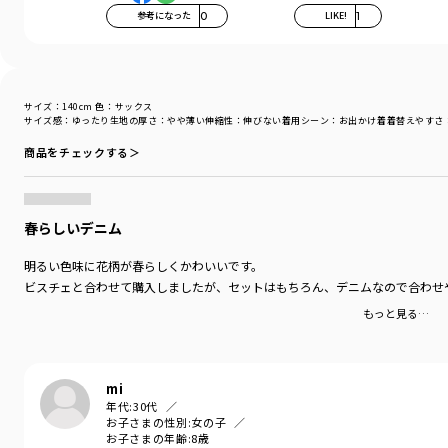
参考になった
0
LIKE!
1
サイズ：140cm
色：サックス
サイズ感
：ゆったり
生地の厚さ
：やや薄い
伸縮性
：伸びない
着用シーン
：お出かけ着
着替えやすさ
商品をチェックする＞
春らしいデニム
明るい色味に花柄が春らしくかわいいです。
ビスチェと合わせて購入しましたが、セットはもちろん、デニムなので合わせ
もっと見る…
mi
年代:
30代
お子さまの性別:
女の子
お子さまの年齢:
8歳