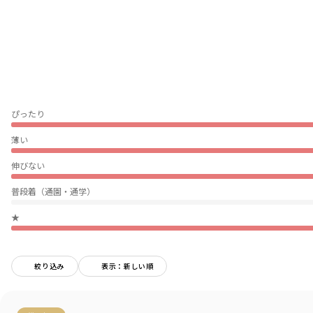
本体部分：綿100％生地を使用
【Ou? by EDWINについて】
Sing with Denim.
0.5秒ですきになるキッズデニム
毎日つきあいたい、ともだちのようなデニムも。
とっておきの日に着たい、ひねりのきいたワンピースも。
ぴったり
鳥のように自由に、花唄を口ずさむように服と遊ぶ、
おしゃれなこどものデニムクローゼット。
薄い
ブランシェスとEDWINによるキッズブランドです。
伸びない
-----
普段着（通園・通学）
透け感：ややあり
伸縮性：あり
★
着用イメージ/カラー：オフホワイト
モデル：身長117.0cm 体重18kg
絞り込み
表示：新しい順
サイズ：サイズ120
ブランド
／
Ou? by EDWIN