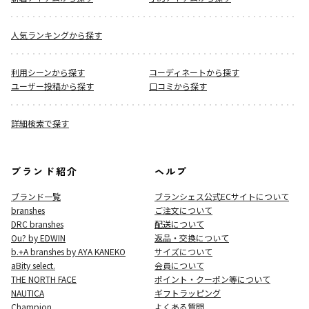
人気ランキングから探す
利用シーンから探す
コーディネートから探す
ユーザー投稿から探す
口コミから探す
詳細検索で探す
ブランド紹介
ヘルプ
ブランド一覧
ブランシェス公式ECサイト
について
branshes
ご注文について
DRC branshes
配送について
Ou? by EDWIN
返品・交換について
b.+A branshes by AYA KANEKO
サイズについて
aBity select.
会員について
THE NORTH FACE
ポイント・クーポン等について
NAUTICA
ギフトラッピング
Champion
よくある質問