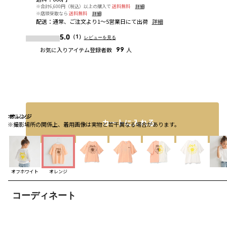
※合計6,600円（税込）以上の購入で
送料無料
詳細
※店頭受取なら
送料無料
詳細
配送
：
通常、ご注文より1～5営業日にて出荷
詳細
5.0
（1）
レビューを見る
お気に入りアイテム登録者数
99
人
オレンジ
オレンジ
オレンジ
カートに入れる
※撮影場所の関係上、着用画像は実物と若干異なる場合があります。
オフホワイト
オレンジ
コーディネート