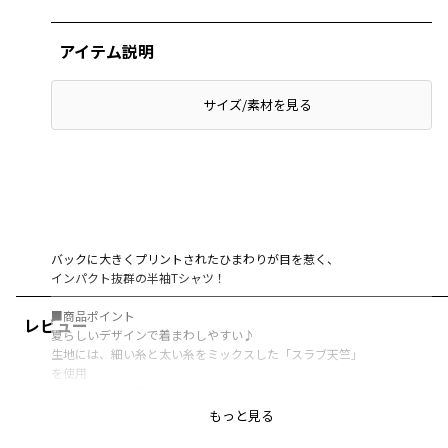
アイテム説明
サイズ/素材を見る
バックに大きくプリントされたひまわりが目を惹く、
インパクト抜群の半袖Tシャツ！
■商品ポイント
レビュー
夏らしいデザインで着まわしやすい♪
生地には、細い糸と太い糸をミックスした「スラブ天竺」
を使用
しっかりとした風合いと、ナチュラルな表情が魅力です
もっと見る
■素材