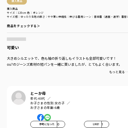
購入商品
シーズン
／
アウトレット
カテゴリ
／
トップス
>
半袖Tシャツ・タンクトップ
購入商品
サイズ：120cm
色：オレンジ
カラー
／
オレンジ
サイズ感
：ゆったり
生地の厚さ
：やや薄い
伸縮性
：伸びる
着用シーン
：普段着（通園・通学）
着替
性別タイプ
／
GIRL
商品番号
／
17-5206-021
商品をチェックする＞
可愛い
大きめシルエットで、色も袖の折り返しもイラストも全部可愛いです！
ou?のジーンズ素材の短パンを一緒に買いましたが、とてもよく合います。
もっと見る…
とーか母
年代:
40代
お子さまの性別:
女の子
お子さまの年齢:
6歳
参考になった
0
LIKE!
1