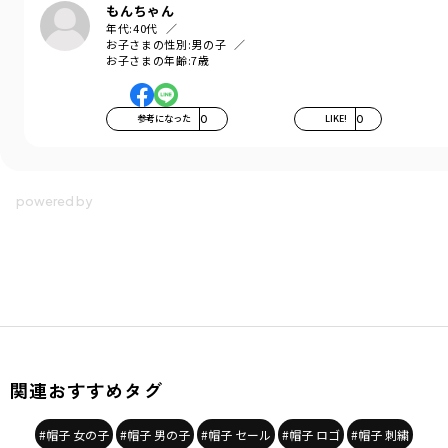
もんちゃん
年代:
40代
お子さまの性別:
男の子
お子さまの年齢:
7歳
参考になった
0
LIKE!
0
関連おすすめタグ
#帽子 女の子
#帽子 男の子
#帽子 セール
#帽子 ロゴ
#帽子 刺繍