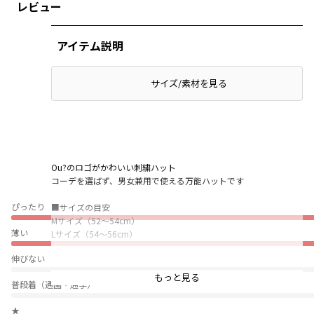
レビュー
アイテム説明
サイズ/素材を見る
Ou?のロゴがかわいい刺繍ハット
コーデを選ばず、男女兼用で使える万能ハットです
ぴったり
■サイズの目安
Mサイズ（52～54cm）
薄い
Lサイズ（54～56cm）
伸びない
【Ou? by EDWINについて】
もっと見る
普段着（通園・通学）
Sing with Denim.
0.5秒ですきになるキッズデニム
★