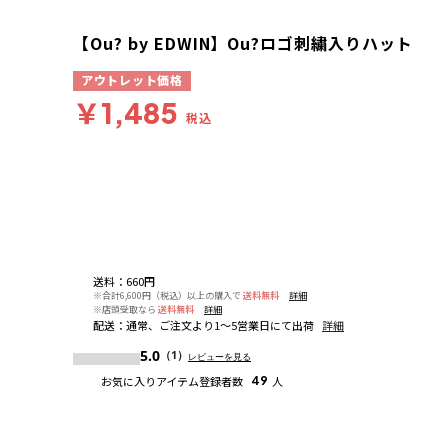
【Ou? by EDWIN】Ou?ロゴ刺繍入りハット
アウトレット価格
￥1,485
税込
送料
：
660円
※合計6,600円（税込）以上の購入で
送料無料
詳細
※店頭受取なら
送料無料
詳細
配送
：
通常、ご注文より1～5営業日にて出荷
詳細
5.0
（1）
レビューを見る
お気に入りアイテム登録者数
49
人