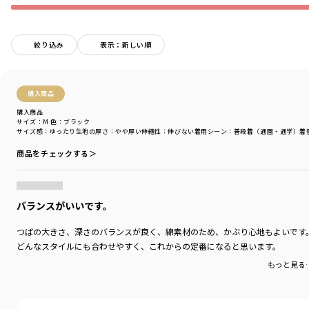
毎日つきあいたい、ともだちのようなデニムも。
とっておきの日に着たい、ひねりのきいたワンピースも。
鳥のように自由に、花唄を口ずさむように服と遊ぶ、
絞り込み
表示：新しい順
おしゃれなこどものデニムクローゼット。
ブランシェスとEDWINによるキッズブランドです。
ブランド
／
Ou? by EDWIN
購入商品
シーズン
／
アウトレット
購入商品
カテゴリ
／
帽子
サイズ：M
色：ブラック
サイズ感
：ゆったり
生地の厚さ
：やや厚い
伸縮性
：伸びない
着用シーン
：普段着（通園・通学）
着
カラー
／
ブルー
性別タイプ
／
GIRL
商品をチェックする＞
BOY
商品番号
／
17-5265-026
バランスがいいです。
つばの大きさ、深さのバランスが良く、綿素材のため、かぶり心地もよいです
どんなスタイルにも合わせやすく、これからの定番になると思います。
もっと見る