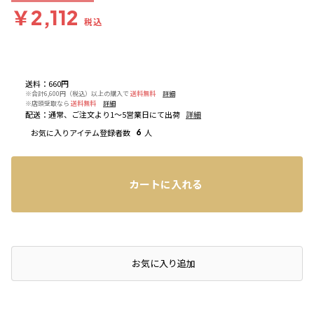
￥2,112
税込
送料
：
660円
※合計6,600円（税込）以上の購入で
送料無料
詳細
※店頭受取なら
送料無料
詳細
配送
：
通常、ご注文より1～5営業日にて出荷
詳細
お気に入りアイテム登録者数
6
人
カートに入れる
店頭在庫を確認する
お気に入り追加