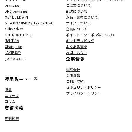
branshes
ご注文について
DRC branshes
配送について
Ou? by EDWIN
返品・交換について
b.+A branshes by AYA KANEKO
サイズについて
aBity select.
会員について
THE NORTH FACE
ポイント・クーポン等について
NAUTICA
ギフトラッピング
Champion
よくある質問
JAMIE KAY
お問い合わせ
gelato pique
企業情報
運営会社
採用情報
特集＆ニュース
ご利用規約
セキュリティポリシー
特集
プライバシーポリシー
ニュース
コラム
店舗検索
店舗検索