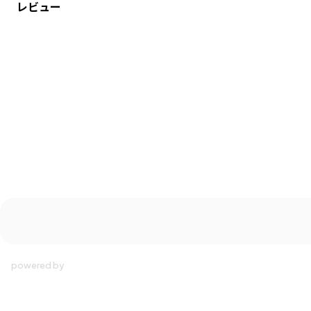
レビュー
カテゴリ
／
ボトムス
>
ロングパンツ
カラー
／
グレー
性別タイプ
／
GIRL
BOY
商品番号
／
18-3642-684