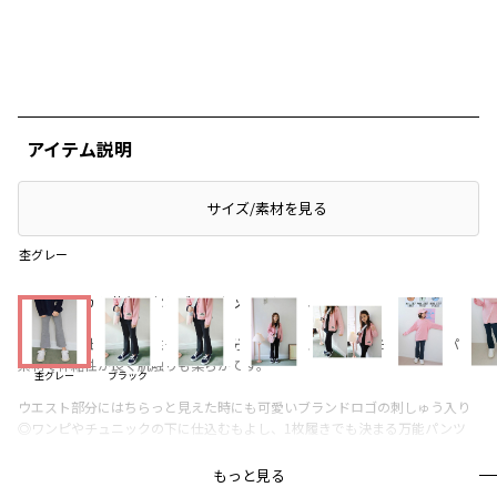
アイテム説明
サイズ/素材を見る
杢グレー
ふくらはぎから落ちるセミブーツカットのシルエット。
自然から抽出した植物性モダール成分をミックスした、綿+モダール+スパン
素材で伸縮性が良く肌触りも柔らかです。
杢グレー
ブラック
ウエスト部分にはちらっと見えた時にも可愛いブランドロゴの刺しゅう入り
◎ワンピやチュニックの下に仕込むもよし、1枚履きでも決まる万能パンツ
もっと見る
ブランド
／
aBity select
シーズン
／
アウトレット