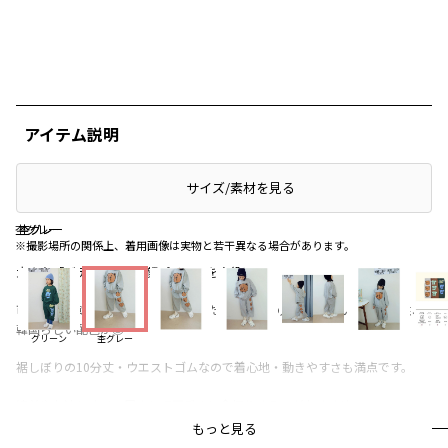
アイテム説明
サイズ/素材を見る
杢グレー
杢グレー
杢グレー
※撮影場所の関係上、着用画像は実物と若干異なる場合があります。
大きな「バディーズ」の顔プリントを主役に!!
可愛い系の韓国ストリートを楽しみたい方必見の人と被らないデザイン性、
韓国らしい配色が◎
グリーン
杢グレー
裾しぼりの10分丈・ウエストゴムなので着心地・動きやすさも満点です。
姉弟や友達とオソロ履きして可愛さに全振りするのがおすすめ
もっと見る
18-3604-670、18-3604-684とセットアップでお楽しみいただけます。