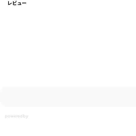
レビュー
ブランド
／
aBity select
シーズン
／
アウトレット
カテゴリ
／
ボトムス
>
ロングパンツ
カラー
／
グレー
性別タイプ
／
GIRL
BOY
商品番号
／
18-3642-688