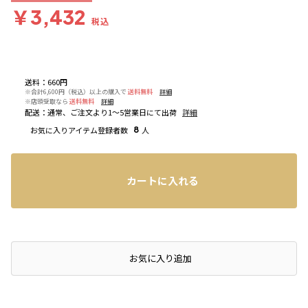
￥3,432
税込
送料
：
660円
※合計6,600円（税込）以上の購入で
送料無料
詳細
※店頭受取なら
送料無料
詳細
配送
：
通常、ご注文より1～5営業日にて出荷
詳細
お気に入りアイテム登録者数
8
人
カートに入れる
店頭在庫を確認する
お気に入り追加