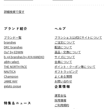
詳細検索で探す
ブランド紹介
ヘルプ
ブランド一覧
ブランシェス公式ECサイト
について
branshes
ご注文について
DRC branshes
配送について
Ou? by EDWIN
返品・交換について
b.+A branshes by AYA KANEKO
サイズについて
aBity select.
会員について
THE NORTH FACE
ポイント・クーポン等について
NAUTICA
ギフトラッピング
Champion
よくある質問
JAMIE KAY
お問い合わせ
gelato pique
企業情報
運営会社
採用情報
特集＆ニュース
ご利用規約