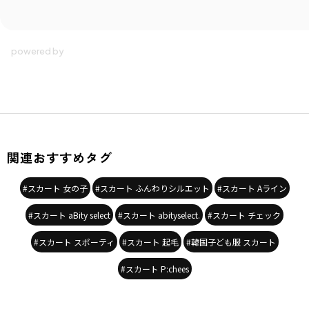
ブランド
／
aBity select
シーズン
／
アウトレット
カテゴリ
／
ボトムス
>
スカート
カラー
／
ブルー
性別タイプ
／
GIRL
商品番号
／
18-3633-679
関連おすすめタグ
#スカート 女の子
#スカート ふんわりシルエット
#スカート Aライン
#スカート aBity select
#スカート abityselect.
#スカート チェック
#スカート スポーティ
#スカート 起毛
#韓国子ども服 スカート
#スカート P:chees