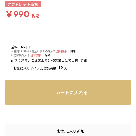
アウトレット価格
￥990
税込
送料
：
660円
※合計6,600円（税込）以上の購入で
送料無料
詳細
※店頭受取なら
送料無料
詳細
配送
：
通常、ご注文より1～5営業日にて出荷
詳細
お気に入りアイテム登録者数
19
人
カートに入れる
お気に入り追加