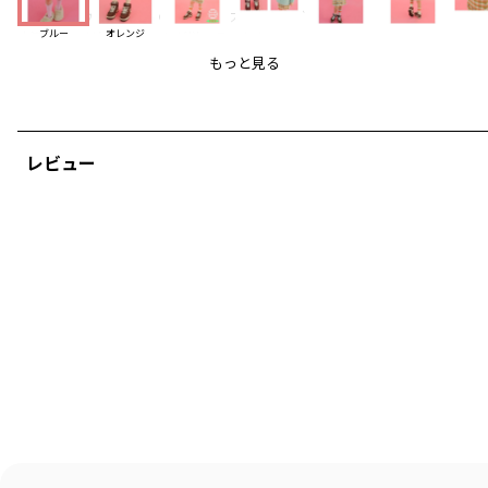
両サイドポケットに裾のレタリングプリントなど
ブルー
オレンジ
大満足なこだわりポイントが揃っています:>
もっと見る
※ドライクリーニングをお勧めします。
※中性洗剤を使用して単独で洗濯してください。
※生地が収縮する恐れがあります。乾燥機の使用はお避けください。
レビュー
＿＿＿＿＿
韓国子供服ブランド【P:chees/ピーチーズ】
国内在庫を即納・日本正規販売店
#pchees
トレンドのスクールルックが多く、POPでスポーティなラインナップが特徴
です。
一歩先の韓国らしい配色で、男女問わずワンランク上のストリートコーデを
楽しめます。
「HELLO BUDDIES」がシーズンテーマのコレクションを取り揃えました。
オリジナルキャラの「バディーズ」にはそれぞれMBTI性格タイプが設定され
ています。
その他くまやスマイルなど愛おしいキャラクター物も多数ご用意しました。