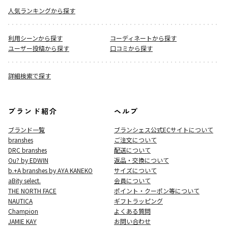
人気ランキングから探す
利用シーンから探す
コーディネートから探す
ユーザー投稿から探す
口コミから探す
詳細検索で探す
ブランド紹介
ヘルプ
ブランド一覧
ブランシェス公式ECサイト
について
branshes
ご注文について
DRC branshes
配送について
Ou? by EDWIN
返品・交換について
b.+A branshes by AYA KANEKO
サイズについて
aBity select.
会員について
THE NORTH FACE
ポイント・クーポン等について
NAUTICA
ギフトラッピング
Champion
よくある質問
JAMIE KAY
お問い合わせ