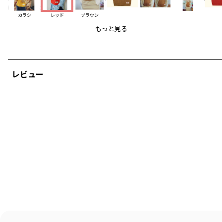
はリブ編みになっています。
カラシ
レッド
ブラウン
卒業式や発表会などイベント事映え間違いなし:>
もっと見る
＿＿＿＿＿
韓国子供服ブランド【P:chees/ピーチーズ】
レビュー
国内在庫を即納・日本正規販売店
#pchees
トレンドのスクールルックが多く、POPでスポーティなラインナップが特徴
です。
一歩先の韓国らしい配色で、男女問わずワンランク上のストリートコーデを
楽しめます。
「HELLO BUDDIES」がシーズンテーマのコレクションを取り揃えました。
オリジナルキャラの「バディーズ」にはそれぞれMBTI性格タイプが設定され
ています。
その他くまやスマイルなど愛おしいキャラクター物も多数ご用意しました。
ブランド
／
aBity select
シーズン
／
アウトレット