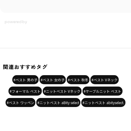
カテゴリ
／
アウター
>
ベスト
カラー
／
レッド
性別タイプ
／
GIRL
BOY
商品番号
／
18-3602-683
関連おすすめタグ
#ベスト 男の子
#ベスト 女の子
#ベスト 秋冬
#ベスト Vネック
#フォーマル ベスト
#ニットベスト Vネック
#ケーブルニット ベスト
#ベスト ワッペン
#ニットベスト aBity select
#ニットベスト abityselect.