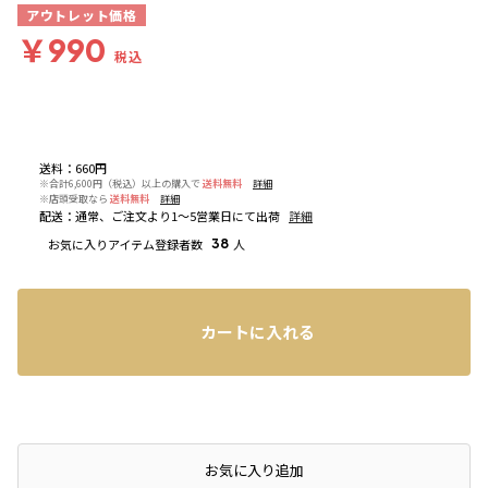
アウトレット価格
￥990
税込
送料
：
660円
※合計6,600円（税込）以上の購入で
送料無料
詳細
※店頭受取なら
送料無料
詳細
配送
：
通常、ご注文より1～5営業日にて出荷
詳細
お気に入りアイテム登録者数
38
人
カートに入れる
お気に入り追加