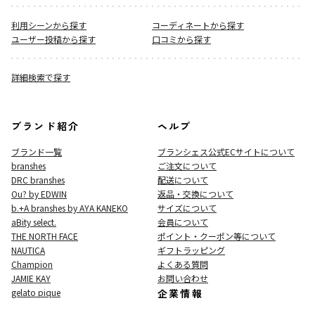
利用シーンから探す
コーディネートから探す
ユーザー投稿から探す
口コミから探す
詳細検索で探す
ブランド紹介
ヘルプ
ブランド一覧
ブランシェス公式ECサイト
について
branshes
ご注文について
DRC branshes
配送について
Ou? by EDWIN
返品・交換について
b.+A branshes by AYA KANEKO
サイズについて
aBity select.
会員について
THE NORTH FACE
ポイント・クーポン等について
NAUTICA
ギフトラッピング
Champion
よくある質問
JAMIE KAY
お問い合わせ
gelato pique
企業情報