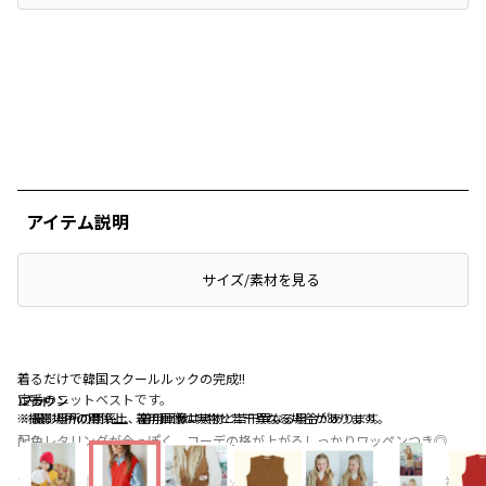
アイテム説明
サイズ/素材を見る
着るだけで韓国スクールルックの完成!!
定番のニットベストです。
レッド
ブラウン
ブラウン
※撮影場所の関係上、着用画像は実物と若干異なる場合があります。
※撮影場所の関係上、着用画像は実物と若干異なる場合があります。
配色レタリングが今っぽく、コーデの格が上がるしっかりワッペンつき◎
だらしなく見えず、程よく体にフィットするようネック・アームホール・裾