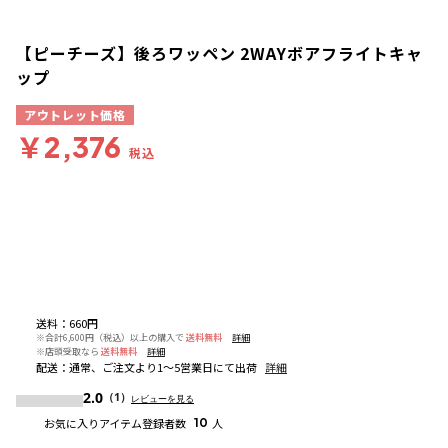
【ピーチーズ】後ろワッペン 2WAYボアフライトキャ
ップ
アウトレット価格
￥2,376
税込
送料
：
660円
※合計6,600円（税込）以上の購入で
送料無料
詳細
※店頭受取なら
送料無料
詳細
配送
：
通常、ご注文より1～5営業日にて出荷
詳細
2.0
（1）
レビューを見る
お気に入りアイテム登録者数
10
人