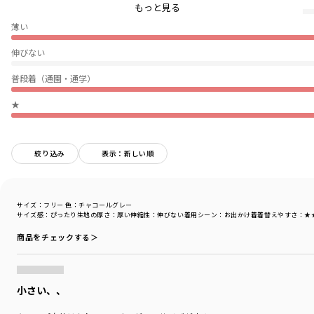
ぴったり
もっと見る
※お手入れの際は、冷水で水洗いして自然乾燥してください。
薄い
＿＿＿＿＿
伸びない
韓国子供服ブランド【P:chees/ピーチーズ】
普段着（通園・通学）
国内在庫を即納・日本正規販売店
#pchees
★
トレンドのスクールルックが多く、POPでスポーティなラインナップが特徴
です。
絞り込み
表示：新しい順
一歩先の韓国らしい配色で、男女問わずワンランク上のストリートコーデを
楽しめます。
「HELLO BUDDIES」がシーズンテーマのコレクションを取り揃えました。
サイズ：フリー
色：チャコールグレー
サイズ感
：ぴったり
生地の厚さ
：厚い
伸縮性
：伸びない
着用シーン
：お出かけ着
着替えやすさ
：★
オリジナルキャラの「バディーズ」にはそれぞれMBTI性格タイプが設定され
ています。
商品をチェックする＞
その他くまやスマイルなど愛おしいキャラクター物も多数ご用意しました。
ブランド
／
aBity select
シーズン
／
アウトレット
小さい、、
カテゴリ
／
帽子
カラー
／
グレー