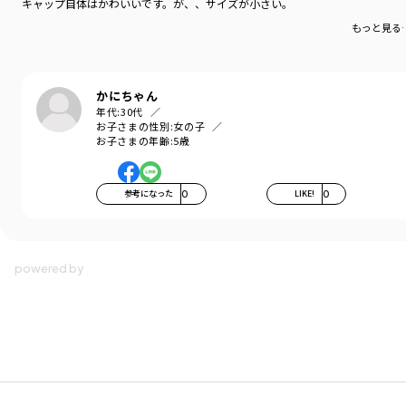
キャップ自体はかわいいです。が、、サイズが小さい。
性別タイプ
／
GIRL
もっと見る
BOY
商品番号
／
18-3665-690
かにちゃん
年代:
30代
お子さまの性別:
女の子
お子さまの年齢:
5歳
参考になった
0
LIKE!
0