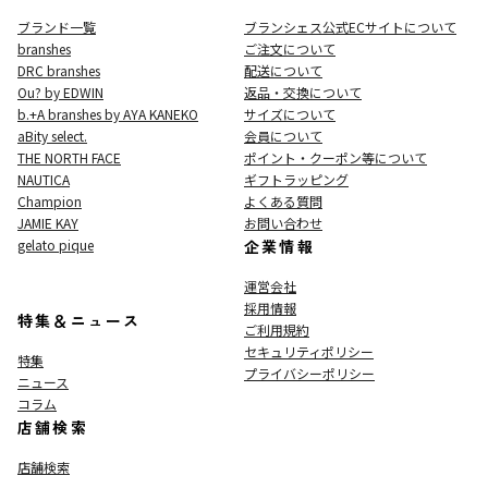
ブランド一覧
ブランシェス公式ECサイト
について
branshes
ご注文について
DRC branshes
配送について
Ou? by EDWIN
返品・交換について
b.+A branshes by AYA KANEKO
サイズについて
aBity select.
会員について
THE NORTH FACE
ポイント・クーポン等について
NAUTICA
ギフトラッピング
Champion
よくある質問
JAMIE KAY
お問い合わせ
gelato pique
企業情報
運営会社
採用情報
特集＆ニュース
ご利用規約
セキュリティポリシー
特集
プライバシーポリシー
ニュース
コラム
店舗検索
店舗検索