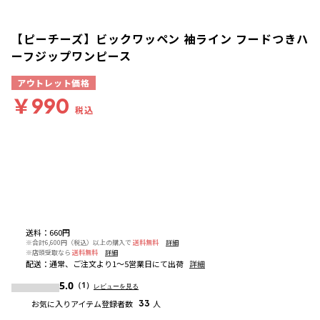
【ピーチーズ】ビックワッペン 袖ライン フードつきハ
ーフジップワンピース
アウトレット価格
￥990
税込
送料
：
660円
※合計6,600円（税込）以上の購入で
送料無料
詳細
※店頭受取なら
送料無料
詳細
配送
：
通常、ご注文より1～5営業日にて出荷
詳細
5.0
（1）
レビューを見る
お気に入りアイテム登録者数
33
人