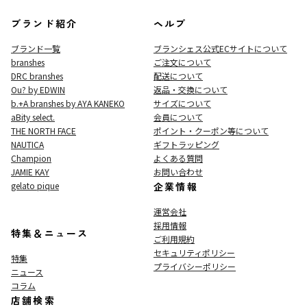
ブランド紹介
ヘルプ
ブランド一覧
ブランシェス公式ECサイト
について
branshes
ご注文について
DRC branshes
配送について
Ou? by EDWIN
返品・交換について
b.+A branshes by AYA KANEKO
サイズについて
aBity select.
会員について
THE NORTH FACE
ポイント・クーポン等について
NAUTICA
ギフトラッピング
Champion
よくある質問
JAMIE KAY
お問い合わせ
gelato pique
企業情報
運営会社
採用情報
特集＆ニュース
ご利用規約
セキュリティポリシー
特集
プライバシーポリシー
ニュース
コラム
店舗検索