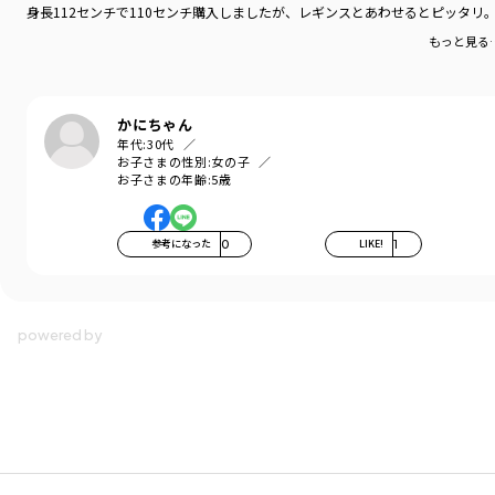
カラー
／
ブルー
身長112センチで110センチ購入しましたが、レギンスとあわせるとピッタリ
性別タイプ
／
GIRL
もっと見る
商品番号
／
18-3636-696
かにちゃん
年代:
30代
お子さまの性別:
女の子
お子さまの年齢:
5歳
参考になった
0
LIKE!
1