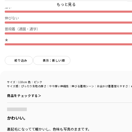
※綿生地の特性上、組織が少しまとまって見える部分があることがありま
もっと見る
薄い
す。ご購入の際には画像をご確認ください。
伸びない
＿＿＿＿＿
韓国子供服ブランド【P:chees/ピーチーズ】
普段着（通園・通学）
国内在庫を即納・日本正規販売店
★
#pchees
トレンドのスクールルックが多く、POPでスポーティなラインナップが特徴
です。
絞り込み
表示：新しい順
一歩先の韓国らしい配色で、男女問わずワンランク上のストリートコーデを
楽しめます。
「HELLO BUDDIES」がシーズンテーマのコレクションを取り揃えました。
サイズ：110cm
色：ピンク
サイズ感
：ぴったり
生地の厚さ
：やや厚い
伸縮性
：伸びる
着用シーン
：お出かけ着
着替えやすさ
：
オリジナルキャラの「バディーズ」にはそれぞれMBTI性格タイプが設定され
商品をチェックする＞
ています。
その他くまやスマイルなど愛おしいキャラクター物も多数ご用意しました。
ブランド
／
aBity select
かわいい。
シーズン
／
アウトレット
カテゴリ
／
ワンピース
裏起毛になってて暖かいし、色味も写真のままです。