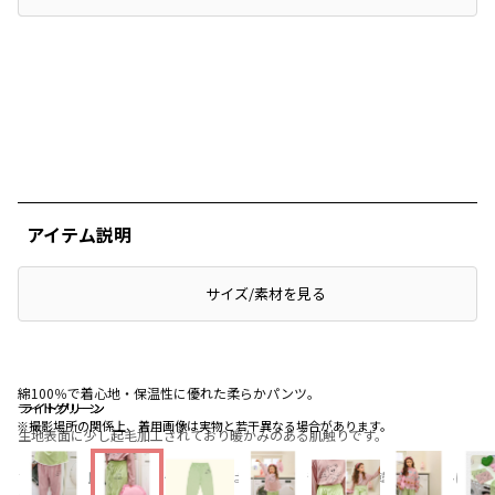
アイテム説明
サイズ/素材を見る
綿100％で着心地・保温性に優れた柔らかパンツ。
ライトグリーン
ライトグリーン
ライトグリーン
※撮影場所の関係上、着用画像は実物と若干異なる場合があります。
生地表面に少し起毛加工されており暖かみのある肌触りです。
フロント左上のレタリングデザインは履くだけでトレンドの韓国スタイルに