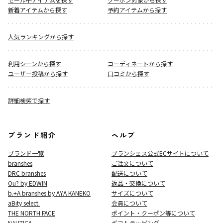
新着アイテムから探す
予約アイテムから探す
人気ランキングから探す
利用シーンから探す
コーディネートから探す
ユーザー投稿から探す
口コミから探す
詳細検索で探す
ブランド紹介
ヘルプ
ブランド一覧
ブランシェス公式ECサイト
について
branshes
ご注文について
DRC branshes
配送について
Ou? by EDWIN
返品・交換について
b.+A branshes by AYA KANEKO
サイズについて
aBity select.
会員について
THE NORTH FACE
ポイント・クーポン等について
NAUTICA
ギフトラッピング