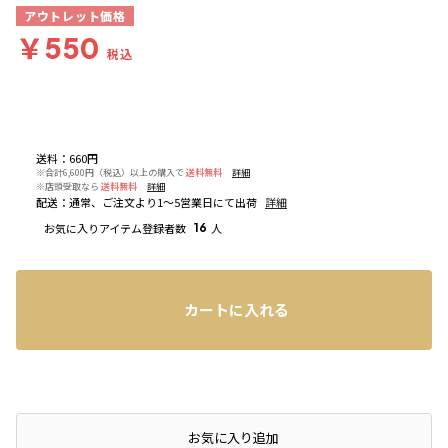
アウトレット価格
￥550
税込
送料
：
660円
※合計6,600円（税込）以上の購入で
送料無料
詳細
※店頭受取なら
送料無料
詳細
配送
：
通常、ご注文より1～5営業日にて出荷
詳細
お気に入りアイテム登録者数
16
人
カートに入れる
店頭在庫を確認する
お気に入り追加