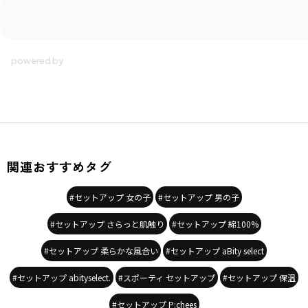
カラー
／
グリーン
性別タイプ
／
GIRL
BOY
商品番号
／
18-3642-700
関連おすすめタグ
#セットアップ 女の子
#セットアップ 男の子
#セットアップ さらっと肌触り
#セットアップ 綿100%
#セットアップ 柔らかな風合い
#セットアップ aBity select
#セットアップ abityselect.
#スポーティ セットアップ
#セットアップ 保温
#セットアップ P:chees