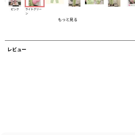
◎
ピンク
ライトグリー
18-3605-711、18-3605-714とセットアップでお楽しみいただけます。
ン
もっと見る
＿＿＿＿＿
韓国子供服ブランド【P:chees/ピーチーズ】
国内在庫を即納・日本正規販売店
#pchees
レビュー
トレンドのスクールルックが多く、POPでスポーティなラインナップが特徴
です。
一歩先の韓国らしい配色で、男女問わずワンランク上のストリートコーデを
楽しめます。
「HELLO BUDDIES」がシーズンテーマのコレクションを取り揃えました。
オリジナルキャラの「バディーズ」にはそれぞれMBTI性格タイプが設定され
ています。
その他くまやスマイルなど愛おしいキャラクター物も多数ご用意しました。
ブランド
／
aBity select
シーズン
／
アウトレット
カテゴリ
／
ボトムス
>
ロングパンツ