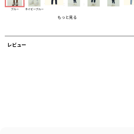
通園通学の定番アイテムでこそ差をつけたいですね。
ブルー
ネイビーブルー
＿＿＿＿＿
もっと見る
韓国子供服ブランド【P:chees/ピーチーズ】
国内在庫を即納・日本正規販売店
#pchees
レビュー
トレンドのスクールルックが多く、POPでスポーティなラインナップが特徴
です。
一歩先の韓国らしい配色で、男女問わずワンランク上のストリートコーデを
楽しめます。
「HELLO BUDDIES」がシーズンテーマのコレクションを取り揃えました。
オリジナルキャラの「バディーズ」にはそれぞれMBTI性格タイプが設定され
ています。
その他くまやスマイルなど愛おしいキャラクター物も多数ご用意しました。
ブランド
／
aBity select
シーズン
／
アウトレット
カテゴリ
／
ボトムス
>
スカート
カラー
／
ブルー