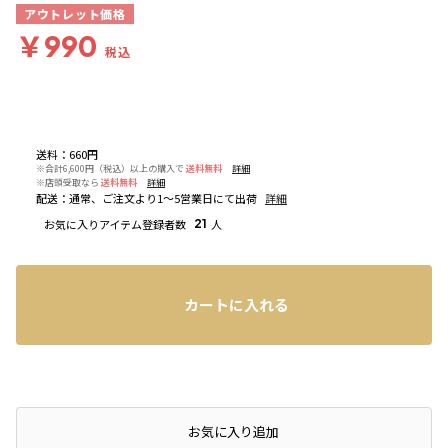
アウトレット価格
￥990
税込
送料
：
660円
※合計6,600円（税込）以上の購入で
送料無料
詳細
※店頭受取なら
送料無料
詳細
配送
：
通常、ご注文より1～5営業日にて出荷
詳細
お気に入りアイテム登録者数
21
人
カートに入れる
店頭在庫を確認する
お気に入り追加