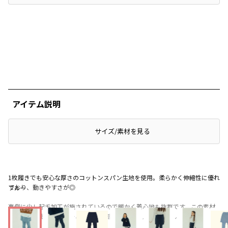
アイテム説明
サイズ/素材を見る
1枚履きでも安心な厚さのコットンスパン生地を使用。柔らかく伸縮性に優れ
ており、動きやすさが◎
ブルー
裏側に少し起毛加工が施されているので暖かく着心地も抜群です。この素材
で雰囲気の出せるカラー、スカート部分も同色と人と被らない仕様