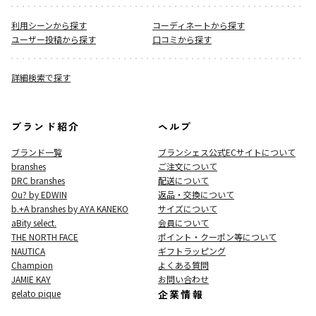
利用シーンから探す
コーディネートから探す
ユーザー投稿から探す
口コミから探す
詳細検索で探す
ブランド紹介
ヘルプ
ブランド一覧
ブランシェス公式ECサイト
について
branshes
ご注文について
DRC branshes
配送について
Ou? by EDWIN
返品・交換について
b.+A branshes by AYA KANEKO
サイズについて
aBity select.
会員について
THE NORTH FACE
ポイント・クーポン等について
NAUTICA
ギフトラッピング
Champion
よくある質問
JAMIE KAY
お問い合わせ
gelato pique
企業情報