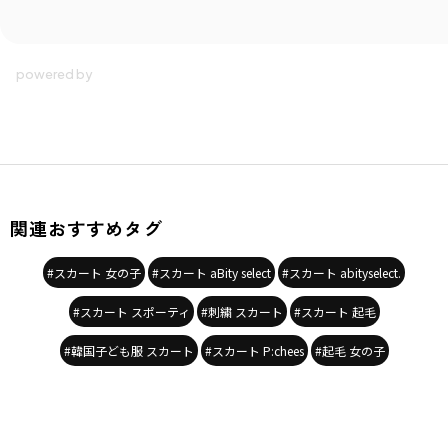
性別タイプ
／
GIRL
商品番号
／
18-3642-704
関連おすすめタグ
#スカート 女の子
#スカート aBity select
#スカート abityselect.
#スカート スポーティ
#刺繍 スカート
#スカート 起毛
#韓国子ども服 スカート
#スカート P:chees
#起毛 女の子