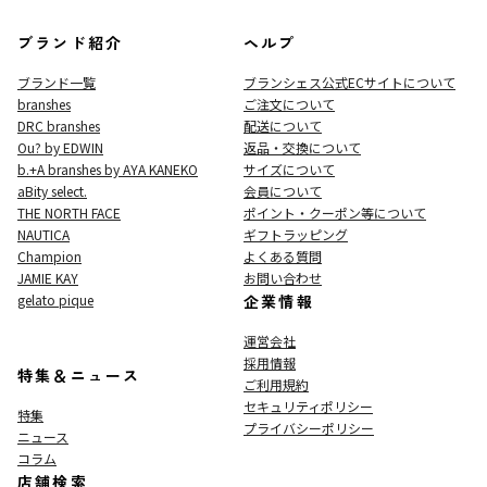
ブランド紹介
ヘルプ
ブランド一覧
ブランシェス公式ECサイト
について
branshes
ご注文について
DRC branshes
配送について
Ou? by EDWIN
返品・交換について
b.+A branshes by AYA KANEKO
サイズについて
aBity select.
会員について
THE NORTH FACE
ポイント・クーポン等について
NAUTICA
ギフトラッピング
Champion
よくある質問
JAMIE KAY
お問い合わせ
gelato pique
企業情報
運営会社
採用情報
特集＆ニュース
ご利用規約
セキュリティポリシー
特集
プライバシーポリシー
ニュース
コラム
店舗検索