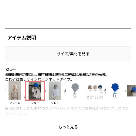
アイテム説明
サイズ/素材を見る
ブルー
グレー
グレー
※撮影場所の関係上、着用画像は実物と若干異なる場合があります。
※撮影場所の関係上、着用画像は実物と若干異なる場合があります。
これぞ韓国デザインなボンネットタイプ。
耳まで暖かいので寒い日に重宝します。より可愛く見せたい時には顎下リボ
ンがおすすめ。
クリーム
ブルー
グレー
後ろにはしっかり素材のワッペンパッチつきで全方位抜かりないプラスワン
アイテムです。
色んなテイストでお楽しみください◎
もっと見る