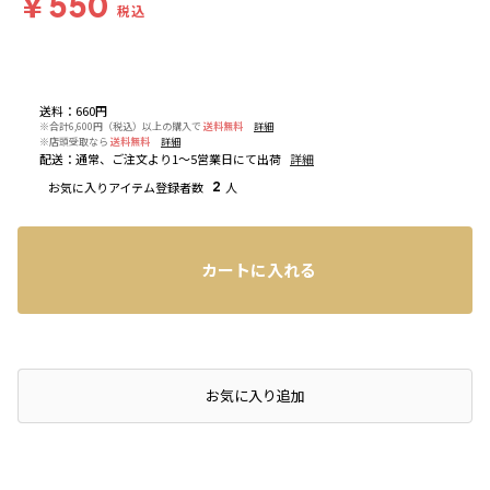
￥550
税込
送料
：
660円
※合計6,600円（税込）以上の購入で
送料無料
詳細
※店頭受取なら
送料無料
詳細
配送
：
通常、ご注文より1～5営業日にて出荷
詳細
お気に入りアイテム登録者数
2
人
カートに入れる
店頭在庫を確認する
お気に入り追加