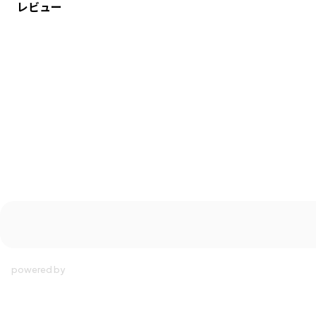
レビュー
ブランド
／
aBity select
シーズン
／
アウトレット
カテゴリ
／
帽子
カラー
／
ブルー
性別タイプ
／
GIRL
BOY
商品番号
／
18-3665-623