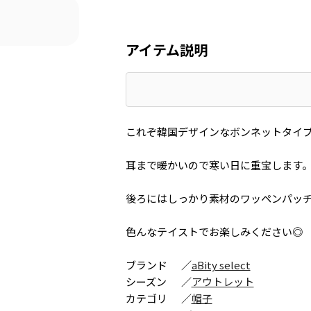
アイテム説明
これぞ韓国デザインなボンネットタイ
耳まで暖かいので寒い日に重宝します
後ろにはしっかり素材のワッペンパッ
色んなテイストでお楽しみください◎
ブランド
／
aBity select
シーズン
／
アウトレット
カテゴリ
／
帽子