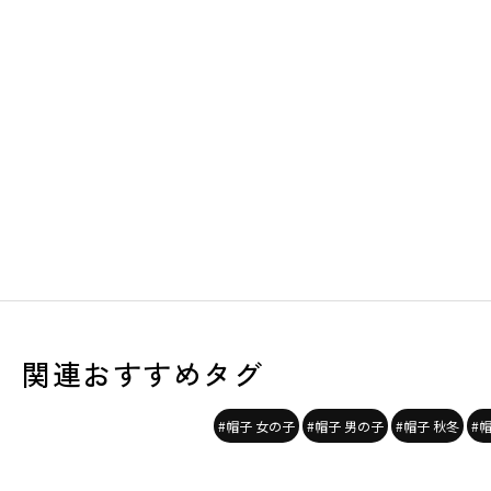
関連おすすめタグ
#帽子 女の子
#帽子 男の子
#帽子 秋冬
#