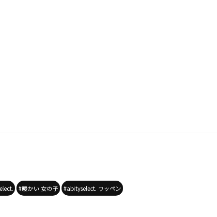
lect.
#暖かい 女の子
#abityselect. ワッペン