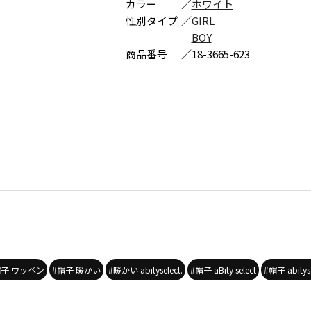
カラー
／
ホワイト
性別タイプ
／
GIRL
BOY
商品番号
／
18-3665-623
帽子 ワッペン
#帽子 暖かい
#暖かい abityselect.
#帽子 aBity select
#帽子 abityse