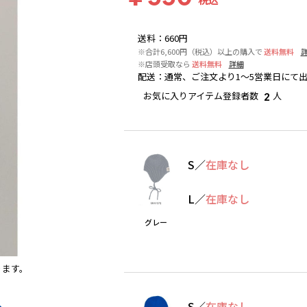
送料
：
660円
※合計6,600円（税込）以上の購入で
送料無料
※店頭受取なら
送料無料
詳細
配送
：
通常、ご注文より1～5営業日にて
お気に入りアイテム登録者数
人
2
S
／
在庫なし
L
／
在庫なし
グレー
ります。
ブルー
※撮影場所の関係上、着用画像は実物と若干異な
S
／
在庫なし