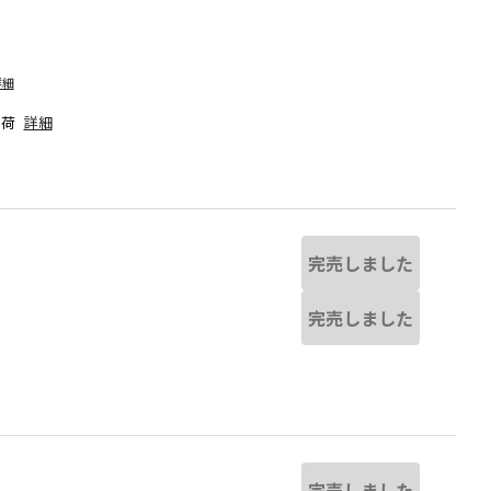
詳細
出荷
詳細
完売しました
完売しました
る場合があります。
グレー
※撮影場所の関係上、着用画像は実
完売しました