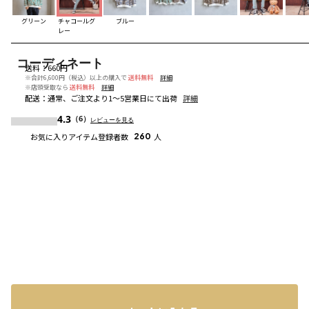
グリーン
チャコールグ
ブルー
レー
コーディネート
送料
：
660円
※合計6,600円（税込）以上の購入で
送料無料
詳細
※店頭受取なら
送料無料
詳細
配送
：
通常、ご注文より1～5営業日にて出荷
詳細
4.3
（6）
レビューを見る
お気に入りアイテム登録者数
260
人