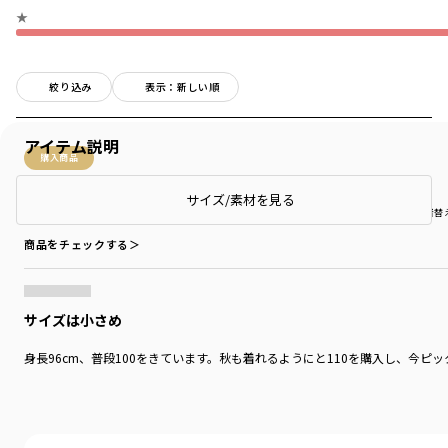
★
絞り込み
表示：新しい順
アイテム説明
購入商品
購入商品
サイズ/素材を見る
サイズ：110cm
色：チャコールグレー
サイズ感
：ゆったり
生地の厚さ
：やや薄い
伸縮性
：伸びる
着用シーン
：普段着（通園・通学）
着替
商品をチェックする＞
サイズは小さめ
身長96cm、普段100をきています。秋も着れるようにと110を購入し、今