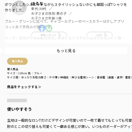
はるな
ポワンとしたシルエットながらスタイリッシュないかにも韓国っぽTシャツを
年代:
30代
作りました。
お子さまの性別:
男の子
お子さまの年齢:
3歳
ブルー・グリーンに比べて、チャコールグレーのベースカラーは少しアプリ
コット系で茶色みが強いです。
参考になった
0
LIKE!
0
ボーダー生地がくすみ系なので、ゆるくなりすぎないようアクセントに襟・
腕の切替部分・裾と全色同じ明るい白の切替素材を入れています。
もっと見る
襟・裾ともに締め付け感もなく、全て柔らかい生地を使用しているので動き
やすさも満点◎
購入商品
購入商品
公園などお外でふと宝物を見つけた時にうれしい前ポケットをつけました。
サイズ：110cm
色：ブルー
おでかけが楽しくなる写真映えＴです。
サイズ感
：ゆったり
生地の厚さ
：やや薄い
伸縮性
：伸びる
着用シーン
：普段着（通園・通学）
着替
商品をチェックする＞
＿＿＿＿＿
【aBity select./アビティセレクト】
ブランシェスからZ世代のママパパに向けた新ブランドが登場しました。
aBity select.(アビティ セレクト)はイタリア語の服「abiti」が由来。
使いやすそう
性別などの先入観なく、家でも外でも。すべての子どもたちが自分らしく、
生地は一般的なロンTだけどデザインが可愛いので一枚で着せてもとっても可
あらゆるシーンでのびのびと過ごしてほしい。
肘のとこの切り替えも可愛くて一癖ある感じが良い。いつものボーダーがアッ
そんな思いを服にこめ、生地や色味を選びました。