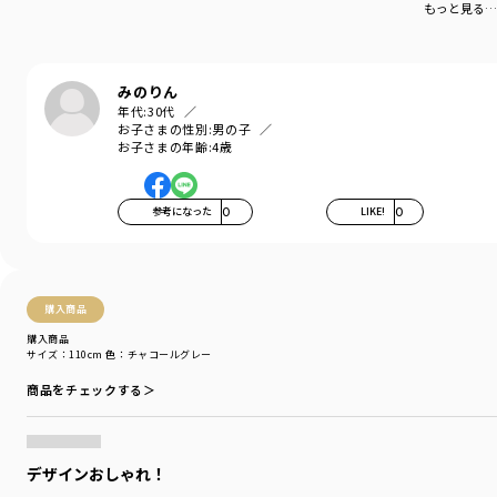
もっと見る…
#韓国子供服 のトレンドをMIXしたありのままで気取らない「ナチュラル×ス
トリート」スタイルを提案します。
『Be oneself. More freely.』
みのりん
自分らしく。もっと自由に。
年代:
30代
お子さまの性別:
男の子
服好き仲間が1人でも増えますように。
お子さまの年齢:
4歳
ブランド
／
aBity select
シーズン
／
アウトレット
参考になった
0
LIKE!
0
カテゴリ
／
トップス
>
長袖Tシャツ・7分袖Tシャツ
カラー
／
グレー
性別タイプ
／
GIRL
BOY
商品番号
／
18-3305-513
購入商品
購入商品
サイズ：110cm
色：チャコールグレー
商品をチェックする＞
デザインおしゃれ！