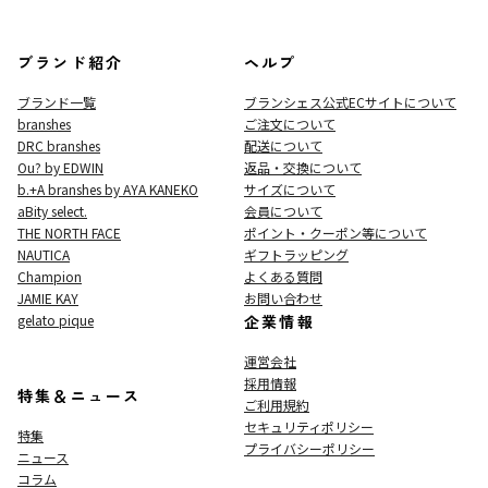
ブランド紹介
ヘルプ
ブランド一覧
ブランシェス公式ECサイト
について
branshes
ご注文について
DRC branshes
配送について
Ou? by EDWIN
返品・交換について
b.+A branshes by AYA KANEKO
サイズについて
aBity select.
会員について
THE NORTH FACE
ポイント・クーポン等について
NAUTICA
ギフトラッピング
Champion
よくある質問
JAMIE KAY
お問い合わせ
gelato pique
企業情報
運営会社
採用情報
特集＆ニュース
ご利用規約
セキュリティポリシー
特集
プライバシーポリシー
ニュース
コラム