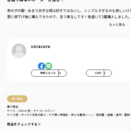
男の子の服…あまり派手な柄は好きではないし、シンプルすぎるのも寂しいけど、
更に値下げ後に購入できたので、言う事なしです！色違いで2着購入しました
もっと見る…
soracoro
参考になった
0
LIKE!
1
購入商品
購入商品
サイズ：120cm
色：チャコールグレー
サイズ感
：ゆったり
生地の厚さ
：やや薄い
伸縮性
：伸びる
着用シーン
：普段着（通園・通学）
着替
商品をチェックする＞