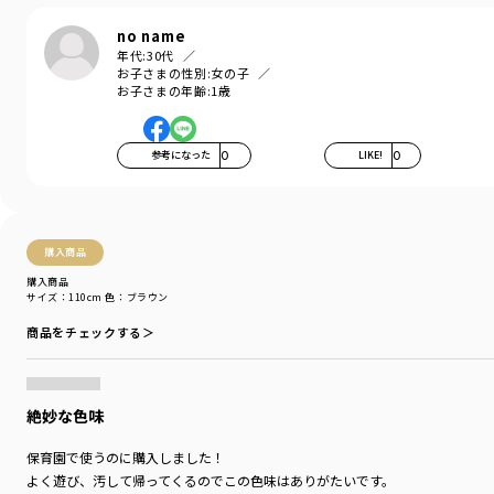
本体も文字色に合わせて何度も修正し、誰でも似合う今っぽくすみカラー5色
no name
を選抜。
年代:
30代
お子さまの性別:
女の子
朝食のイメージでアビティが1日のスタートに寄り添います。朝が楽しみにな
お子さまの年齢:
1歳
るカラバリTはお揃いで着ると可愛さ倍増！
インナーなしでも着られる柔らかく上質な肌触りと抜群の伸縮性が魅力のス
参考になった
0
LIKE!
0
パンフライスを使用。ゴムのように伸びて、各自の体形に程よくフィットし
ます◎
＿＿＿＿＿
購入商品
【aBity select./アビティセレクト】
ブランシェスからZ世代のママパパに向けた新ブランドが登場しました。
購入商品
サイズ：110cm
色：ブラウン
aBity select.(アビティ セレクト)はイタリア語の服「abiti」が由来。
商品をチェックする＞
性別などの先入観なく、家でも外でも。すべての子どもたちが自分らしく、
あらゆるシーンでのびのびと過ごしてほしい。
そんな思いを服にこめ、生地や色味を選びました。
絶妙な色味
#韓国子供服 のトレンドをMIXしたありのままで気取らない「ナチュラル×ス
トリート」スタイルを提案します。
保育園で使うのに購入しました！
よく遊び、汚して帰ってくるのでこの色味はありがたいです。
『Be oneself. More freely.』