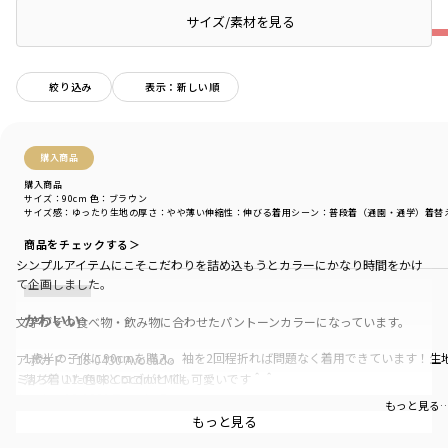
★
サイズ/素材を見る
絞り込み
表示：新しい順
購入商品
購入商品
サイズ：90cm
色：ブラウン
サイズ感
：ゆったり
生地の厚さ
：やや薄い
伸縮性
：伸びる
着用シーン
：普段着（通園・通学）
着替
商品をチェックする＞
シンプルアイテムにこそこだわりを詰め込もうとカラーにかなり時間をかけ
て企画しました。
かわいい
文字がその食べ物・飲み物に合わせたパントーンカラーになっています。
1歳半の子供に90cmを購入。袖を2回程折れば問題なく着用できています！生
アボカド：18-0430 Avocado
ミルク：11-0608 Coconut Milk
落ち着いた色味とロゴがとても可愛いです＾＾
トマト：18-1661 Tomato Puree
もっと見る
ココア：18-1222 Cocoa Brown
もっと見る
クリーム：11-0110 Buttercream