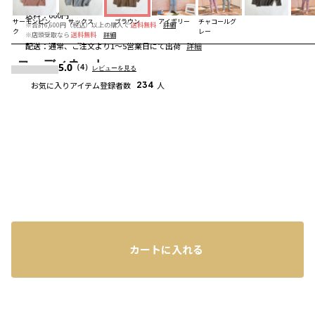
送料
：
660円
サーモンピン
サックス
ブラウン
アイボリー
チャコールグ
※合計6,600円（税込）以上の購入で
送料無料
詳細
ク
レー
※店頭受取なら
送料無料
詳細
配送
：
通常、ご注文より1～5営業日にて出荷
詳細
コーディネート
5.0
（4）
レビューを見る
お気に入りアイテム登録者数
234
人
カートに入れる