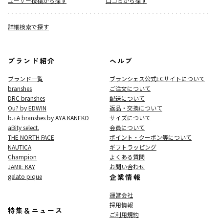
ユーザー投稿から探す
口コミから探す
詳細検索で探す
ブランド紹介
ヘルプ
ブランド一覧
ブランシェス公式ECサイト
について
branshes
ご注文について
DRC branshes
配送について
Ou? by EDWIN
返品・交換について
b.+A branshes by AYA KANEKO
サイズについて
aBity select.
会員について
THE NORTH FACE
ポイント・クーポン等について
NAUTICA
ギフトラッピング
Champion
よくある質問
JAMIE KAY
お問い合わせ
gelato pique
企業情報
運営会社
採用情報
特集＆ニュース
ご利用規約