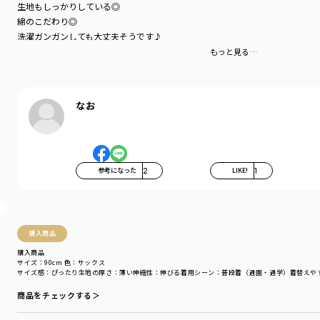
生地もしっかりしている◎
自分らしく。もっと自由に。
綿のこだわり◎
服好き仲間が1人でも増えますように。
洗濯ガンガンしても大丈夫そうです♪
たくさん着ますね！
もっと見る…
ブランド
／
aBity select
みなさんおすすめです♪
シーズン
／
アウトレット
カテゴリ
／
トップス
>
長袖Tシャツ・7分袖Tシャツ
カラー
／
ブラウン
なお
性別タイプ
／
GIRL
BOY
商品番号
／
18-3305-512
参考になった
2
LIKE!
1
購入商品
購入商品
サイズ：90cm
色：サックス
サイズ感
：ぴったり
生地の厚さ
：薄い
伸縮性
：伸びる
着用シーン
：普段着（通園・通学）
着替えや
商品をチェックする＞