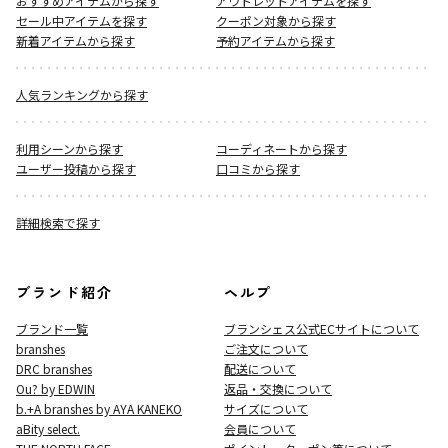
おすすめアイテムから探す
アウトレットアイテムを探す
セール中アイテムを探す
クーポン対象から探す
新着アイテムから探す
予約アイテムから探す
人気ランキングから探す
利用シーンから探す
コーディネートから探す
ユーザー投稿から探す
口コミから探す
詳細検索で探す
ブランド紹介
ヘルプ
ブランド一覧
ブランシェス公式ECサイト
について
branshes
ご注文について
DRC branshes
配送について
Ou? by EDWIN
返品・交換について
b.+A branshes by AYA KANEKO
サイズについて
aBity select.
会員について