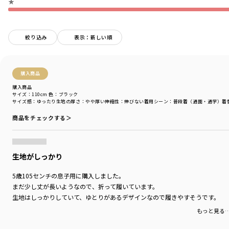
★
商品番号
／
18-3332-523
絞り込み
表示：新しい順
購入商品
購入商品
サイズ：110cm
色：ブラック
サイズ感
：ゆったり
生地の厚さ
：やや厚い
伸縮性
：伸びない
着用シーン
：普段着（通園・通学）
着
商品をチェックする＞
生地がしっかり
5歳105センチの息子用に購入しました。
まだ少し丈が長いようなので、折って履いています。
生地はしっかりしていて、ゆとりがあるデザインなので履きやすそうです。
もっと見る