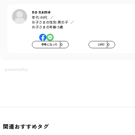
no name
年代:
40代
お子さまの性別:
男の子
お子さまの年齢:
5歳
参考になった
0
LIKE!
0
関連おすすめタグ