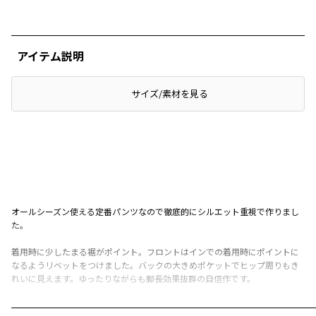
アイテム説明
サイズ/素材を見る
オールシーズン使える定番パンツなので徹底的にシルエット重視で作りまし
た。
着用時に少したまる裾がポイント。フロントはインでの着用時にポイントに
なるようリベットをつけました。バックの大きめポケットでヒップ周りもき
れいに見えます。ゆったりながらも脚長効果抜群の自信作です。
前開きチャックの仕様ですが、生地が柔らかく後ろはゴムなので履き心地◎