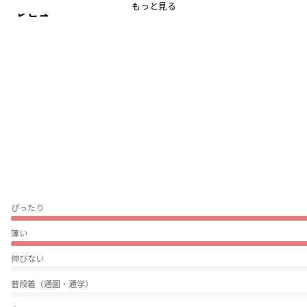
デイリーにはもちろん、ダンスの衣装や練習着にもおすすめ！
もっと見る
レビュー
＿＿＿＿＿
【aBity select./アビティセレクト】
ブランシェスからZ世代のママパパに向けた新ブランドが登場しました。
aBity select.(アビティ セレクト)はイタリア語の服「abiti」が由来。
性別などの先入観なく、家でも外でも。すべての子どもたちが自分らしく、
あらゆるシーンでのびのびと過ごしてほしい。
そんな思いを服にこめ、生地や色味を選びました。
#韓国子供服 のトレンドをMIXしたありのままで気取らない「ナチュラル×ス
トリート」スタイルを提案します。
『Be oneself. More freely.』
自分らしく。もっと自由に。
ぴったり
服好き仲間が1人でも増えますように。
薄い
ブランド
／
aBity select
シーズン
／
アウトレット
伸びない
カテゴリ
／
ボトムス
>
ロングパンツ
カラー
／
ブラウン
普段着（通園・通学）
性別タイプ
／
GIRL
BOY