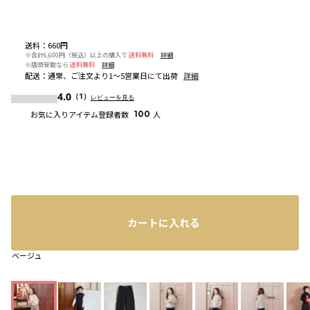
送料
：
660円
※合計6,600円（税込）以上の購入で
送料無料
詳細
※店頭受取なら
送料無料
詳細
配送
：
通常、ご注文より1～5営業日にて出荷
詳細
4.0
（1）
レビューを見る
お気に入りアイテム登録者数
100
人
カートに入れる
ベージュ