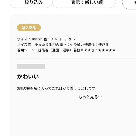
絞り込み
表示：新しい順
購入商品
サイズ：100cm
色：チャコールグレー
サイズ感
：ゆったり
生地の厚さ
：やや薄い
伸縮性
：伸びる
着用シーン
：普段着（通園・通学）
着替えやすさ
：★★★★★
商品をチェックする＞
かわいい
2歳の娘も気に入ってこればかり着ようとします。
もっと見る…