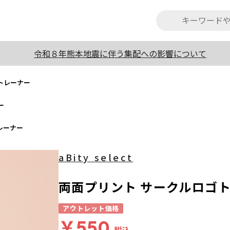
令和８年熊本地震に伴う集配への影響について
トレーナー
ー
レーナー
aBity select
両面プリント サークルロゴ
アウトレット価格
￥550
税込