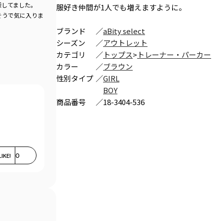
探してました。
服好き仲間が1人でも増えますように。
そうで気に入りま
ブランド
／
aBity select
シーズン
／
アウトレット
カテゴリ
／
トップス
>
トレーナー・パーカー
カラー
／
ブラウン
性別タイプ
／
GIRL
BOY
商品番号
／
18-3404-536
LIKE!
0