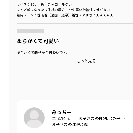
サイズ：90cm
色：チャコールグレー
サイズ感
：ゆったり
生地の厚さ
：やや厚い
伸縮性
：伸びない
着用シーン
：普段着（通園・通学）
着替えやすさ
：★★★★★
商品をチェックする＞
柔らかくて可愛い
柔らかくて着せたら可愛いです。
もっと見る…
みっちー
年代:
50代
お子さまの性別:
男の子
お子さまの年齢:
2歳