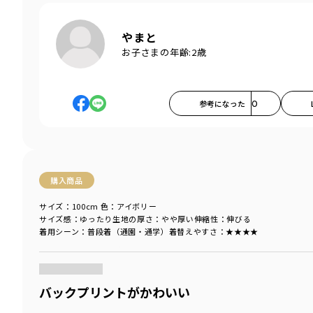
やまと
お子さまの年齢:
2歳
参考になった
0
購入商品
サイズ：100cm
色：アイボリー
サイズ感
：ゆったり
生地の厚さ
：やや厚い
伸縮性
：伸びる
着用シーン
：普段着（通園・通学）
着替えやすさ
：★★★★
商品をチェックする＞
バックプリントがかわいい