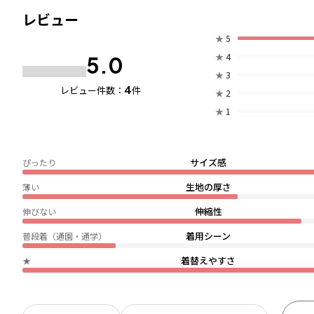
レビュー
★
5
★
4
5.0
★
3
4
レビュー件数：
件
★
2
★
1
サイズ感
ぴったり
生地の厚さ
薄い
伸縮性
伸びない
着用シーン
普段着（通園・通学）
着替えやすさ
★