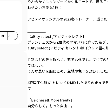
やわらかくスタンダードなシルエットで、着る子
わせたい万能な1枚！
アビティオリジナルの2023冬トレーナー、迷っ
＿＿＿＿＿
LIKE!
0
【aBity select./アビティセレクト】
ブランシェスからZ世代のママパパに向けた新ブ
aBity select.(アビティ セレクト)はイタリア語の
性別などの先入観なく、家でも外でも。すべての
てほしい。
そんな思いを服にこめ、生地や色味を選びました
#韓国子供服 のトレンドをMIXしたありのまま
す。
『Be oneself. More freely.』
自分らしく。もっと自由に。