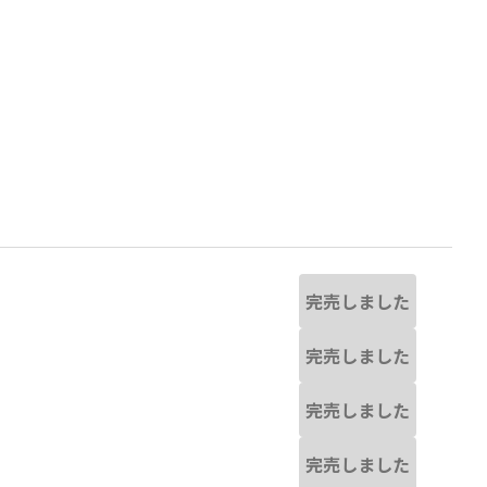
完売しました
完売しました
完売しました
なる場合があります。
アイボリー
※撮影場所の関係上、着用画像
完売しました