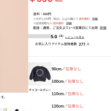
送料
：
660円
※合計6,600円（税込）以上の購入で
送料無料
詳細
※店頭受取なら
送料無料
詳細
配送
：
通常、ご注文より1～5営業日にて出荷
詳細
5.0
（4）
レビューを見る
お気に入りアイテム登録者数
人
277
90cm
／
在庫なし
100cm
／
在庫なし
チャコールグレー
110cm
／
在庫なし
ます。
サックス
※撮影場所の関係上、着用画像は実物と若干異
120cm
／
在庫なし