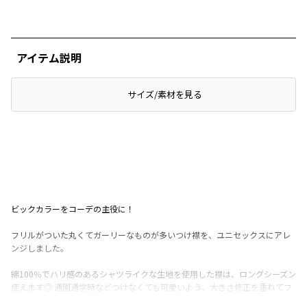
アイテム説明
サイズ/素材を見る
ビックカラーをコーデの主役に！
フリルがついた丸くてガーリーなものが多いつけ襟を、ユニセックスにアレ
ンジしました。
綿100％でハリ感のあるシャツライクな生地を使用した襟は、ロングシーズン
使えます◎ 通園通学時などつけなくても可愛いよう、大きさ修正を重ねてフ
ロントにもバックにもこだわりのプリントを入れました。