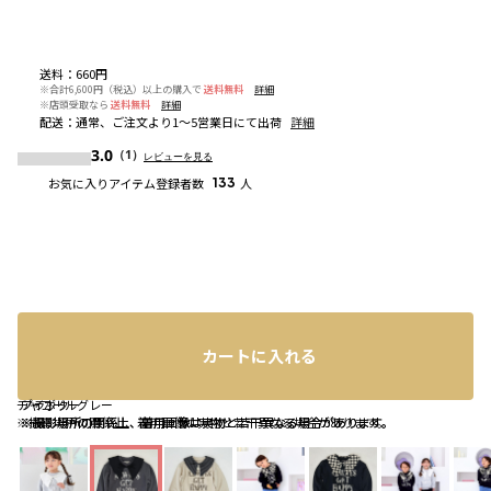
送料
：
660円
※合計6,600円（税込）以上の購入で
送料無料
詳細
※店頭受取なら
送料無料
詳細
配送
：
通常、ご注文より1～5営業日にて出荷
詳細
3.0
（1）
レビューを見る
お気に入りアイテム登録者数
133
人
カートに入れる
チャコールグレー
アイボリー
ブラック
※撮影場所の関係上、着用画像は実物と若干異なる場合があります。
※撮影場所の関係上、着用画像は実物と若干異なる場合があります。
※撮影場所の関係上、着用画像は実物と若干異なる場合があります。