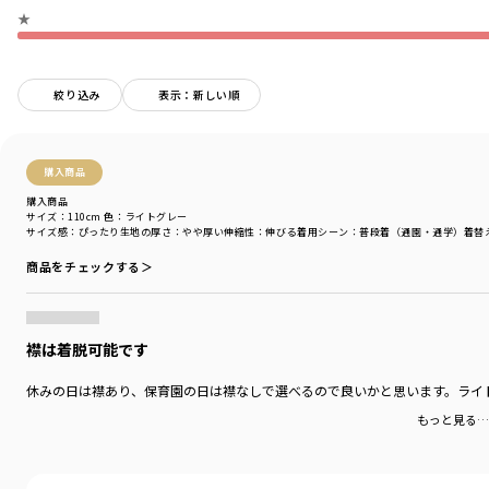
★
『Be oneself. More freely.』
自分らしく。もっと自由に。
服好き仲間が1人でも増えますように。
絞り込み
表示：新しい順
ブランド
／
aBity select
シーズン
／
アウトレット
カテゴリ
／
トップス
>
トレーナー・パーカー
カラー
／
グレー
購入商品
性別タイプ
／
GIRL
購入商品
BOY
サイズ：110cm
色：ライトグレー
商品番号
／
18-3404-539
サイズ感
：ぴったり
生地の厚さ
：やや厚い
伸縮性
：伸びる
着用シーン
：普段着（通園・通学）
着替
商品をチェックする＞
襟は着脱可能です
休みの日は襟あり、保育園の日は襟なしで選べるので良いかと思います。ライ
もっと見る…