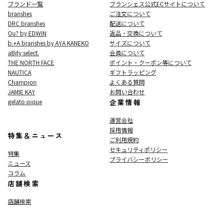
ブランド一覧
ブランシェス公式ECサイト
について
branshes
ご注文について
DRC branshes
配送について
Ou? by EDWIN
返品・交換について
b.+A branshes by AYA KANEKO
サイズについて
aBity select.
会員について
THE NORTH FACE
ポイント・クーポン等について
NAUTICA
ギフトラッピング
Champion
よくある質問
JAMIE KAY
お問い合わせ
gelato pique
企業情報
運営会社
採用情報
特集＆ニュース
ご利用規約
セキュリティポリシー
特集
プライバシーポリシー
ニュース
コラム
店舗検索
店舗検索