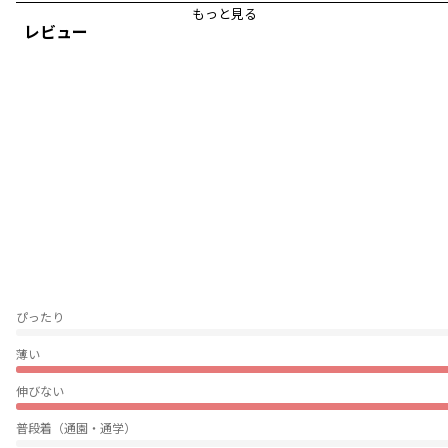
もっと見る
全方位写真映えなデザインなのにゆったりやわらかい着心地の良さ。ルーズ
レビュー
すぎない絶妙な裾・腕のぽわんと感と丈設定がポイント。
襟のつけ外しだけでなくサイズアップしてワンピ風など、個性や好みに合わ
せてアレンジは無限大です。着こなし幅の広がりで決めるならこれ！
ALWAYS GET HAPPY
お洋服をレイヤードする感覚で、自分も周りも幸せにすることを重ねていき
たいですね。
＿＿＿＿＿
【aBity select./アビティセレクト】
ブランシェスからZ世代のママパパに向けた新ブランドが登場しました。
aBity select.(アビティ セレクト)はイタリア語の服「abiti」が由来。
ぴったり
性別などの先入観なく、家でも外でも。すべての子どもたちが自分らしく、
あらゆるシーンでのびのびと過ごしてほしい。
薄い
そんな思いを服にこめ、生地や色味を選びました。
伸びない
#韓国子供服 のトレンドをMIXしたありのままで気取らない「ナチュラル×ス
トリート」スタイルを提案します。
普段着（通園・通学）