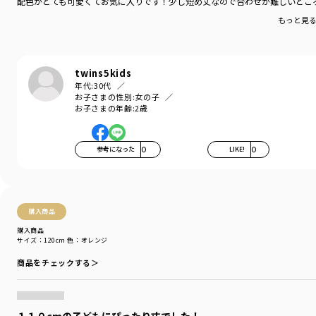
配色がとても可愛くてお気に入りです！少し短め丈なので合わせが難しいとこ
ブランド
／
aBity select
もっと見
シーズン
／
アウトレット
カテゴリ
／
トップス
>
トレーナー・パーカー
カラー
／
オレンジ
性別タイプ
／
GIRL
twins5kids
BOY
年代:
30代
商品番号
／
18-3404-535
お子さまの性別:
女の子
お子さまの年齢:
2歳
参考になった
0
LIKE!
0
購入商品
購入商品
サイズ：120cm
色：オレンジ
商品をチェックする＞