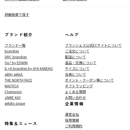
詳細検索で探す
ブランド紹介
ヘルプ
ブランド一覧
ブランシェス公式ECサイト
について
branshes
ご注文について
DRC branshes
配送について
Ou? by EDWIN
返品・交換について
b.+A branshes by AYA KANEKO
サイズについて
aBity select.
会員について
THE NORTH FACE
ポイント・クーポン等について
NAUTICA
ギフトラッピング
Champion
よくある質問
JAMIE KAY
お問い合わせ
gelato pique
企業情報
運営会社
採用情報
特集＆ニュース
ご利用規約