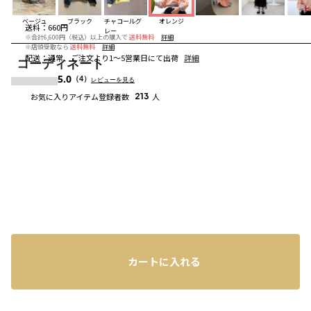
ベージュ
ブラック
チャコールグ
オレンジ
送料
：
660円
レー
※合計6,600円（税込）以上の購入で
送料無料
詳細
※店頭受取なら
送料無料
詳細
配送
：
通常、ご注文より1～5営業日にて出荷
詳細
コーディネート
5.0
（4）
レビューを見る
お気に入りアイテム登録者数
213
人
カートに入れる