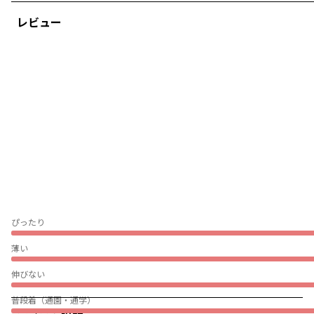
レビュー
ぴったり
薄い
伸びない
普段着（通園・通学）