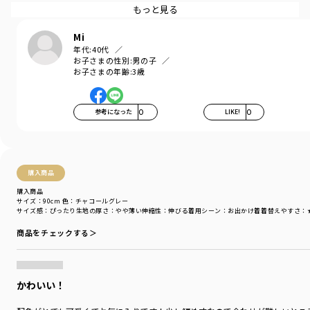
もスタイリッシュに決まります。
もっと見る
まろやかカラーの細ボーダーは上品に着こなせるので、お持ちの淡色・きれ
Mi
いめアイテムとミックスして旬なコーデに◎
年代:
40代
お子さまの性別:
男の子
２サイズアップで普段着慣れている丈感なので、短めNGの方はサイズ表をご
お子さまの年齢:
3歳
確認の上、他のゆったり設定のものがおすすめです。
＿＿＿＿＿
参考になった
0
LIKE!
0
【aBity select./アビティセレクト】
ブランシェスからZ世代のママパパに向けた新ブランドが登場しました。
aBity select.(アビティ セレクト)はイタリア語の服「abiti」が由来。
購入商品
性別などの先入観なく、家でも外でも。すべての子どもたちが自分らしく、
あらゆるシーンでのびのびと過ごしてほしい。
購入商品
サイズ：90cm
色：チャコールグレー
そんな思いを服にこめ、生地や色味を選びました。
サイズ感
：ぴったり
生地の厚さ
：やや薄い
伸縮性
：伸びる
着用シーン
：お出かけ着
着替えやすさ
：
#韓国子供服 のトレンドをMIXしたありのままで気取らない「ナチュラル×ス
商品をチェックする＞
トリート」スタイルを提案します。
『Be oneself. More freely.』
自分らしく。もっと自由に。
かわいい！
服好き仲間が1人でも増えますように。