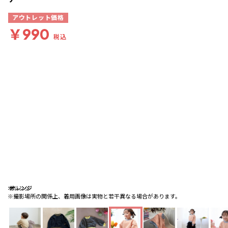
アウトレット価格
￥990
税込
オレンジ
オレンジ
オレンジ
※撮影場所の関係上、着用画像は実物と若干異なる場合があります。