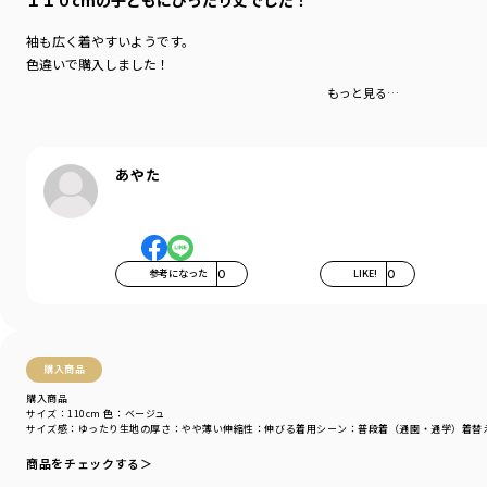
１１０cmの子どもにぴったり丈でした！
袖も広く着やすいようです。
色違いで購入しました！
もっと見る…
あやた
参考になった
0
LIKE!
0
購入商品
購入商品
サイズ：110cm
色：ベージュ
サイズ感
：ゆったり
生地の厚さ
：やや薄い
伸縮性
：伸びる
着用シーン
：普段着（通園・通学）
着替
商品をチェックする＞