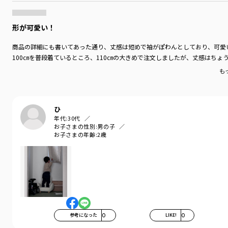
形が可愛い！
商品の詳細にも書いてあった通り、丈感は短めで袖がぽわんとしており、可愛
100㎝を普段着ているところ、110㎝の大きめで注文しましたが、丈感はち
も
ひ
年代:
30代
お子さまの性別:
男の子
お子さまの年齢:
2歳
参考になった
0
LIKE!
0