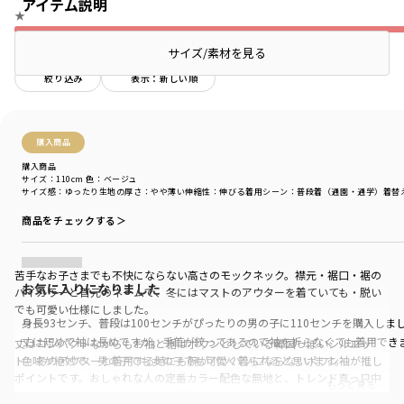
アイテム説明
★
サイズ/素材を見る
絞り込み
表示：新しい順
購入商品
購入商品
サイズ：110cm
色：ベージュ
サイズ感
：ゆったり
生地の厚さ
：やや薄い
伸縮性
：伸びる
着用シーン
：普段着（通園・通学）
着替
商品をチェックする＞
苦手なお子さまでも不快にならない高さのモックネック。襟元・裾口・裾の
お気に入りになりました
バイカラーと首元のネームで、冬にはマストのアウターを着ていても・脱い
でも可愛い仕様にしました。
身長93センチ、普段は100センチがぴったりの男の子に110センチを購入しま
丈は短めで袖は長めですが、手首が絞ってあるので袖を折らなくても着用でき
丈はコンパクトながらもお袖と裾はポワンとしている韓国っぽいシルエッ
ト。冬のアウターと着用する時にも腕がパツパツにならないポワン袖が推し
色味が絶妙で、男の子でも女の子でも可愛く着られると思います。
ポイントです。おしゃれな人の定番カラー配色な無地と、トレンド真っ只中
もっと見る…
のカラーが魅力のボーダーの４色展開。お手持ちのどのボトムスと合わせて