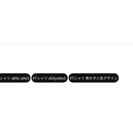
シャツ aBity select
#Tシャツ abityselect.
#Tシャツ 男の子人気デザイン