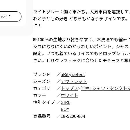
ライトグレー：働く車たち。人気車両を選抜して
LIKE!
1
れと子どもの好き どちらもかなうデザインです
に！
綿100％の生地より乾きやすく、お洗濯でも縮
シワになりにくいのがうれしいポイント。ジャス
設定。いつも着ているサイズでもドロップショル
さい。ぜひグラフィックに合わせたモチーフと写
ブランド
／
aBity select
シーズン
／
アウトレット
カテゴリ
／
トップス
>
半袖Tシャツ・タンクト
カラー
／
ホワイト
性別タイプ
／
GIRL
BOY
商品番号
／
18-5206-804