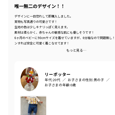
唯一無二のデザイン！！
デザインに一目惚れして即購入しました。
実物も写真通りの可愛さです！
生地の色は少しキナリっぽく見えます。
素材は柔らかく、赤ちゃんの敏感な肌にも優しそうです！
6ヶ月のベビーに90cmサイズを着せていますが、6分袖なので問題無し
ンすれば安全に可愛く着こなせてます！
もっと見る…
リーポッター
年代:
20代
お子さまの性別:
男の子
お子さまの年齢:
0歳