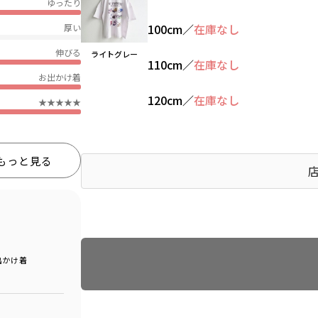
ゆったり
100cm
／
在庫なし
厚い
伸びる
ライトグレー
110cm
／
在庫なし
お出かけ着
120cm
／
在庫なし
★★★★★
もっと見る
Find recommended size
出かけ着