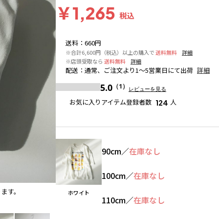
￥1,265
税込
送料
：
660円
※合計6,600円（税込）以上の購入で
送料無料
詳細
※店頭受取なら
送料無料
詳細
配送
：
通常、ご注文より1～5営業日にて出荷
詳細
5.0
（1）
レビューを見る
お気に入りアイテム登録者数
人
124
90cm
／
在庫なし
100cm
／
在庫なし
ります。
ホワイト
ホワイト
110cm
／
在庫なし