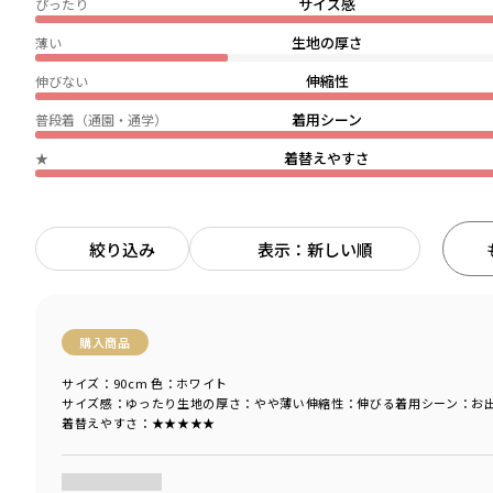
サイズ感
ぴったり
生地の厚さ
薄い
伸縮性
伸びない
着用シーン
普段着（通園・通学）
着替えやすさ
★
絞り込み
表示：新しい順
購入商品
サイズ：90cm
色：ホワイト
サイズ感
：ゆったり
生地の厚さ
：やや薄い
伸縮性
：伸びる
着用シーン
：お
着替えやすさ
：★★★★★
商品をチェックする＞