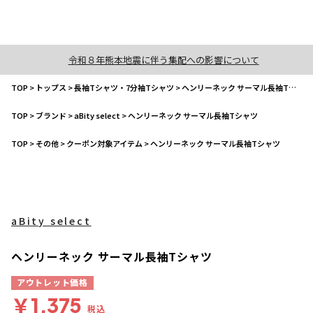
令和８年熊本地震に伴う集配への影響について
TOP
>
トップス
>
長袖Tシャツ・7分袖Tシャツ
>
ヘンリーネック サーマル長袖Tシャツ
TOP
>
ブランド
>
aBity select
>
ヘンリーネック サーマル長袖Tシャツ
TOP
>
その他
>
クーポン対象アイテム
>
ヘンリーネック サーマル長袖Tシャツ
aBity select
ヘンリーネック サーマル長袖Tシャツ
アウトレット価格
￥1,375
税込