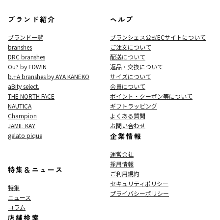
ブランド紹介
ヘルプ
ブランド一覧
ブランシェス公式ECサイト
について
branshes
ご注文について
DRC branshes
配送について
Ou? by EDWIN
返品・交換について
b.+A branshes by AYA KANEKO
サイズについて
aBity select.
会員について
THE NORTH FACE
ポイント・クーポン等について
NAUTICA
ギフトラッピング
Champion
よくある質問
JAMIE KAY
お問い合わせ
gelato pique
企業情報
運営会社
採用情報
特集＆ニュース
ご利用規約
セキュリティポリシー
特集
プライバシーポリシー
ニュース
コラム
店舗検索