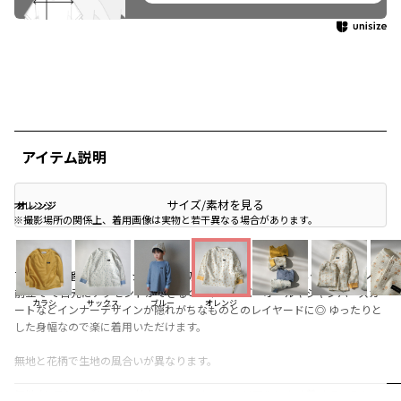
アイテム説明
サイズ/素材を見る
オレンジ
オレンジ
オレンジ
※撮影場所の関係上、着用画像は実物と若干異なる場合があります。
アビティ定番【ワッフルシリーズ】初のTシャツ。ヘンリーネック / ボタンの
前立て で首元にアクセントができるので、オーバーオールやジャンパースカ
カラシ
サックス
ブルー
オレンジ
ートなどインナーデザインが隠れがちなものとのレイヤードに◎ ゆったりと
した身幅なので楽に着用いただけます。
無地と花柄で生地の風合いが異なります。
無地 (カラシ・ブルー) ：社内のママスタッフにリアルによく着せているトッ