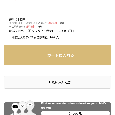
送料
：
660円
※合計6,600円（税込）以上の購入で
送料無料
詳細
※店頭受取なら
送料無料
詳細
配送
：
通常、ご注文より1～5営業日にて出荷
詳細
お気に入りアイテム登録者数
133
人
カートに入れる
店頭在庫を確認する
お気に入り追加
Find recommended sizes tailored to your child's
growth
Check Fit