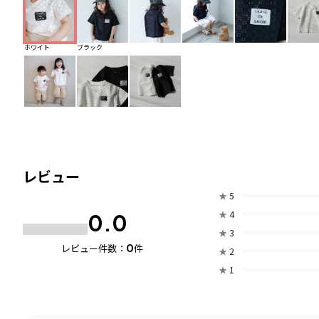
ホワイト
ブラック
レビュー
★
5
★
4
0.0
★
3
0
レビュー件数：
件
★
2
★
1