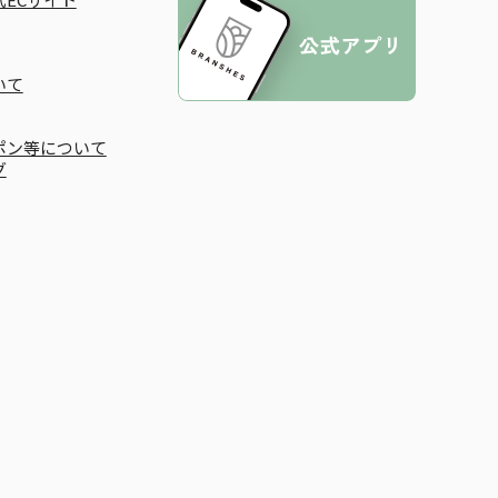
いて
ポン等について
グ