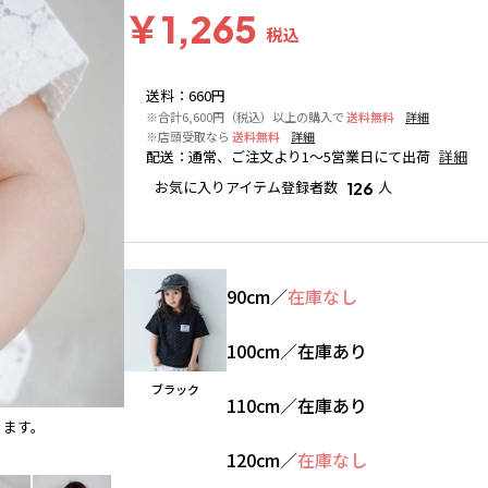
￥1,265
税込
送料
：
660円
※合計6,600円（税込）以上の購入で
送料無料
詳細
※店頭受取なら
送料無料
詳細
配送
：
通常、ご注文より1～5営業日にて出荷
詳細
お気に入りアイテム登録者数
人
126
90cm
／
在庫なし
100cm
／
在庫あり
ブラック
110cm
／
在庫あり
ります。
ブラック
※撮影場所の関係上、着用画像は実物と若干異
120cm
／
在庫なし