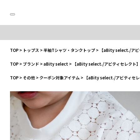
TOP
>
トップス
>
半袖Tシャツ・タンクトップ
>
【aBity selec
TOP
>
ブランド
>
aBity select
>
【aBity select./アビティセ
TOP
>
その他
>
クーポン対象アイテム
>
【aBity select./アビ