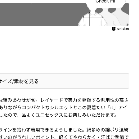
s tailored to your child's growth
Check Fit
サイズ/素材を見る
な組みあわせが旬。レイヤードで実力を発揮する汎用性の高さ
ありながらコンパクトなシルエットとこの夏着たい「it」アイ
したので、品よくユニセックスにお楽しみいただけます。
ラインを拾わず着用できるようしました。綿多めの綿ポリ混紡
すいのがうれしいポイント。軽くてやわらかく・汗ばむ季節で