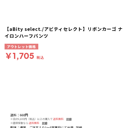
【aBity select./アビティセレクト】リボンカーゴ ナ
イロンハーフパンツ
アウトレット価格
￥1,705
税込
送料
：
660円
※合計6,600円（税込）以上の購入で
送料無料
詳細
※店頭受取なら
送料無料
詳細
配送
：
通常、ご注文より1～5営業日にて出荷
詳細