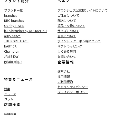
ブランド紹介
ヘルプ
ブランド一覧
ブランシェス公式ECサイト
について
branshes
ご注文について
DRC branshes
配送について
Ou? by EDWIN
返品・交換について
b.+A branshes by AYA KANEKO
サイズについて
aBity select.
会員について
THE NORTH FACE
ポイント・クーポン等について
NAUTICA
ギフトラッピング
Champion
よくある質問
JAMIE KAY
お問い合わせ
gelato pique
企業情報
運営会社
採用情報
特集＆ニュース
ご利用規約
セキュリティポリシー
特集
プライバシーポリシー
ニュース
コラム
店舗検索
店舗検索