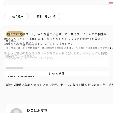
絞り込み
表示：新しい順
「履くだけ旬顔コーデ」みんな着ているオーバーサイズアイテムとの相性が
購入商品
良いパンツとして提案します。ゆったりしたトップスと合わせても見える、
購入商品
たぽっと大きな裾ポケットにリボンもつけました。
サイズ：90cm
色：ホワイト
サイズ感
：ゆったり
生地の厚さ
：薄い
伸縮性
：伸びない
着用シーン
：お出かけ着
着替えやすさ
：★
ちょっと甘さのあるミリタリーが今のムードにぴったり。ベーシックと柄物
商品をチェックする＞
どちらもカラーにこだわっています。
ホワイト(小花柄）：春夏に映えるピンクのオリジナルバラ柄。明るい白ベー
スでどうしても透け感はあるので、無地の肌馴染み良いインナーと合わせて
もっと見る
可愛い！実用性大！
お楽しみください。
前から可愛いなあと思っていましたが、セールになって購入を決めました！丈
ライトベージュ：おじさまチノっぽく見えないよう明るい色味。ぱっとワン
トーンで組んでもダサ見えしないので、淡色派のみなさまにも◎ カジュアル
ながら上品に決まります。
ブラック：着回し力で選ぶならこちら。どんなトップスともスタイリッシュ
ひこはふママ
に決まります。かっこいいものが履きたい時やカーゴパンツは難しいと感じ