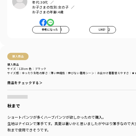
年代:
30代
ている方のデビューに◎
お子さまの性別:
女の子
お子さまの年齢:
4歳
ジャストサイズ着用でひざにかかる5分丈設定。裾やおしり周り的にワンサイ
ズアップまでがおすすめです。
参考になった
1
LIKE!
2
ブランド
／
aBity select
シーズン
／
アウトレット
カテゴリ
／
ボトムス
>
ショートパンツ・ハーフパンツ
カラー
／
ブラウン
性別タイプ
／
GIRL
購入商品
BOY
購入商品
商品番号
／
18-5231-815
サイズ：120cm
色：ブラック
サイズ感
：ゆったり
生地の厚さ
：薄い
伸縮性
：伸びない
着用シーン
：お出かけ着
着替えやすさ
：★
商品をチェックする＞
秋まで
ショートパンツが多くハーブパンツが欲しかったので購入。
生地はナイロンで薄手てす。真夏は暑いかと思いましたがやはり薄手なので大
秋まで使用できそうです。