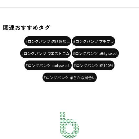
新しい発想の商品を提案します
-----
伸縮性：あり
関連おすすめタグ
透け感：なし
ポケット：両脇にあり
#ロングパンツ 透け感なし
#ロングパンツ プチプラ
ウエストゴム：調整不可
#ロングパンツ ウエストゴム
#ロングパンツ aBity select
＃abityselect#アビティセレクト＃アビティ
#韓国子供服 #韓国子ども服
#ロングパンツ abityselect.
#ロングパンツ 綿100%
#子供服 #子ども服 #キッズコーデ
＃おとこのこ＃おとこのこコーデ
#ロングパンツ 柔らかな風合い
＃おんなのこ＃おんなのこコーデ
＃ユニセックス＃ジェンダーレス
＃ナチュラル＃ストリート
#子供服 #こどもふく #子供服ブランド
#男の子服 #男の子ママ #男の子コーデ
#女の子服 #女の子ママ #女の子コーデ
#キッズコーデ
#プチプラファッション #プチプラ子供服
#キッズ秋コーデ #秋コーデ
#秋コレクション #秋服 #キッズ秋服
#autumn #autumncollection #newcollection