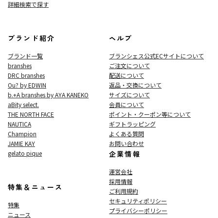
詳細検索で探す
ブランド紹介
ヘルプ
ブランド一覧
ブランシェス公式ECサイト
について
branshes
ご注文について
DRC branshes
配送について
Ou? by EDWIN
返品・交換について
b.+A branshes by AYA KANEKO
サイズについて
aBity select.
会員について
THE NORTH FACE
ポイント・クーポン等について
NAUTICA
ギフトラッピング
Champion
よくある質問
JAMIE KAY
お問い合わせ
gelato pique
企業情報
運営会社
採用情報
特集＆ニュース
ご利用規約
セキュリティポリシー
特集
プライバシーポリシー
ニュース