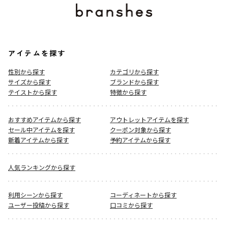
＃90cm＃100cm＃110cm＃120cm
ブランド
／
aBity select
シーズン
／
2025秋冬
カテゴリ
／
ボトムス
>
ロングパンツ
アイテムを探す
カラー
／
ブラック
性別タイプ
／
GIRL
性別から探す
カテゴリから探す
BOY
サイズから探す
ブランドから探す
商品番号
／
18-5332-504
テイストから探す
特徴から探す
おすすめアイテムから探す
アウトレットアイテムを探す
セール中アイテムを探す
クーポン対象から探す
新着アイテムから探す
予約アイテムから探す
人気ランキングから探す
利用シーンから探す
コーディネートから探す
ユーザー投稿から探す
口コミから探す