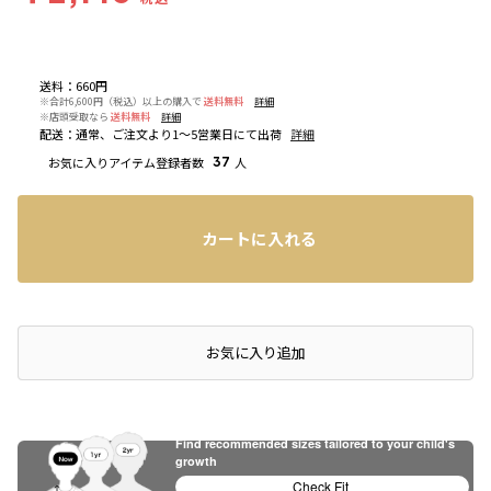
送料
：
660円
※合計6,600円（税込）以上の購入で
送料無料
詳細
※店頭受取なら
送料無料
詳細
配送
：
通常、ご注文より1～5営業日にて出荷
詳細
お気に入りアイテム登録者数
37
人
カートに入れる
店頭在庫を確認する
お気に入り追加
Find recommended sizes tailored to your child's
growth
Check Fit