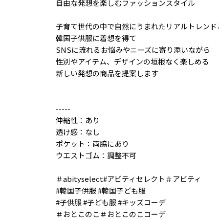
自由な発想を楽しむファッションスタイル
子育て世代の中で自然にうまれたリアルトレンド
韓国子供服に着想を得て
SNSに流れるお悩みやニーズに寄り添いながら
性別やアイテム、デザインの垣根なく楽しめる
新しい発想の商品を提案します
-----
伸縮性：あり
透け感：なし
ポケット：両脇にあり
ウエストゴム：調整不可
＃abityselect#アビティセレクト＃アビティ
#韓国子供服 #韓国子ども服
#子供服 #子ども服 #キッズコーデ
＃おとこのこ＃おとこのこコーデ