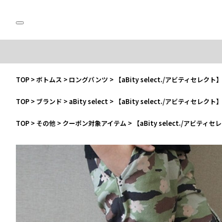
TOP
>
ボトムス
>
ロングパンツ
>
【aBity select./アビティセ
TOP
>
ブランド
>
aBity select
>
【aBity select./アビティセ
TOP
>
その他
>
クーポン対象アイテム
>
【aBity select./ア