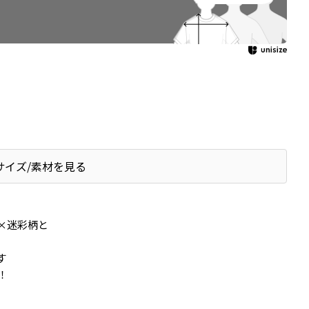
サイズ/素材を見る
×迷彩柄と
す
！