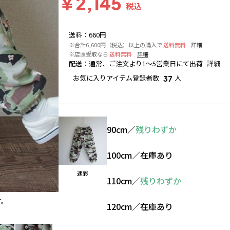
￥2,145
税込
送料
：
660円
※合計6,600円（税込）以上の購入で
送料無料
詳細
※店頭受取なら
送料無料
詳細
配送
：
通常、ご注文より1～5営業日にて出荷
詳細
お気に入りアイテム登録者数
人
37
90cm
／
残りわずか
100cm
／
在庫あり
迷彩
110cm
／
残りわずか
す。
迷彩
120cm
／
在庫あり