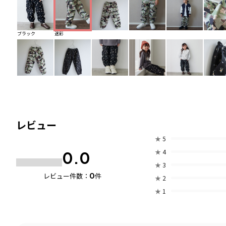
ブラック
迷彩
レビュー
★
5
★
4
0.0
★
3
0
レビュー件数：
件
★
2
★
1