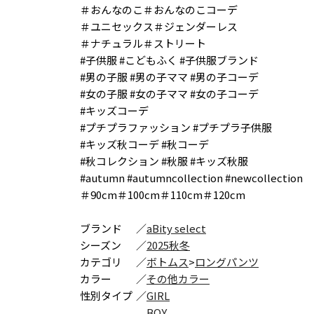
＃おんなのこ＃おんなのこコーデ
＃ユニセックス＃ジェンダーレス
＃ナチュラル＃ストリート
#子供服 #こどもふく #子供服ブランド
#男の子服 #男の子ママ #男の子コーデ
#女の子服 #女の子ママ #女の子コーデ
#キッズコーデ
#プチプラファッション #プチプラ子供服
#キッズ秋コーデ #秋コーデ
#秋コレクション #秋服 #キッズ秋服
#autumn #autumncollection #newcollection
＃90cm＃100cm＃110cm＃120cm
ブランド
／
aBity select
シーズン
／
2025秋冬
カテゴリ
／
ボトムス
>
ロングパンツ
カラー
／
その他カラー
性別タイプ
／
GIRL
BOY