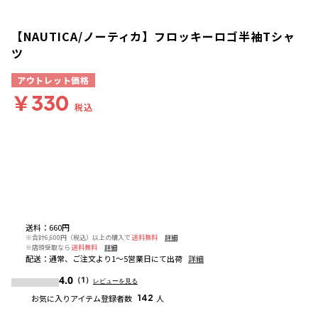
【NAUTICA/ノーティカ】フロッキーロゴ半袖Tシャ
ツ
アウトレット価格
￥330
税込
送料
：
660円
※合計6,600円（税込）以上の購入で
送料無料
詳細
※店頭受取なら
送料無料
詳細
配送
：
通常、ご注文より1～5営業日にて出荷
詳細
4.0
（1）
レビューを見る
お気に入りアイテム登録者数
142
人