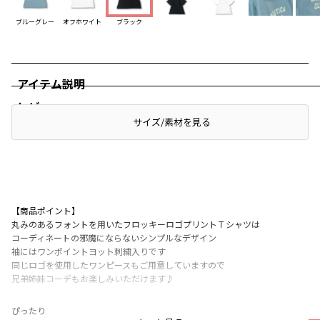
ブルーグレー
オフホワイト
ブラック
アイテム説明
レビュー
サイズ/素材を見る
【商品ポイント】
丸みのあるフォントを用いたフロッキーロゴプリントＴシャツは
コーディネートの邪魔にならないシンプルなデザイン
袖にはワンポイントヨット刺繍入りです
同じロゴを使用したワンピースもご用意していますので
兄弟姉妹コーデもお楽しみいただけます♪
【素材/ディティール】
ぴったり
毛羽がなく、さらりとなめらかな肌ざわりと通気性が特徴