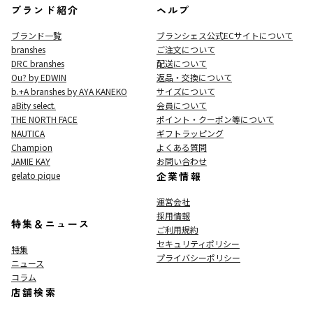
ブランド紹介
ヘルプ
ブランド一覧
ブランシェス公式ECサイト
について
branshes
ご注文について
DRC branshes
配送について
Ou? by EDWIN
返品・交換について
b.+A branshes by AYA KANEKO
サイズについて
aBity select.
会員について
THE NORTH FACE
ポイント・クーポン等について
NAUTICA
ギフトラッピング
Champion
よくある質問
JAMIE KAY
お問い合わせ
gelato pique
企業情報
運営会社
採用情報
特集＆ニュース
ご利用規約
セキュリティポリシー
特集
プライバシーポリシー
ニュース
コラム
店舗検索