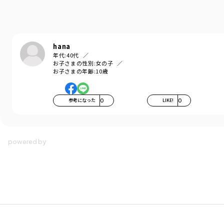
L⇒150cm
XL⇒160cm
※ジュニアサイズ対応
hana
ブランド
／
NAUTICA
年代:
40代
シーズン
／
アウトレット
お子さまの性別:
女の子
お子さまの年齢:
10歳
カテゴリ
／
トップス
>
半袖Tシャツ・タンクトップ
カラー
／
ブラック
性別タイプ
／
BOY
商品番号
／
32-4206-016
参考になった
0
LIKE!
0