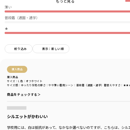
もっと見る
の天竺素材。綿100％で吸水性に優れています。
薄い
【NAUTICA/ノーティカ】
普段着（通園・通学）
1983年、ニューヨークにて設立された、アメリカ発の
ライフスタイルブランド。「NAUTICA」とはラテン語
★
で""船""を意味する。アメリカの伝統的なマリンスタイル
を現代にマッチングするカジュアルファッションに昇華
させた「モダンマリンスタイル」がブランドコンセプト。
絞り込み
表示：新しい順
今日、世界64ヶ国以上に店舗を広げるワールドワイドブ
ランドに躍進中。日本でも、90年代にはヒップホップシ
ーンを中心に高い人気を博したブランド。2008年に日本
での販売を終了後は、並行輸入品や古着市場から注目を
購入商品
浴びるブランドとなっています。
購入商品
サイズ：L
色：オフホワイト
-----
サイズ感
：ゆったり
生地の厚さ
：やや薄い
着用シーン
：普段着（通園・通学）
着替えやすさ
：★★
透け感：なし
伸縮性：あり
商品をチェックする＞
裏地：なし
【展開サイズ】
SS⇒120cm
シルエットがかわいい
S⇒130cm
M⇒140cm
学校用には、白は抵抗があって、なかなか選べないのですが、こちらは、シル