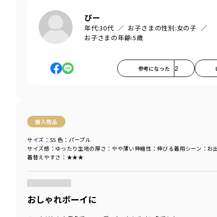
ぴー
年代:
30代
お子さまの性別:
女の子
お子さまの年齢:
5歳
参考になった
2
購入商品
サイズ：SS
色：パープル
サイズ感
：ゆったり
生地の厚さ
：やや薄い
伸縮性
：伸びる
着用シーン
：お
着替えやすさ
：★★★
商品をチェックする＞
おしゃれボーイに