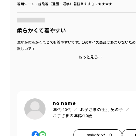
着用シーン
：普段着（通園・通学）
着替えやすさ
：★★★★
商品をチェックする＞
柔らかくて着やすい
生地が柔らかくてとても着やすいです。160サイズ商品はあまりないた
欲しいです
もっと見る…
no name
年代:
40代
お子さまの性別:
男の子
お子さまの年齢:
10歳
参考になった
0