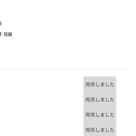
細
荷
詳細
完売しました
完売しました
完売しました
なる場合があります。
ダークグリーン
※撮影場所の関係上、着用
完売しました