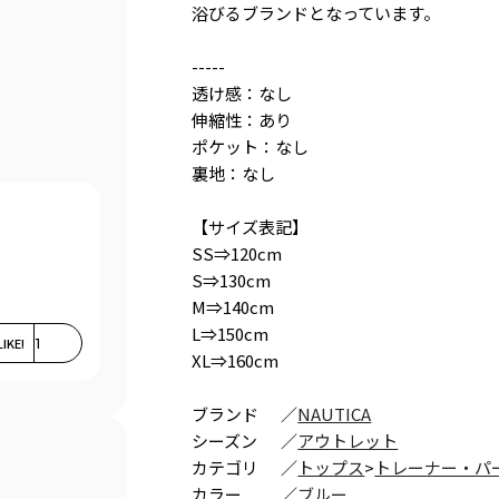
浴びるブランドとなっています。
-----
透け感：なし
伸縮性：あり
ポケット：なし
裏地：なし
【サイズ表記】
SS⇒120cm
S⇒130cm
M⇒140cm
L⇒150cm
LIKE!
1
XL⇒160cm
ブランド
／
NAUTICA
シーズン
／
アウトレット
カテゴリ
／
トップス
>
トレーナー・パ
カラー
／
ブルー