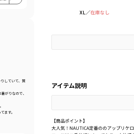
XL
／
在庫なし
かりしていて、質
アイテム説明
は暑がりなので、
。
ってます。
【商品ポイント】
大人気！NAUTICA定番ののアップリケ