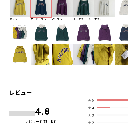
カラシ
ネイビーブルー
パープル
ダークグリーン
杢グレー
レビュー
★
5
★
4
4.8
★
3
8
レビュー件数：
件
★
2