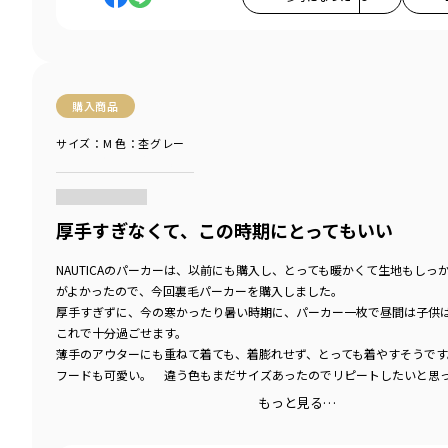
購入商品
サイズ：M
色：杢グレー
商品をチェックする＞
厚手すぎなくて、この時期にとってもいい
NAUTICAのパーカーは、以前にも購入し、とっても暖かくて生地もしっ
がよかったので、今回裏毛パーカーを購入しました。
厚手すぎずに、今の寒かったり暑い時期に、パーカー一枚で昼間は子供
これで十分過ごせます。
薄手のアウターにも重ねて着ても、着膨れせず、とっても着やすそうです
フードも可愛い。 違う色もまだサイズあったのでリピートしたいと思
もっと見る…