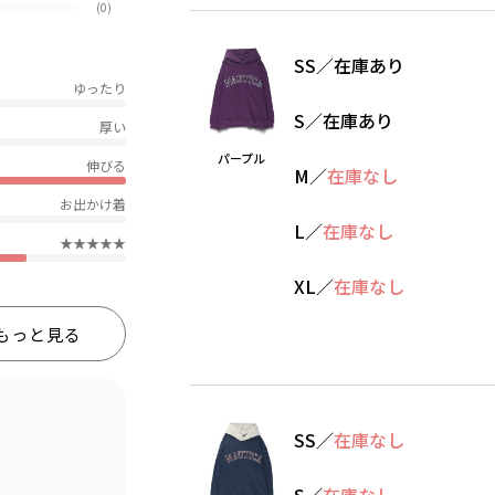
(0)
SS
／
在庫あり
ゆったり
S
／
在庫あり
厚い
パープル
伸びる
M
／
在庫なし
お出かけ着
L
／
在庫なし
★★★★★
XL
／
在庫なし
もっと見る
SS
／
在庫なし