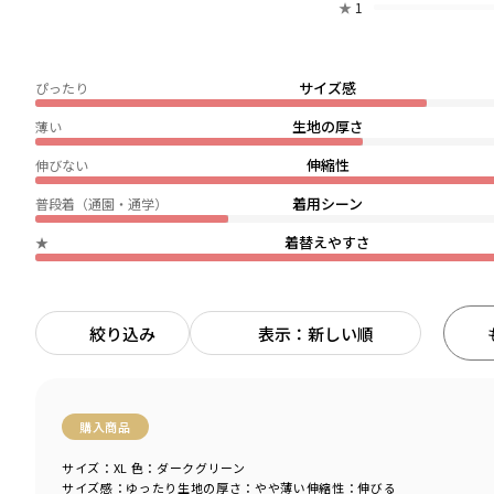
★
1
サイズ感
ぴったり
生地の厚さ
薄い
伸縮性
伸びない
着用シーン
普段着（通園・通学）
着替えやすさ
★
絞り込み
表示：新しい順
購入商品
サイズ：XL
色：ダークグリーン
サイズ感
：ゆったり
生地の厚さ
：やや薄い
伸縮性
：伸びる