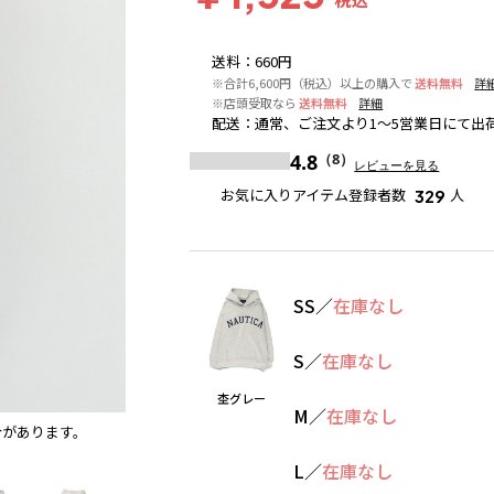
送料
：
660円
※合計6,600円（税込）以上の購入で
送料無料
詳
※店頭受取なら
送料無料
詳細
配送
：
通常、ご注文より1～5営業日にて出
4.8
（8）
レビューを見る
お気に入りアイテム登録者数
人
329
SS
／
在庫なし
S
／
在庫なし
杢グレー
M
／
在庫なし
合があります。
パープル
※撮影場所の関係上、着用画像は実物と若干異
L
／
在庫なし