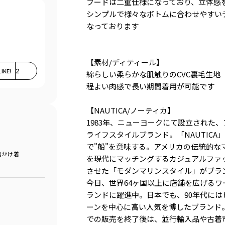
フードは二重仕様になっており、立体感
シンプルで様々なボトムに合わせやすい
なっております
【素材/ディティール】
LIKE!
2
綿らしい柔らかな肌触りのCVC裏毛生地
程よい肉感で長い期間着用が可能です
【NAUTICA/ノーティカ】
1983年、ニューヨークにて設立された
ライフスタイルブランド。「NAUTICA
で"船"を意味する。アメリカの伝統的な
出かけ着
を現代にマッチングするカジュアルファ
させた「モダンマリンスタイル」がブラ
今日、世界64ヶ国以上に店舗を広げるワ
ランドに躍進中。日本でも、90年代には
ーンを中心に高い人気を博したブランド。
での販売を終了後は、並行輸入品や古着