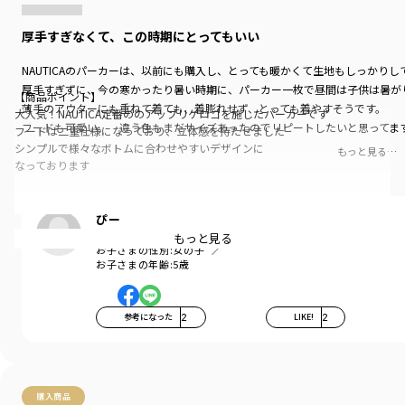
厚手すぎなくて、この時期にとってもいい
NAUTICAのパーカーは、以前にも購入し、とっても暖かくて生地もしっかり
厚手すぎずに、今の寒かったり暑い時期に、パーカー一枚で昼間は子供は暑が
【商品ポイント】
薄手のアウターにも重ねて着ても、着膨れせず、とっても着やすそうです。
大人気！NAUTICA定番ののアップリケロゴを施したパーカーです
フードも可愛い。 違う色もまだサイズあったのでリピートしたいと思ってま
フードは二重仕様になっており、立体感を持たせました
シンプルで様々なボトムに合わせやすいデザインに
もっと見る…
なっております
【素材/ディティール】
ぴー
綿らしい柔らかな肌触りのCVC裏毛生地
年代:
30代
もっと見る
お子さまの性別:
女の子
程よい肉感で長い期間着用が可能です
お子さまの年齢:
5歳
【NAUTICA/ノーティカ】
1983年、ニューヨークにて設立された、アメリカ発の
参考になった
2
LIKE!
2
ライフスタイルブランド。「NAUTICA」とはラテン語
で"船"を意味する。アメリカの伝統的なマリンスタイル
を現代にマッチングするカジュアルファッションに昇華
させた「モダンマリンスタイル」がブランドコンセプト。
今日、世界64ヶ国以上に店舗を広げるワールドワイドブ
購入商品