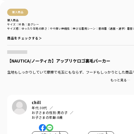
購入商品
購入商品
サイズ：M
色：杢グレー
サイズ感
：ゆったり
生地の厚さ
：やや厚い
伸縮性
：伸びる
着用シーン
：普段着（通園・通学）
着替
商品をチェックする＞
【NAUTICA/ノーティカ】アップリケロゴ裏毛パーカー
生地もしっかりしていて摩擦で毛玉にもならず、フードもしっかりとした商品
もっと見る…
chill
年代:
30代
お子さまの性別:
男の子
お子さまの年齢:
8歳