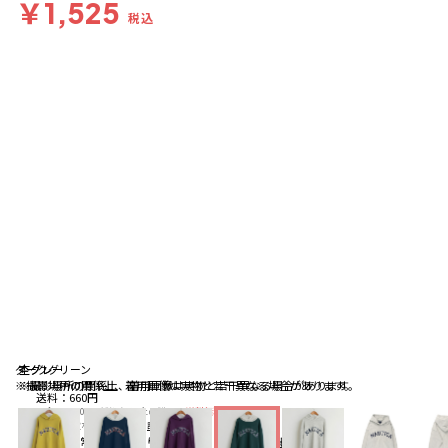
￥1,525
税込
ダークグリーン
杢グレー
杢グレー
※撮影場所の関係上、着用画像は実物と若干異なる場合があります。
※撮影場所の関係上、着用画像は実物と若干異なる場合があります。
送料
：
660円
※合計6,600円（税込）以上の購入で
送料無料
詳細
※店頭受取なら
送料無料
詳細
配送
：
通常、ご注文より1～5営業日にて出荷
詳細