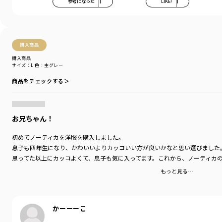
参考になった
1
LIKE!
1
購入商品
購入商品
サイズ：L
色：杢グレー
商品をチェックする＞
お兄ちゃん！
初めてノーティカを洋服を購入しました。
息子も四年生になり、かわいいよりカッコいい方が良いかなと思い選びました
思ってた以上にカッコよくて、息子も気に入ってます。これから、ノーティカ
もっと見る…
かーーーこ