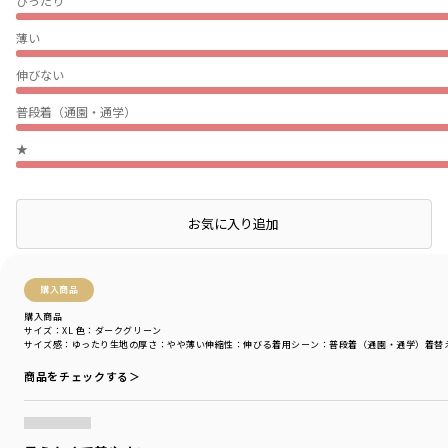
ぴったり
薄い
伸びない
普段着（通園・通学）
★
絞り込み
表示：新しい順
店頭在庫を確認する
お気に入り追加
購入商品
購入商品
サイズ：XL
色：ダークグリーン
サイズ感
：ゆったり
生地の厚さ
：やや薄い
伸縮性
：伸びる
着用シーン
：普段着（通園・通学）
着替
商品をチェックする＞