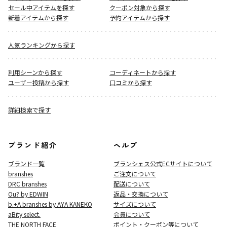
セール中アイテムを探す
クーポン対象から探す
新着アイテムから探す
予約アイテムから探す
人気ランキングから探す
利用シーンから探す
コーディネートから探す
ユーザー投稿から探す
口コミから探す
詳細検索で探す
ブランド紹介
ヘルプ
ブランド一覧
ブランシェス公式ECサイト
について
branshes
ご注文について
DRC branshes
配送について
Ou? by EDWIN
返品・交換について
b.+A branshes by AYA KANEKO
サイズについて
aBity select.
会員について
THE NORTH FACE
ポイント・クーポン等について