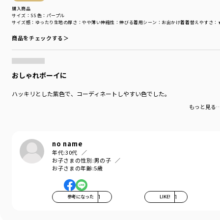
ランドに躍進中。日本でも、90年代にはヒップホップシ
購入商品
ーンを中心に高い人気を博したブランド。2008年に日本
サイズ：SS
色：パープル
での販売を終了後は、並行輸入品や古着市場から注目を
サイズ感
：ゆったり
生地の厚さ
：やや薄い
伸縮性
：伸びる
着用シーン
：お出かけ着
着替えやすさ
：
浴びるブランドとなっています。
商品をチェックする＞
-----
透け感：なし
伸縮性：あり
おしゃれボーイに
ポケット：なし
裏地：なし
ハッキリとした紫色で、コーディネートしやすい色でした。
【サイズ表記】
もっと見る
SS⇒120cm
S⇒130cm
M⇒140cm
L⇒150cm
no name
XL⇒160cm
年代:
30代
お子さまの性別:
男の子
お子さまの年齢:
5歳
ブランド
／
NAUTICA
シーズン
／
アウトレット
カテゴリ
／
トップス
>
トレーナー・パーカー
参考になった
1
LIKE!
1
カラー
／
グリーン
性別タイプ
／
BOY
商品番号
／
32-4404-012