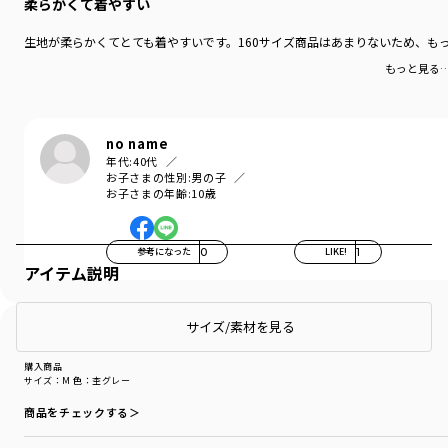
柔らかくて着やすい
生地が柔らかくてとても着やすいです。160サイズ商品はあまりないため、も
もっと見る
no name
年代:
40代
お子さまの性別:
男の子
お子さまの年齢:
10歳
参考になった
0
LIKE!
1
アイテム説明
サイズ/素材を見る
購入商品
購入商品
サイズ：M
色：杢グレー
商品をチェックする＞