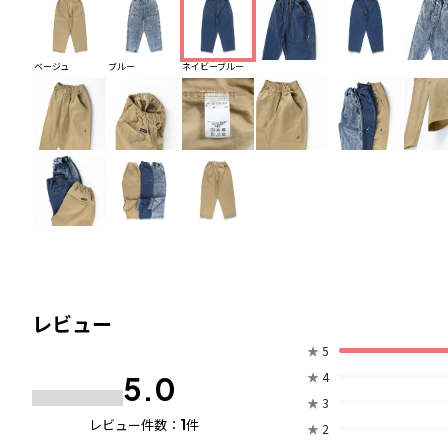
ベージュ
ブルー
ネイビーブルー
レビュー
★
5
★
4
5.0
★
3
1
レビュー件数：
件
★
2