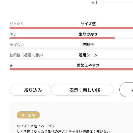
★
1
サイズ感
ぴったり
生地の厚さ
薄い
伸縮性
伸びない
着用シーン
普段着（通園・通学）
着替えやすさ
★
絞り込み
表示：新しい順
購入商品
サイズ：M
色：ベージュ
サイズ感
：ゆったり
生地の厚さ
：やや厚い
伸縮性
：伸びない