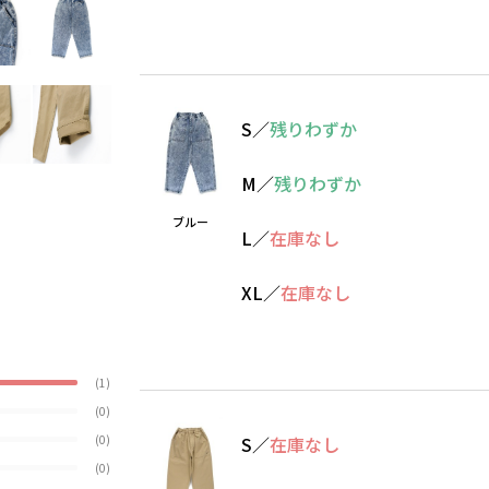
S
／
残りわずか
M
／
残りわずか
ブルー
L
／
在庫なし
XL
／
在庫なし
(1)
(0)
(0)
S
／
在庫なし
(0)