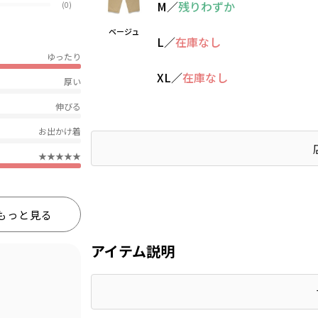
M
／
残りわずか
(0)
ベージュ
L
／
在庫なし
ゆったり
XL
／
在庫なし
厚い
伸びる
お出かけ着
★★★★★
もっと見る
アイテム説明