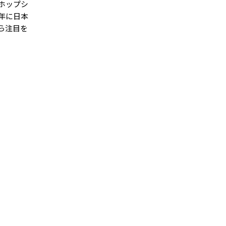
ホップシ
8年に日本
ら注目を