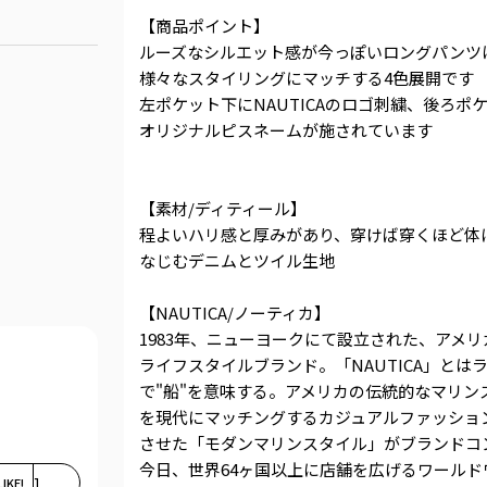
【商品ポイント】
ルーズなシルエット感が今っぽいロングパンツ
様々なスタイリングにマッチする4色展開です
左ポケット下にNAUTICAのロゴ刺繍、後ろポ
オリジナルピスネームが施されています
【素材/ディティール】
程よいハリ感と厚みがあり、穿けば穿くほど体
なじむデニムとツイル生地
【NAUTICA/ノーティカ】
1983年、ニューヨークにて設立された、アメリ
ライフスタイルブランド。「NAUTICA」とは
で"船"を意味する。アメリカの伝統的なマリン
を現代にマッチングするカジュアルファッショ
させた「モダンマリンスタイル」がブランドコ
今日、世界64ヶ国以上に店舗を広げるワールド
LIKE!
1