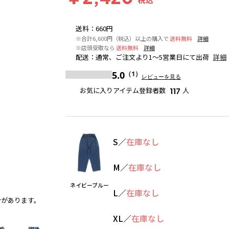
送料
：
660円
※合計6,600円（税込）以上の購入で
送料無料
詳細
※店頭受取なら
送料無料
詳細
配送
：
通常、ご注文より1～5営業日にて出荷
詳細
5.0
（1）
レビューを見る
お気に入りアイテム登録者数
人
117
S
／
在庫なし
M
／
在庫なし
ネイビーブルー
L
／
在庫なし
合があります。
ネイビーブルー
XL
／
在庫なし