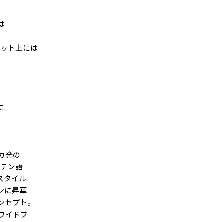
は
ケット上には
に
カ発の
ラテン語
スタイル
ンに昇華
ンセプト。
ワイドブ