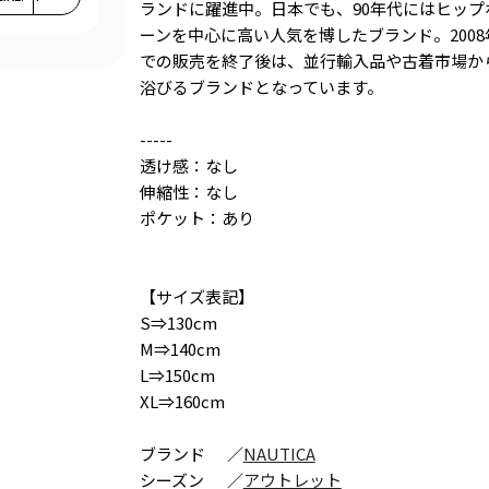
ランドに躍進中。日本でも、90年代にはヒップ
ーンを中心に高い人気を博したブランド。200
での販売を終了後は、並行輸入品や古着市場か
浴びるブランドとなっています。
-----
透け感：なし
伸縮性：なし
ポケット：あり
【サイズ表記】
S⇒130cm
M⇒140cm
L⇒150cm
XL⇒160cm
ブランド
／
NAUTICA
シーズン
／
アウトレット