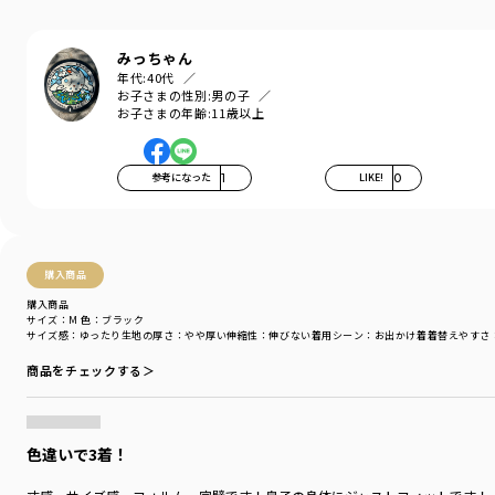
させた「モダンマリンスタイル」がブランドコンセプト。
今日、世界64ヶ国以上に店舗を広げるワールドワイドブ
ランドに躍進中。日本でも、90年代にはヒップホップシ
みっちゃん
ーンを中心に高い人気を博したブランド。2008年に日本
年代:
40代
での販売を終了後は、並行輸入品や古着市場から注目を
お子さまの性別:
男の子
浴びるブランドとなっています。
お子さまの年齢:
11歳以上
-----
伸縮性：なし
参考になった
1
LIKE!
0
透け感：なし
ポケット：前後に両ポケットあり
ウエストゴム調整：可
【展開サイズ】
購入商品
S⇒130cm
購入商品
M⇒140cm
サイズ：M
色：ブラック
L⇒150cm
サイズ感
：ゆったり
生地の厚さ
：やや厚い
伸縮性
：伸びない
着用シーン
：お出かけ着
着替えやすさ
XL⇒160cm
商品をチェックする＞
※ジュニアサイズ対応
ブランド
／
NAUTICA
色違いで3着！
シーズン
／
アウトレット
カテゴリ
／
ボトムス
>
ショートパンツ・ハーフパンツ