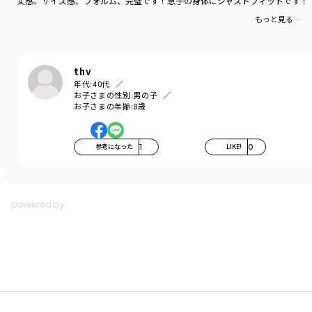
丈感、サイズ感、フォルム、完璧です！息子の身体にジャストフィットです！
カラー
／
ブラック
もっと見る…
性別タイプ
／
BOY
商品番号
／
32-5231-006
thv
年代:
40代
お子さまの性別:
男の子
お子さまの年齢:
8歳
参考になった
1
LIKE!
0