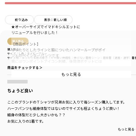
絞り込み
表示：新しい順
★オーバーサイズでイマドキシルエットに
リニューアルを行いました！
購入商品
【商品ポイント】
ゆったりとしたラインと脇についたハンマーループがポイ
購入商品
サイズ：L
色：ネイビーブルー
ントのペインターパンツです
サイズ感
：ゆったり
生地の厚さ
：やや厚い
伸縮性
：伸びない
着用シーン
：普段着（通園・通学）
着
裾にはワンポイントアイコン刺繍、後見頃ポケットには
オリジナルネームが施されています
商品をチェックする＞
もっと見る
【素材/ディティール】
程よいハリ感と厚みがあり、穿けば穿くほど体に
なじむ綿100％デニムと柔らかで程よい厚みのある
ちょうど良い
綿100％ツイル生地
ここのブランドのＴシャツが兄弟お気に入りで毎シーズン購入してます。
【NAUTICA/ノーティカ】
ハーフパンツも細身体型ではないのでサイズも程よくちょうど良い！
1983年、ニューヨークにて設立された、アメリカ発の
細身の体型だと少し大きいかも？？
ライフスタイルブランド。「NAUTICA」とはラテン語
お気に入りの1着です。
で"船"を意味する。アメリカの伝統的なマリンスタイル
もっと見る
を現代にマッチングするカジュアルファッションに昇華