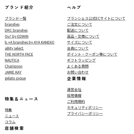
ブランド紹介
ヘルプ
ブランド一覧
ブランシェス公式ECサイト
について
branshes
ご注文について
DRC branshes
配送について
Ou? by EDWIN
返品・交換について
b.+A branshes by AYA KANEKO
サイズについて
aBity select.
会員について
THE NORTH FACE
ポイント・クーポン等について
NAUTICA
ギフトラッピング
Champion
よくある質問
JAMIE KAY
お問い合わせ
gelato pique
企業情報
運営会社
採用情報
特集＆ニュース
ご利用規約
セキュリティポリシー
特集
プライバシーポリシー
ニュース
コラム
店舗検索