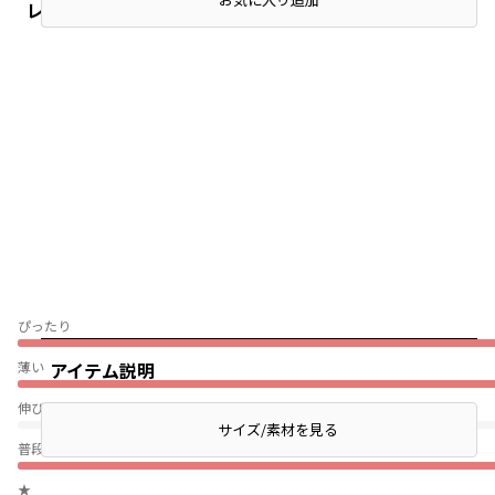
レビュー
ぴったり
アイテム説明
薄い
伸びない
サイズ/素材を見る
普段着（通園・通学）
★