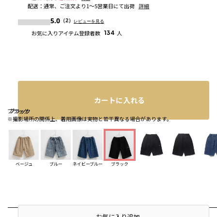
配送
：
通常、ご注文より1～5営業日にて出荷
詳細
5.0
（2）
レビューを見る
お気に入りアイテム登録者数
134
人
カートに入れる
ブラック
ブラック
ブラック
※撮影場所の関係上、着用画像は実物と若干異なる場合があります。
ベージュ
ブルー
ネイビーブルー
ブラック
店頭在庫を確認する
お気に入り追加