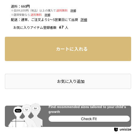
送料
：
660円
※合計6,600円（税込）以上の購入で
送料無料
詳細
※店頭受取なら
送料無料
詳細
配送
：
通常、ご注文より1～5営業日にて出荷
詳細
お気に入りアイテム登録者数
67
人
カートに入れる
店頭在庫を確認する
お気に入り追加
Find recommended sizes tailored to your child's
growth
Check Fit