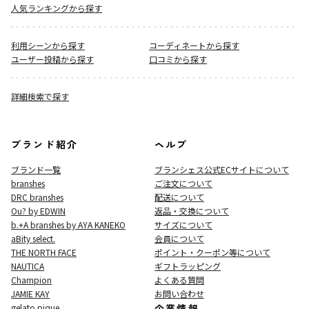
人気ランキングから探す
利用シーンから探す
コーディネートから探す
ユーザー投稿から探す
口コミから探す
詳細検索で探す
ブランド紹介
ヘルプ
ブランド一覧
ブランシェス公式ECサイト
について
branshes
ご注文について
DRC branshes
配送について
Ou? by EDWIN
返品・交換について
b.+A branshes by AYA KANEKO
サイズについて
aBity select.
会員について
THE NORTH FACE
ポイント・クーポン等について
NAUTICA
ギフトラッピング
Champion
よくある質問
JAMIE KAY
お問い合わせ
gelato pique
企業情報