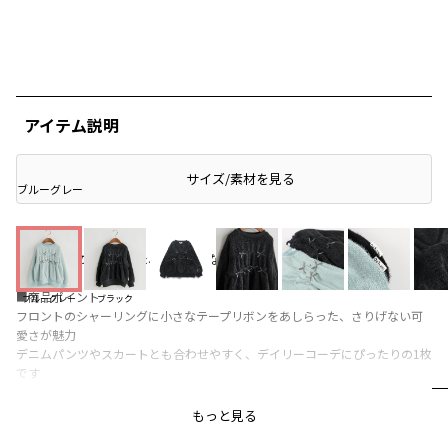
アイテム説明
サイズ/素材を見る
ブルーグレー
表面がほんのり起毛した、やわらかな着心地のトレーナー♪
■商品ポイント
ブルーグレー
ブラック
フロントのシャーリングに小さなテープリボンをあしらった、さりげない可
愛さが魅力
デニムパンツやスカートとも合わせやすく、デイリーコーデにぴったりの1枚
です
レビュー
もっと見る
【Ou? by EDWINについて】