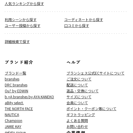
人気ランキングから探す
利用シーンから探す
コーディネートから探す
ユーザー投稿から探す
口コミから探す
詳細検索で探す
ブランド紹介
ヘルプ
ブランド一覧
ブランシェス公式ECサイト
について
branshes
ご注文について
DRC branshes
配送について
Ou? by EDWIN
返品・交換について
b.+A branshes by AYA KANEKO
サイズについて
aBity select.
会員について
THE NORTH FACE
ポイント・クーポン等について
NAUTICA
ギフトラッピング
Champion
よくある質問
JAMIE KAY
お問い合わせ
gelato pique
企業情報