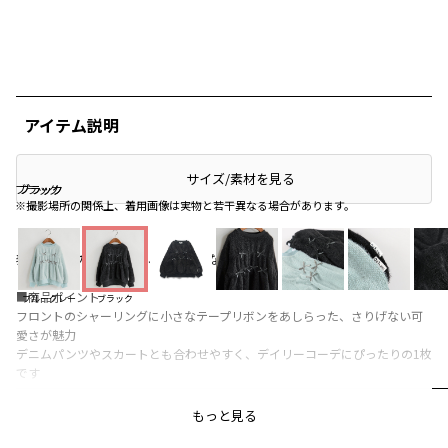
アイテム説明
サイズ/素材を見る
ブラック
ブラック
ブラック
※撮影場所の関係上、着用画像は実物と若干異なる場合があります。
表面がほんのり起毛した、やわらかな着心地のトレーナー♪
■商品ポイント
ブルーグレー
ブラック
フロントのシャーリングに小さなテープリボンをあしらった、さりげない可
愛さが魅力
デニムパンツやスカートとも合わせやすく、デイリーコーデにぴったりの1枚
です
レビュー
もっと見る
【Ou? by EDWINについて】