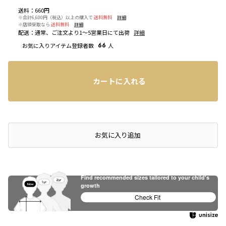
送料
：
660円
※合計6,600円（税込）以上の購入で
送料無料
詳細
※店頭受取なら
送料無料
詳細
配送
：
通常、ご注文より1～5営業日にて出荷
詳細
お気に入りアイテム登録者数
66
人
カートに入れる
店頭在庫を確認する
お気に入り追加
Find recommended sizes tailored to your child's
growth
Check Fit