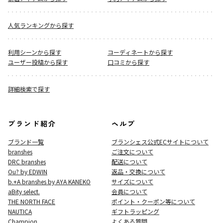
人気ランキングから探す
利用シーンから探す
コーディネートから探す
ユーザー投稿から探す
口コミから探す
詳細検索で探す
ブランド紹介
ヘルプ
ブランド一覧
ブランシェス公式ECサイト
について
branshes
ご注文について
DRC branshes
配送について
Ou? by EDWIN
返品・交換について
b.+A branshes by AYA KANEKO
サイズについて
aBity select.
会員について
THE NORTH FACE
ポイント・クーポン等について
NAUTICA
ギフトラッピング
Champion
よくある質問