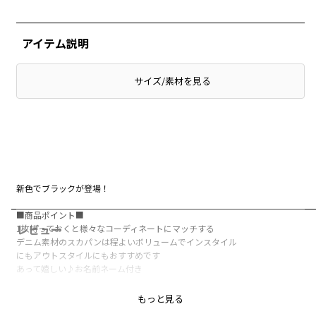
アイテム説明
サイズ/素材を見る
新色でブラックが登場！
■商品ポイント■
レビュー
1枚持っておくと様々なコーディネートにマッチする
デニム素材のスカパンは程よいボリュームでインスタイル
にもアウトスタイルにもおすすめです
あって嬉しい♪お名前ネーム付き
■素材■
もっと見る
程よい厚みと柔らかさを兼ね備えた綿100％デニム生地