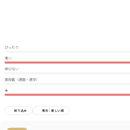
シーズン問わずお使いいただけます
■DRCbranshesとは？■
Daily…毎日
Relax…力を抜いて、くつろぐ
Comfortable…気持ちの良い、快適な
着心地の良い服を、手に取りやすい価格で。
『毎日着て欲しい』
そんな思いを込めてブランシェスから
ぴったり
デイリーウェアをご提案する新レーベルです
薄い
-----
伸びない
透け感：なし
伸縮性：なし
普段着（通園・通学）
ポケット：なし
ウエストゴム：調整可
★
＃drc＃おとこのこ＃おんなのこ＃ボーイズ＃ガールズ
＃通園コーデ＃通学コーデ＃小学生コーデ
＃プチプラ＃プチプラ子供服＃子供服通販
絞り込み
表示：新しい順
＃お揃い＃お揃いコーデ
＃ペア＃ペアコーデ
＃リンク＃リンクコーデ＃ユニセックス
＃100cm＃110cm＃120cm＃130cm＃140cm＃150cm