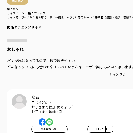
購入商品
購入商品
着用イメージ/カラー：ブルー
サイズ：130cm
色：ブラック
モデル：身長107.5cm 体重16.5kg
サイズ感
：ぴったり
生地の厚さ
：厚い
伸縮性
：伸びない
着用シーン
：普段着（通園・通学）
着替え
サイズ：サイズ110
商品をチェックする＞
ブランド
／
DRC branshes
シーズン
／
2026春夏
カテゴリ
／
ボトムス
>
ショートパンツ・ハーフパンツ
おしゃれ
カラー
／
ブルー
性別タイプ
／
GIRL
パンツ風になってるので一枚で履きやすい。
商品番号
／
16-6131-008
どんなトップスにも合わせやすいのでいろんなコーデで楽しみたいと思います
もっと見る…
なお
年代:
40代
お子さまの性別:
女の子
お子さまの年齢:
8歳
参考になった
1
LIKE!
1