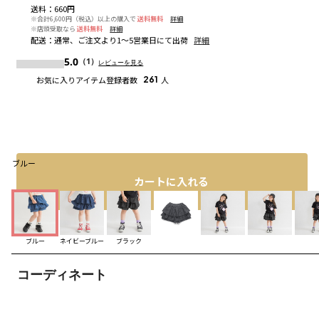
送料
：
660円
※合計6,600円（税込）以上の購入で
送料無料
詳細
※店頭受取なら
送料無料
詳細
配送
：
通常、ご注文より1～5営業日にて出荷
詳細
5.0
（1）
レビューを見る
お気に入りアイテム登録者数
261
人
ブルー
カートに入れる
ブルー
ネイビーブルー
ブラック
コーディネート