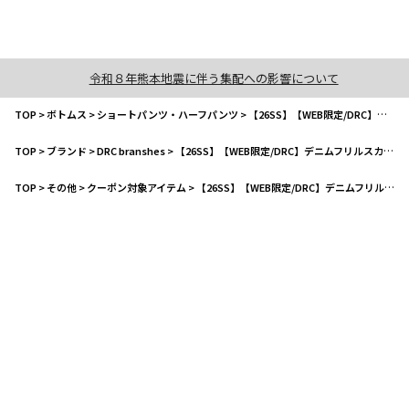
令和８年熊本地震に伴う集配への影響について
TOP
>
ボトムス
>
ショートパンツ・ハーフパンツ
>
【26SS】【WEB限定/DRC】デニムフリルスカパン
TOP
>
ブランド
>
DRC branshes
>
【26SS】【WEB限定/DRC】デニムフリルスカパン
TOP
>
その他
>
クーポン対象アイテム
>
【26SS】【WEB限定/DRC】デニムフリルスカパン