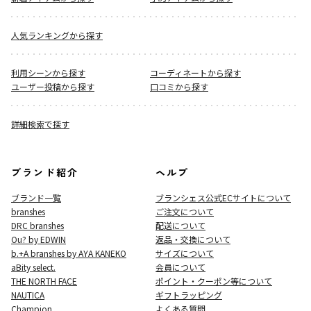
人気ランキングから探す
利用シーンから探す
コーディネートから探す
ユーザー投稿から探す
口コミから探す
詳細検索で探す
ブランド紹介
ヘルプ
ブランド一覧
ブランシェス公式ECサイト
について
branshes
ご注文について
DRC branshes
配送について
Ou? by EDWIN
返品・交換について
b.+A branshes by AYA KANEKO
サイズについて
aBity select.
会員について
THE NORTH FACE
ポイント・クーポン等について
NAUTICA
ギフトラッピング
Champion
よくある質問