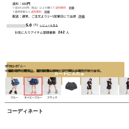
送料
：
660円
※合計6,600円（税込）以上の購入で
送料無料
詳細
※店頭受取なら
送料無料
詳細
配送
：
通常、ご注文より1～5営業日にて出荷
詳細
5.0
（1）
レビューを見る
お気に入りアイテム登録者数
262
人
ネイビーブルー
ブラック
ブラック
※撮影場所の関係上、着用画像は実物と若干異なる場合があります。
※撮影場所の関係上、着用画像は実物と若干異なる場合があります。
カートに入れる
ブルー
ネイビーブルー
ブラック
コーディネート