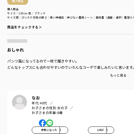
購入商品
購入商品
着用イメージ/カラー：ブルー
サイズ：130cm
色：ブラック
モデル：身長107.5cm 体重16.5kg
サイズ感
：ぴったり
生地の厚さ
：厚い
伸縮性
：伸びない
着用シーン
：普段着（通園・通学）
着替え
サイズ：サイズ110
商品をチェックする＞
ブランド
／
DRC branshes
シーズン
／
2026春夏
カテゴリ
／
ボトムス
>
ショートパンツ・ハーフパンツ
おしゃれ
カラー
／
ブルー
性別タイプ
／
GIRL
パンツ風になってるので一枚で履きやすい。
商品番号
／
16-6131-008
どんなトップスにも合わせやすいのでいろんなコーデで楽しみたいと思います
もっと見る…
なお
年代:
40代
お子さまの性別:
女の子
お子さまの年齢:
8歳
参考になった
1
LIKE!
1