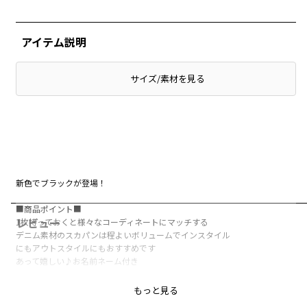
アイテム説明
サイズ/素材を見る
新色でブラックが登場！
■商品ポイント■
レビュー
1枚持っておくと様々なコーディネートにマッチする
デニム素材のスカパンは程よいボリュームでインスタイル
にもアウトスタイルにもおすすめです
あって嬉しい♪お名前ネーム付き
■素材■
もっと見る
程よい厚みと柔らかさを兼ね備えた綿100％デニム生地