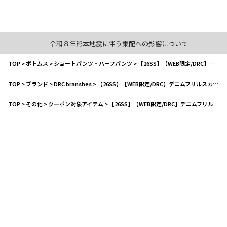
令和８年熊本地震に伴う集配への影響について
TOP
>
ボトムス
>
ショートパンツ・ハーフパンツ
>
【26SS】【WEB限定/DRC】デニムフリルスカパン
TOP
>
ブランド
>
DRC branshes
>
【26SS】【WEB限定/DRC】デニムフリルスカパン
TOP
>
その他
>
クーポン対象アイテム
>
【26SS】【WEB限定/DRC】デニムフリルスカパン