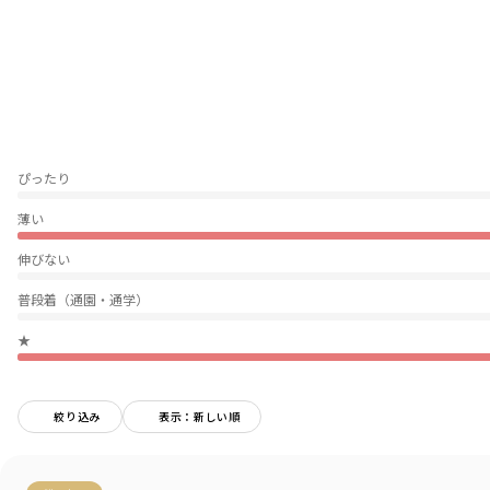
シーズン問わずお使いいただけます
■DRCbranshesとは？■
Daily…毎日
Relax…力を抜いて、くつろぐ
Comfortable…気持ちの良い、快適な
着心地の良い服を、手に取りやすい価格で。
『毎日着て欲しい』
そんな思いを込めてブランシェスから
ぴったり
デイリーウェアをご提案する新レーベルです
薄い
-----
伸びない
透け感：なし
伸縮性：なし
普段着（通園・通学）
ポケット：なし
ウエストゴム：調整可
★
＃drc＃おとこのこ＃おんなのこ＃ボーイズ＃ガールズ
＃通園コーデ＃通学コーデ＃小学生コーデ
＃プチプラ＃プチプラ子供服＃子供服通販
絞り込み
表示：新しい順
＃お揃い＃お揃いコーデ
＃ペア＃ペアコーデ
＃リンク＃リンクコーデ＃ユニセックス
＃100cm＃110cm＃120cm＃130cm＃140cm＃150cm