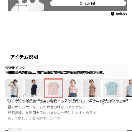
Check Fit
アイテム説明
ピンク
ライトピンク
ブラウン
サイズ/素材を見る
※撮影場所の関係上、着用画像は実物と若干異なる場合があります。
※撮影場所の関係上、着用画像は実物と若干異なる場合があります。
※撮影場所の関係上、着用画像は実物と若干異なる場合があります。
■商品ポイント■
オフホワイト
ネイビーブルー
ピンク
ライトピンク
ブラウン
ライトグリー
ブルー
シンプルで使い勝手の良い長袖Ｔシャツは無地とボーダー柄の2タイプ展開
ン
裾のオリジナルネームつがさりげないアクセント
兄弟姉妹、友達同士でのお揃いコーデにもおすすめです
あって嬉しい♪お名前ネーム付き
■素材■