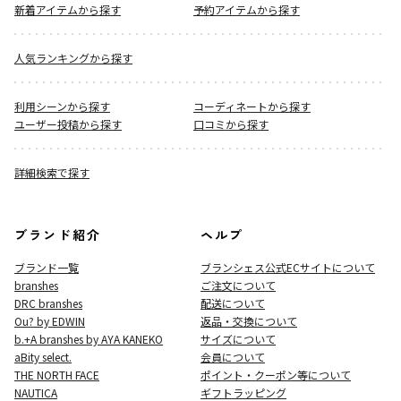
新着アイテムから探す
予約アイテムから探す
人気ランキングから探す
利用シーンから探す
コーディネートから探す
ユーザー投稿から探す
口コミから探す
詳細検索で探す
ブランド紹介
ヘルプ
ブランド一覧
ブランシェス公式ECサイト
について
branshes
ご注文について
DRC branshes
配送について
Ou? by EDWIN
返品・交換について
b.+A branshes by AYA KANEKO
サイズについて
aBity select.
会員について
THE NORTH FACE
ポイント・クーポン等について
NAUTICA
ギフトラッピング