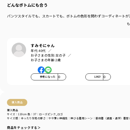
デイリーウェアをご提案する新レーベルです
どんなボトムにも合う
-----
パンツスタイルでも、スカートでも、ボトムの色形を問わずコーディネートが
伸縮性：あり
も
透け感：なし
＃drc＃おとこのこ＃おんなのこ＃ボーイズ＃ガールズ
＃通園コーデ＃通学コーデ＃小学生コーデ
すみそにゃん
＃プチプラ＃プチプラ子供服＃子供服通販
年代:
40代
＃お揃い＃お揃いコーデ
お子さまの性別:
女の子
＃ペア＃ペアコーデ
お子さまの年齢:
2歳
＃リンク＃リンクコーデ＃ユニセックス
＃100cm＃110cm＃120cm＃130cm＃140cm＃150cm#160cm
参考になった
0
LIKE!
0
着用イメージ/カラー：85:ブラック_グミ
モデル：身長108.0cm 体重17kg
サイズ：サイズ110
購入商品
ブランド
／
DRC branshes
シーズン
／
2026春夏
購入商品
サイズ：110cm
色：37：ローズピンク_ロゴ
カテゴリ
／
トップス
>
半袖Tシャツ・タンクトップ
サイズ感
：ゆったり
生地の厚さ
：やや薄い
伸縮性
：伸びる
着用シーン
：普段着（通園・通学）
着替
カラー
／
パープル
性別タイプ
／
BOY
商品をチェックする＞