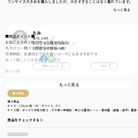
ワンサイズ大きめを購入しましたが、大きすぎることはなく着れています。
もっと見る…
たみ
■商品ポイント■
年代:
30代
お気に入りの１枚がきっと見つかる♪
お子さまの性別:
女の子
カラバリ・柄バリ豊富な半袖Tシャツ
お子さまの年齢:
6歳
兄弟姉妹、友達同士でのお揃いコーデにもおすすめです
あって嬉しい♪お名前ネーム付き
参考になった
2
LIKE!
1
■素材■
本体部分：綿100％生地(天竺)を使用
吸水性が高く通気性が良いのが特徴
もっと見る
肌触りが良くお子様の肌にも安心です
購入商品
■DRCbranshesとは?■
購入商品
サイズ：110cm
色：02：ホワイト_グミ
Daily…毎日
サイズ感
：ゆったり
生地の厚さ
：やや厚い
伸縮性
：伸びる
着用シーン
：普段着（通園・通学）
着替
Relax…力を抜いて、くつろぐ
Comfortable…気持ちの良い、快適な
商品をチェックする＞
着心地の良い服を、手に取りやすい価格で
『毎日着て欲しい』
そんな思いを込めてブランシェスから