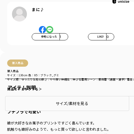
まに♪
参考になった
1
LIKE!
0
購入商品
購入商品
サイズ：130cm
色：85：ブラック_グミ
サイズ感
：ゆったり
生地の厚さ
：やや厚い
伸縮性
：伸びる
着用シーン
：普段着（通園・通学）
着替
アイテム説明
商品をチェックする＞
サイズ/素材を見る
プチプラで可愛い
娘が大好きなお菓子のプリントですごく喜んでいます。
肌触りも娘好みのようで、もっと買って欲しいと言われました。