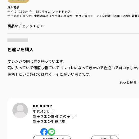
購入商品
サイズ：130cm
色：65：ライム_ホットドッグ
サイズ感
：ゆったり
生地の厚さ
：やや薄い
伸縮性
：伸びる
着用シーン
：普段着（通園・通学）
着替
商品をチェックする＞
色違いを購入
オレンジの同じ柄を持っています。
気に入っていて何度も着ていてヨレヨレになってきたので色違いで買いました
黄色！という感じではなく、そこがいい感じです。
もっと見る
no name
年代:
40代
お子さまの性別:
男の子
お子さまの年齢:
7歳