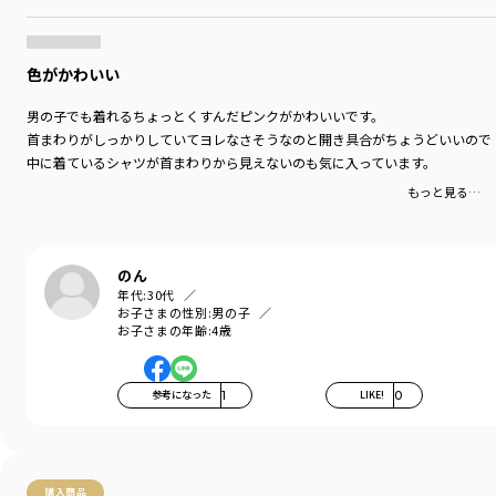
対象イベント
／
ファイナルセール
商品番号
／
16-6206-329
色がかわいい
男の子でも着れるちょっとくすんだピンクがかわいいです。
首まわりがしっかりしていてヨレなさそうなのと開き具合がちょうどいいので
中に着ているシャツが首まわりから見えないのも気に入っています。
もっと見る…
のん
年代:
30代
お子さまの性別:
男の子
お子さまの年齢:
4歳
参考になった
1
LIKE!
0
購入商品