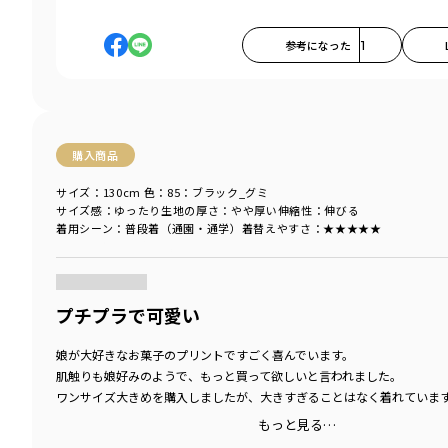
参考になった
1
購入商品
サイズ：130cm
色：85：ブラック_グミ
サイズ感
：ゆったり
生地の厚さ
：やや厚い
伸縮性
：伸びる
着用シーン
：普段着（通園・通学）
着替えやすさ
：★★★★★
商品をチェックする＞
プチプラで可愛い
娘が大好きなお菓子のプリントですごく喜んでいます。
肌触りも娘好みのようで、もっと買って欲しいと言われました。
ワンサイズ大きめを購入しましたが、大きすぎることはなく着れていま
もっと見る…