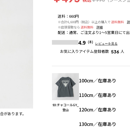
送料
：
660円
※合計6,600円（税込）以上の購入で
送料無料
※店頭受取なら
送料無料
詳細
配送
：
通常、ご注文より1～5営業日にて出
4.9
（8）
レビューを見る
お気に入りアイテム登録者数
人
536
100cm
／
在庫あり
110cm
／
在庫あり
93:チャコールGY_
120cm
／
在庫あり
登山
合があります。
35:OR_ホットドッグ
※撮影場所の関係上、着用画像は実
130cm
／
在庫あり