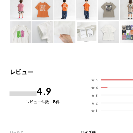
レビュー
★
5
★
4
4.9
★
3
8
レビュー件数：
件
★
2
★
1
サイズ感
ぴったり