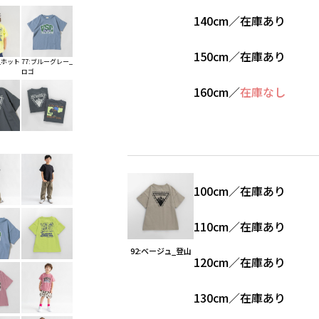
140cm
／
在庫あり
150cm
／
在庫あり
_ホット
77:ブルーグレー_
ロゴ
160cm
／
在庫なし
100cm
／
在庫あり
110cm
／
在庫あり
92:ベージュ_登山
120cm
／
在庫あり
130cm
／
在庫あり