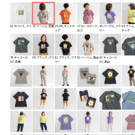
02:ホワイト_グミ
10:ベージュ_恐竜
35:OR_ホットド
37:ローズピンク_
45:パープル_フラ
65:ライム
ッグ
ロゴ
ワー
ドッグ
78:チャコール
85:ブラック_グミ
91:ブラック_フラ
92:ベージュ_登山
93:チャコール
GY_恐竜
ワー
GY_登山