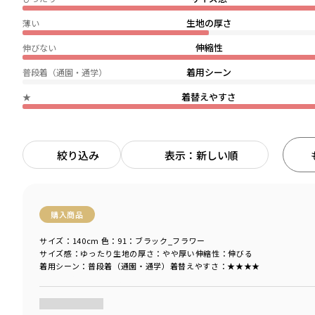
生地の厚さ
薄い
伸縮性
伸びない
着用シーン
普段着（通園・通学）
着替えやすさ
★
絞り込み
表示：新しい順
購入商品
サイズ：140cm
色：91：ブラック_フラワー
サイズ感
：ゆったり
生地の厚さ
：やや厚い
伸縮性
：伸びる
着用シーン
：普段着（通園・通学）
着替えやすさ
：★★★★
商品をチェックする＞