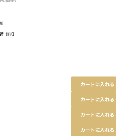
詳細
荷
詳細
カートに入れる
カートに入れる
カートに入れる
物と若干異なる場合があります。
37:ローズピンク_ロゴ
※撮影場所の関係上
す。
カートに入れる