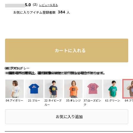
5.0
（2）
レビューを見る
お気に入りアイテム登録者数
384
人
カートに入れる
64:ブラウン
65:ライム
77:ブルーグレー
※撮影場所の関係上、着用画像は実物と若干異なる場合があります。
※撮影場所の関係上、着用画像は実物と若干異なる場合があります。
※撮影場所の関係上、着用画像は実物と若干異なる場合があります。
04:アイボリー
21:ブルー
22:ネイビーブ
35:オレンジ
37:ローズピン
61:グリーン
64:
ルー
ク
店頭在庫を確認する
お気に入り追加