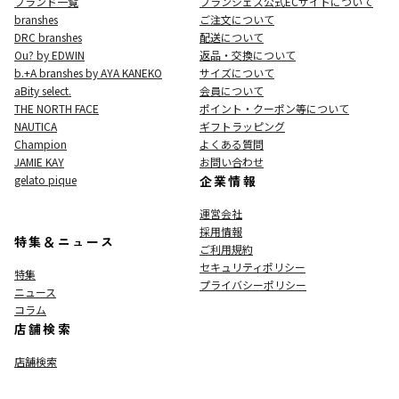
ブランド一覧
ブランシェス公式ECサイト
について
branshes
ご注文について
DRC branshes
配送について
Ou? by EDWIN
返品・交換について
b.+A branshes by AYA KANEKO
サイズについて
aBity select.
会員について
THE NORTH FACE
ポイント・クーポン等について
NAUTICA
ギフトラッピング
Champion
よくある質問
JAMIE KAY
お問い合わせ
gelato pique
企業情報
運営会社
採用情報
特集＆ニュース
ご利用規約
セキュリティポリシー
特集
プライバシーポリシー
ニュース
コラム
店舗検索
店舗検索