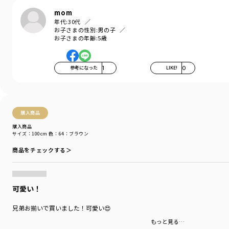
デイリーウェアをご提案する新レーベルです
mom
年代:
30代
-----
お子さまの性別:
男の子
伸縮性：あり
お子さまの年齢:
5歳
透け感：なし
＃drc＃おとこのこ＃おんなのこ＃ボーイズ＃ガールズ
参考になった
1
LIKE!
0
＃通園コーデ＃通学コーデ＃小学生コーデ
＃プチプラ＃プチプラ子供服＃子供服通販
＃お揃い＃お揃いコーデ
＃ペア＃ペアコーデ
＃リンク＃リンクコーデ＃ユニセックス
購入商品
＃100cm＃110cm＃120cm＃130cm＃140cm＃150cm#160cm
購入商品
サイズ：100cm
色：64：ブラウン
着用イメージ/カラー：65:ライム
モデル：身長108.5cm 体重17kg
商品をチェックする＞
サイズ：サイズ110
ブランド
／
DRC branshes
可愛い！
シーズン
／
2026春夏
カテゴリ
／
トップス
>
半袖Tシャツ・タンクトップ
兄弟お揃いで買いました！可愛い😍
カラー
／
ブラウン
性別タイプ
／
BOY
もっと見る…
対象イベント
／
ファイナルセール