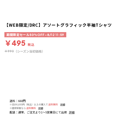
【WEB限定/DRC】アソートグラフィック半袖Tシャツ
期間限定セール50％OFF~8/12 11:59
￥495
税込
（シーズン当初価格）
￥990
送料
：
660円
※合計6,600円（税込）以上の購入で
送料無料
詳細
※店頭受取なら
送料無料
詳細
配送
：
通常、ご注文より1～5営業日にて出荷
詳細