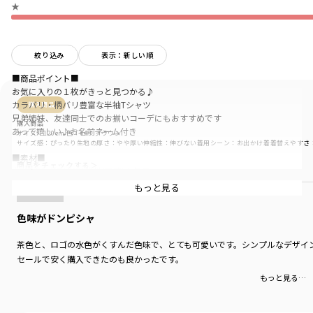
★
絞り込み
表示：新しい順
■商品ポイント■
お気に入りの１枚がきっと見つかる♪
カラバリ・柄バリ豊富な半袖Tシャツ
購入商品
兄弟姉妹、友達同士でのお揃いコーデにもおすすめです
購入商品
あって嬉しい♪お名前ネーム付き
サイズ：120cm
色：64：ブラウン
サイズ感
：ぴったり
生地の厚さ
：やや厚い
伸縮性
：伸びない
着用シーン
：お出かけ着
着替えやすさ
■素材■
商品をチェックする＞
本体部分：綿100％生地(天竺)を使用
吸水性が高く通気性が良いのが特徴
もっと見る
肌触りが良くお子様の肌にも安心です
色味がドンピシャ
■DRCbranshesとは?■
Daily…毎日
茶色と、ロゴの水色がくすんだ色味で、とても可愛いです。シンプルなデザイ
Relax…力を抜いて、くつろぐ
セールで安く購入できたのも良かったです。
Comfortable…気持ちの良い、快適な
着心地の良い服を、手に取りやすい価格で
もっと見る…
『毎日着て欲しい』
そんな思いを込めてブランシェスから