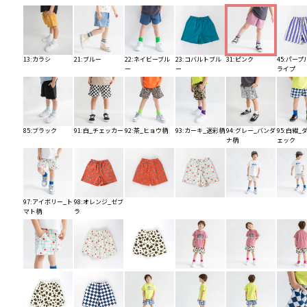
13:カラシ
21:ブルー
22:ネイビーブル
23:コバルトブル
31:ピンク
45:パープ
ー
ー
ライプ
85:ブラック
91:白_チェッカー
92:茶_ヒョウ柄
93:カーキ_迷彩柄
94:グレー_バンダ
95:白紺_
ナ柄
ェック
97:アイボリー_ト
98:オレンジ_ゼブ
マト柄
ラ