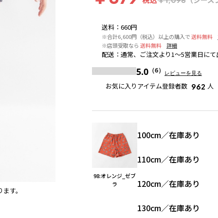
送料
：
660円
※合計6,600円（税込）以上の購入で
送料無料
※店頭受取なら
送料無料
詳細
配送
：
通常、ご注文より1～5営業日にて
5.0
（6）
レビューを見る
お気に入りアイテム登録者数
人
962
100cm
／
在庫あり
110cm
／
在庫あり
98:オレンジ_ゼブ
120cm
／
在庫あり
ラ
ります。
45:パープル_ストライプ
※撮影場所の関係上、着用画像
す。
130cm
／
在庫あり