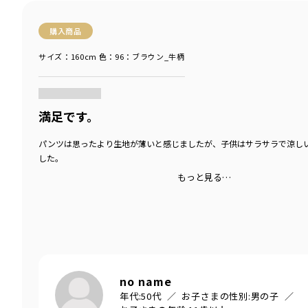
購入商品
サイズ：160cm
色：96：ブラウン_牛柄
商品をチェックする＞
満足です。
パンツは思ったより生地が薄いと感じましたが、子供はサラサラで涼し
した。
もっと見る…
no name
年代:
50代
お子さまの性別:
男の子