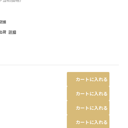
詳細
出荷
詳細
カートに入れる
カートに入れる
カートに入れる
は実物と若干異なる場合がありま
61:グリーン_ストライプ
※撮影場所の関係
す。
カートに入れる