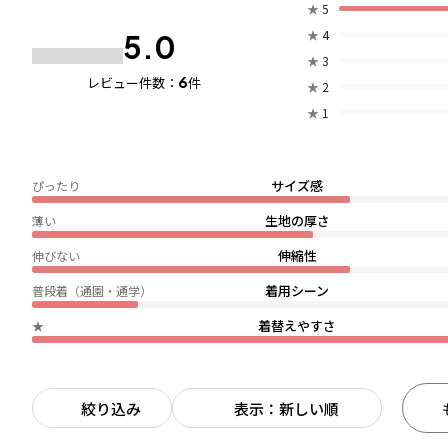
★
5
★
4
5.0
★
3
6
レビュー件数：
件
★
2
★
1
サイズ感
ぴったり
生地の厚さ
薄い
伸縮性
伸びない
着用シーン
普段着（通園・通学）
着替えやすさ
★
絞り込み
表示：新しい順