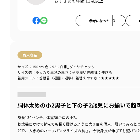
お子さまの年齢:
11歳以上
参考になった
0
購入商品
サイズ：150cm
色：95：白紺_ダイヤチェック
サイズ感
：ゆったり
生地の厚さ
：やや厚い
伸縮性
：伸びる
着用シーン
：普段着（通園・通学）
着替えやすさ
：★★★★★
商品をチェックする＞
胴体太めの小2男子と下の子2歳児にお揃いで超
身長130センチ、体重30キロの小2。
乾燥機にかけて縮んでも長く履けるように大き目を購入。履いてみると
どで、大きめのハーフパンツサイズの長さ。今後身長が伸びても短パン