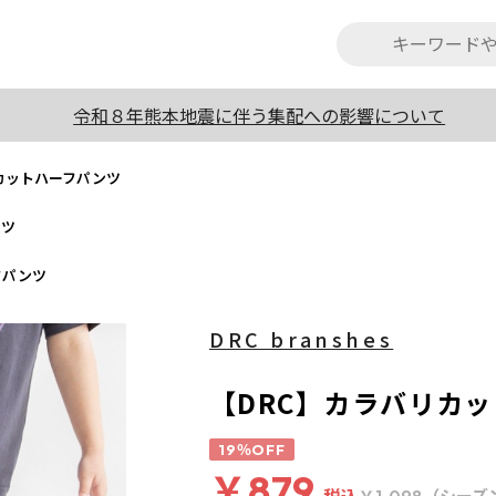
令和８年熊本地震に伴う集配への影響について
カットハーフパンツ
ンツ
フパンツ
DRC branshes
【DRC】カラバリカ
19％OFF
￥879
税込
（シーズ
￥1,098