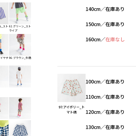
140cm
／
在庫あり
150cm
／
在庫あり
ル_スト
61:グリーン_スト
ライプ
160cm
／
在庫なし
ダイヤチ
96:ブラウン_牛柄
100cm
／
在庫あり
110cm
／
在庫あり
97:アイボリー_ト
120cm
／
在庫あり
マト柄
130cm
／
在庫あり