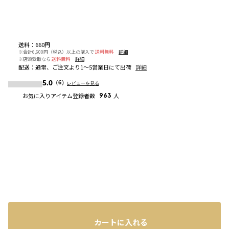
送料
：
660円
※合計6,600円（税込）以上の購入で
送料無料
詳細
※店頭受取なら
送料無料
詳細
配送
：
通常、ご注文より1～5営業日にて出荷
詳細
5.0
（6）
レビューを見る
お気に入りアイテム登録者数
963
人
カートに入れる