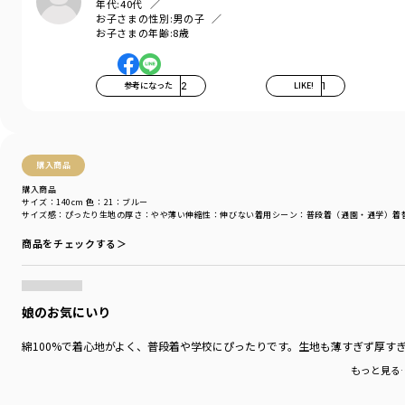
年代:
40代
そんな思いを込めてブランシェスから
お子さまの性別:
男の子
デイリーウェアをご提案する新レーベルです
固定客になります！って宣言するくらい(夫には宣言しました笑)感動しまして
お子さまの年齢:
8歳
-----
参考になった
2
LIKE!
1
伸縮性：あり
透け感：なし
ポケット：両脇にあり
購入商品
＃drc＃おとこのこ＃おんなのこ＃ボーイズ＃ガールズ
購入商品
＃通園コーデ＃通学コーデ＃小学生コーデ
サイズ：140cm
色：21：ブルー
＃プチプラ＃プチプラ子供服＃子供服通販
サイズ感
：ぴったり
生地の厚さ
：やや薄い
伸縮性
：伸びない
着用シーン
：普段着（通園・通学）
着
＃お揃い＃お揃いコーデ
商品をチェックする＞
＃ペア＃ペアコーデ
＃リンク＃リンクコーデ＃ユニセックス
＃100cm＃110cm＃120cm＃130cm＃140cm＃150cm＃160cm
娘のお気にいり
着用イメージ/カラー：13:カラシ
モデル：身長108.0cm 体重17kg
綿100%で着心地がよく、普段着や学校にぴったりです。生地も薄すぎず厚す
サイズ：サイズ110
もっと見る
ブランド
／
DRC branshes
シーズン
／
2026春夏