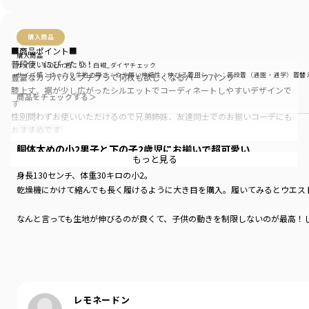
購入商品
■商品ポイント■
購入商品
普段使いにぴったり！
サイズ：150cm
色：95：白紺_ダイヤチェック
サイズ感
：ゆったり
生地の厚さ
：やや厚い
伸縮性
：伸びる
着用シーン
：普段着（通園・通学）
着替
豊富なカラバリ＆プチプラで何枚も欲しくなるハーフパンツ
膝上丈、裾が少し広がったシルエットでコーディネートしやすいデザインで
商品をチェックする＞
す
性別問わずお使いいただけるので兄弟姉妹、友達同士でのお揃いコーデにも
おすすめです
あって嬉しい♪お名前ネーム付き
胴体太めの小2男子と下の子2歳児にお揃いで超可愛い
もっと見る
身長130センチ、体重30キロの小2。
■素材■
乾燥機にかけて縮んでも長く履けるように大き目を購入。履いてみるとウエス
程よい厚みの綿100％インレイ生地
なんと言っても生地が伸びるのが良くて、子供の動きを制限しないのが最高！
■DRCbranshesとは？■
Daily…毎日
発色もパキッとした色で親のテンションが上がる。
Relax…力を抜いて、くつろぐ
汗を吸ってくれる生地。ポケットがちゃんと両方にある。しかも値段も高すぎ
Comfortable…気持ちの良い、快適な
着心地の良い服を、手に取りやすい価格で。
うちは下の子が2歳児で5歳差兄弟。
レモネードン
『毎日着て欲しい』
サイズ展開が幅広いため、お揃いの服があるのが大変嬉しい。男の子の服でも