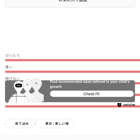
ぴったり
薄い
伸びない
Find recommended sizes tailored to your child's
growth
普段着（通園・通学）
Check Fit
★
絞り込み
表示：新しい順