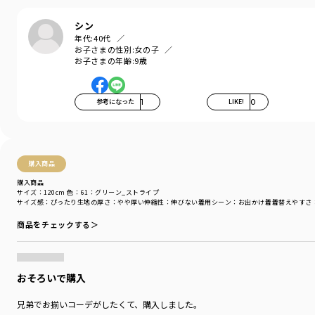
カテゴリ
／
ボトムス
>
ショートパンツ・ハーフパンツ
シン
カラー
／
ブラック
年代:
40代
性別タイプ
／
GIRL
お子さまの性別:
女の子
BOY
お子さまの年齢:
9歳
対象イベント
／
ファイナルセール
商品番号
／
16-6241-342
参考になった
1
LIKE!
0
購入商品
購入商品
サイズ：120cm
色：61：グリーン_ストライプ
サイズ感
：ぴったり
生地の厚さ
：やや厚い
伸縮性
：伸びない
着用シーン
：お出かけ着
着替えやすさ
商品をチェックする＞
おそろいで購入
兄弟でお揃いコーデがしたくて、購入しました。