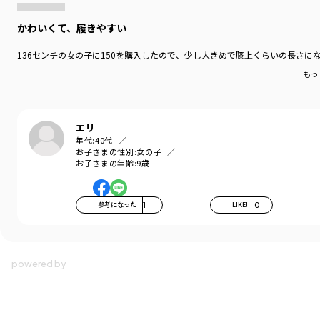
かわいくて、履きやすい
136センチの女の子に150を購入したので、少し大きめで膝上くらいの長さ
もっ
エリ
年代:
40代
お子さまの性別:
女の子
お子さまの年齢:
9歳
参考になった
1
LIKE!
0