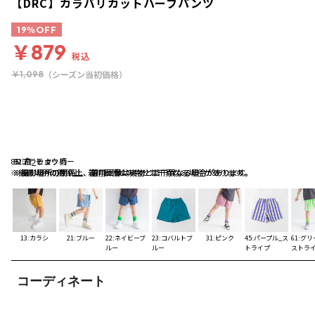
【DRC】カラバリカットハーフパンツ
19％OFF
￥879
税込
（シーズン当初価格）
￥1,098
85:ブラック
91:白_チェッカー
92:茶_ヒョウ柄
※撮影場所の関係上、着用画像は実物と若干異なる場合があります。
※撮影場所の関係上、着用画像は実物と若干異なる場合があります。
※撮影場所の関係上、着用画像は実物と若干異なる場合があります。
13:カラシ
21:ブルー
22:ネイビーブ
23:コバルトブ
31:ピンク
45:パープル_ス
61:グリ
ルー
ルー
トライプ
ストラ
コーディネート