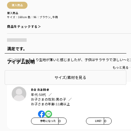
購入商品
購入商品
サイズ：160cm
色：96：ブラウン_牛柄
商品をチェックする＞
満足です。
パンツは思ったより生地が薄いと感じましたが、子供はサラサラで涼しい〜と
アイテム説明
もっと見る
サイズ/素材を見る
no name
年代:
50代
お子さまの性別:
男の子
お子さまの年齢:
11歳以上
参考になった
0
LIKE!
0