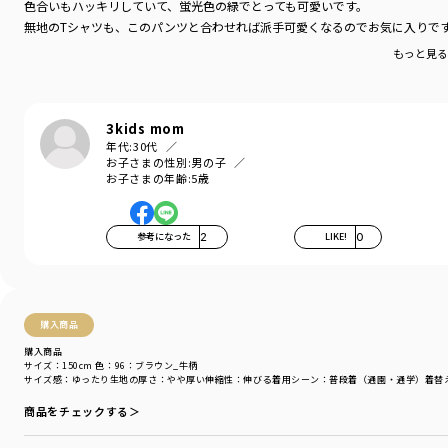
色合いもハッキリしていて、蛍光色の緑でとっても可愛いです。
無地のTシャツも、このパンツと合わせれば派手可愛くなるのでお気に入りで
もっと見
3kids mom
年代:
30代
お子さまの性別:
男の子
お子さまの年齢:
5歳
参考になった
2
LIKE!
0
購入商品
購入商品
サイズ：150cm
色：96：ブラウン_牛柄
サイズ感
：ゆったり
生地の厚さ
：やや厚い
伸縮性
：伸びる
着用シーン
：普段着（通園・通学）
着替
商品をチェックする＞