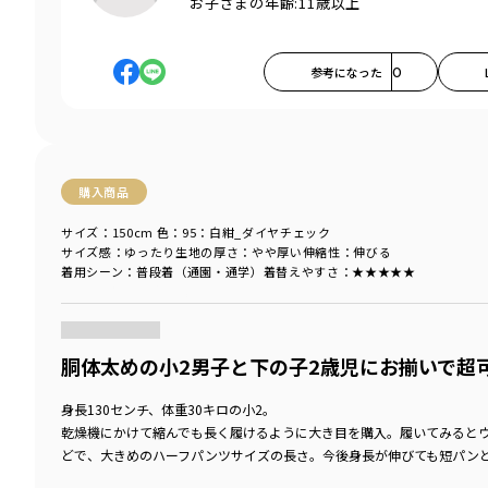
お子さまの年齢:
11歳以上
参考になった
0
購入商品
サイズ：150cm
色：95：白紺_ダイヤチェック
サイズ感
：ゆったり
生地の厚さ
：やや厚い
伸縮性
：伸びる
着用シーン
：普段着（通園・通学）
着替えやすさ
：★★★★★
商品をチェックする＞
胴体太めの小2男子と下の子2歳児にお揃いで超
身長130センチ、体重30キロの小2。
乾燥機にかけて縮んでも長く履けるように大き目を購入。履いてみると
どで、大きめのハーフパンツサイズの長さ。今後身長が伸びても短パン