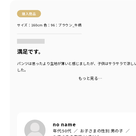
購入商品
サイズ：160cm
色：96：ブラウン_牛柄
商品をチェックする＞
満足です。
パンツは思ったより生地が薄いと感じましたが、子供はサラサラで涼し
した。
もっと見る…
no name
年代:
50代
お子さまの性別:
男の子