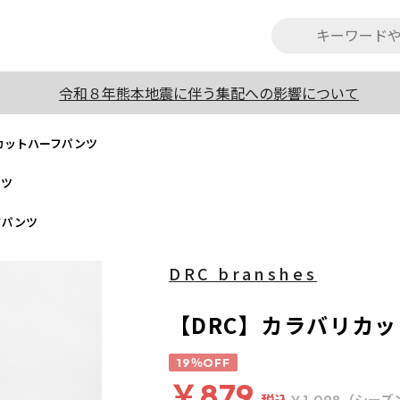
令和８年熊本地震に伴う集配への影響について
カットハーフパンツ
ンツ
フパンツ
DRC branshes
【DRC】カラバリカ
19％OFF
￥879
税込
（シーズ
￥1,098