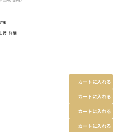
詳細
出荷
詳細
カートに入れる
カートに入れる
カートに入れる
と若干異なる場合があります。
92:茶_ヒョウ柄
※撮影場所の関係上、着用
カートに入れる