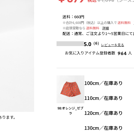
送料
：
660円
※合計6,600円（税込）以上の購入で
送料無料
※店頭受取なら
送料無料
詳細
配送
：
通常、ご注文より1～5営業日にて
5.0
（6）
レビューを見る
お気に入りアイテム登録者数
人
964
100cm
／
在庫あり
110cm
／
在庫あり
98:オレンジ_ゼブ
120cm
／
在庫あり
ラ
あります。
91:白_チェッカー
※撮影場所の関係上、着用画像は実物
130cm
／
在庫あり