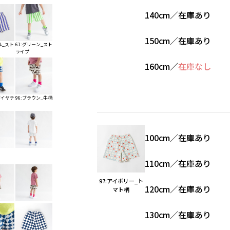
140cm
／
在庫あり
150cm
／
在庫あり
ル_スト
61:グリーン_スト
ライプ
160cm
／
在庫なし
ダイヤチ
96:ブラウン_牛柄
100cm
／
在庫あり
110cm
／
在庫あり
97:アイボリー_ト
120cm
／
在庫あり
マト柄
130cm
／
在庫あり