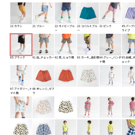
13:カラシ
21:ブルー
22:ネイビーブル
23:コバルトブル
31:ピンク
45:パープ
ー
ー
ライプ
85:ブラック
91:白_チェッカー
92:茶_ヒョウ柄
93:カーキ_迷彩柄
94:グレー_バンダ
95:白紺_
ナ柄
ェック
97:アイボリー_ト
98:オレンジ_ゼブ
マト柄
ラ