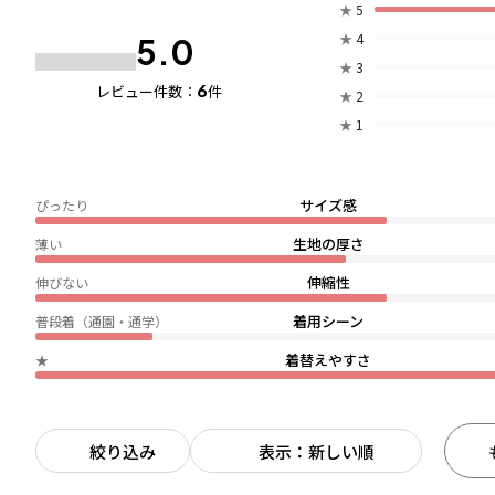
★
5
★
4
5.0
★
3
6
レビュー件数：
件
★
2
★
1
サイズ感
ぴったり
生地の厚さ
薄い
伸縮性
伸びない
着用シーン
普段着（通園・通学）
着替えやすさ
★
絞り込み
表示：新しい順