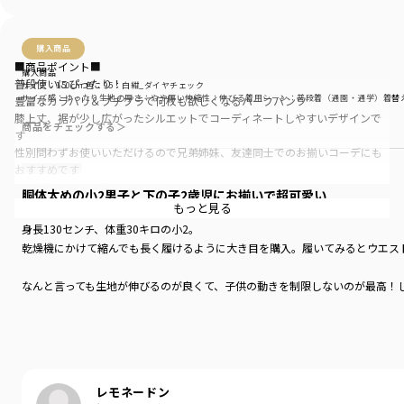
購入商品
■商品ポイント■
購入商品
普段使いにぴったり！
サイズ：150cm
色：95：白紺_ダイヤチェック
サイズ感
：ゆったり
生地の厚さ
：やや厚い
伸縮性
：伸びる
着用シーン
：普段着（通園・通学）
着替
豊富なカラバリ＆プチプラで何枚も欲しくなるハーフパンツ
膝上丈、裾が少し広がったシルエットでコーディネートしやすいデザインで
商品をチェックする＞
す
性別問わずお使いいただけるので兄弟姉妹、友達同士でのお揃いコーデにも
おすすめです
あって嬉しい♪お名前ネーム付き
胴体太めの小2男子と下の子2歳児にお揃いで超可愛い
もっと見る
身長130センチ、体重30キロの小2。
■素材■
乾燥機にかけて縮んでも長く履けるように大き目を購入。履いてみるとウエス
程よい厚みの綿100％インレイ生地
なんと言っても生地が伸びるのが良くて、子供の動きを制限しないのが最高！
■DRCbranshesとは？■
Daily…毎日
発色もパキッとした色で親のテンションが上がる。
Relax…力を抜いて、くつろぐ
汗を吸ってくれる生地。ポケットがちゃんと両方にある。しかも値段も高すぎ
Comfortable…気持ちの良い、快適な
着心地の良い服を、手に取りやすい価格で。
うちは下の子が2歳児で5歳差兄弟。
レモネードン
『毎日着て欲しい』
サイズ展開が幅広いため、お揃いの服があるのが大変嬉しい。男の子の服でも