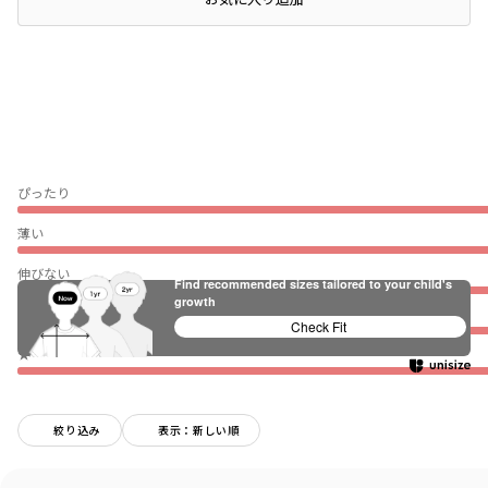
ぴったり
薄い
伸びない
Find recommended sizes tailored to your child's
growth
普段着（通園・通学）
Check Fit
★
絞り込み
表示：新しい順