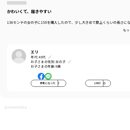
かわいくて、履きやすい
136センチの女の子に150を購入したので、少し大きめで膝上くらいの長さ
もっ
エリ
年代:
40代
お子さまの性別:
女の子
お子さまの年齢:
9歳
参考になった
1
LIKE!
0