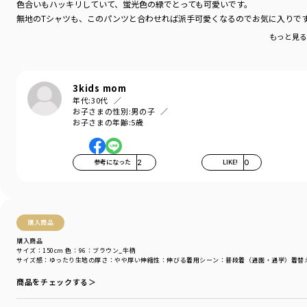
色合いもハッキリしていて、蛍光色の緑でとっても可愛いです。
無地のTシャツも、このパンツと合わせれば派手可愛くなるのでお気に入りで
もっと見
3kids mom
年代:
30代
お子さまの性別:
男の子
お子さまの年齢:
5歳
参考になった
2
LIKE!
0
購入商品
購入商品
サイズ：150cm
色：96：ブラウン_牛柄
サイズ感
：ゆったり
生地の厚さ
：やや厚い
伸縮性
：伸びる
着用シーン
：普段着（通園・通学）
着替
商品をチェックする＞