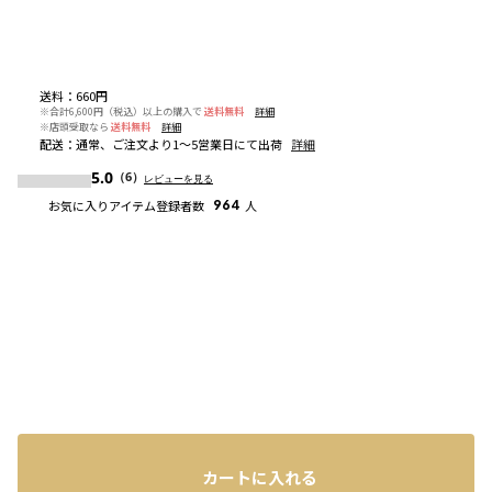
送料
：
660円
※合計6,600円（税込）以上の購入で
送料無料
詳細
※店頭受取なら
送料無料
詳細
配送
：
通常、ご注文より1～5営業日にて出荷
詳細
5.0
（6）
レビューを見る
お気に入りアイテム登録者数
964
人
カートに入れる