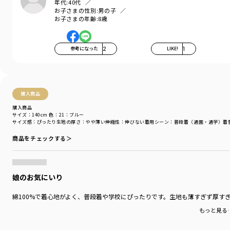
年代:
40代
そんな思いを込めてブランシェスから
お子さまの性別:
男の子
デイリーウェアをご提案する新レーベルです
固定客になります！って宣言するくらい(夫には宣言しました笑)感動しまして
お子さまの年齢:
8歳
-----
参考になった
2
LIKE!
1
伸縮性：あり
透け感：なし
ポケット：両脇にあり
購入商品
＃drc＃おとこのこ＃おんなのこ＃ボーイズ＃ガールズ
購入商品
＃通園コーデ＃通学コーデ＃小学生コーデ
サイズ：140cm
色：21：ブルー
＃プチプラ＃プチプラ子供服＃子供服通販
サイズ感
：ぴったり
生地の厚さ
：やや薄い
伸縮性
：伸びない
着用シーン
：普段着（通園・通学）
着
＃お揃い＃お揃いコーデ
商品をチェックする＞
＃ペア＃ペアコーデ
＃リンク＃リンクコーデ＃ユニセックス
＃100cm＃110cm＃120cm＃130cm＃140cm＃150cm＃160cm
娘のお気にいり
着用イメージ/カラー：13:カラシ
モデル：身長108.0cm 体重17kg
綿100%で着心地がよく、普段着や学校にぴったりです。生地も薄すぎず厚す
サイズ：サイズ110
もっと見る
ブランド
／
DRC branshes
シーズン
／
2026春夏