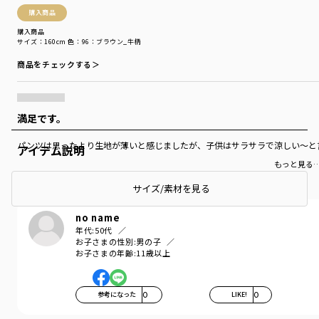
購入商品
購入商品
サイズ：160cm
色：96：ブラウン_牛柄
商品をチェックする＞
満足です。
パンツは思ったより生地が薄いと感じましたが、子供はサラサラで涼しい〜と
アイテム説明
もっと見る
サイズ/素材を見る
no name
年代:
50代
お子さまの性別:
男の子
お子さまの年齢:
11歳以上
参考になった
0
LIKE!
0