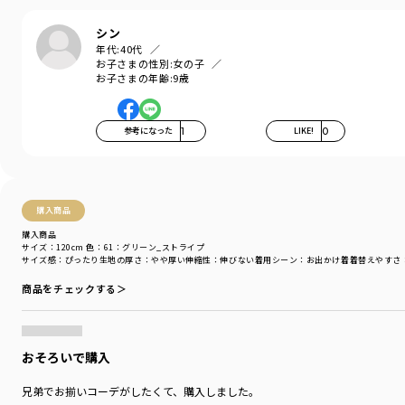
カテゴリ
／
ボトムス
>
ショートパンツ・ハーフパンツ
シン
カラー
／
ブルー
年代:
40代
性別タイプ
／
GIRL
お子さまの性別:
女の子
BOY
お子さまの年齢:
9歳
対象イベント
／
ファイナルセール
商品番号
／
16-6241-342
参考になった
1
LIKE!
0
購入商品
購入商品
サイズ：120cm
色：61：グリーン_ストライプ
サイズ感
：ぴったり
生地の厚さ
：やや厚い
伸縮性
：伸びない
着用シーン
：お出かけ着
着替えやすさ
商品をチェックする＞
おそろいで購入
兄弟でお揃いコーデがしたくて、購入しました。