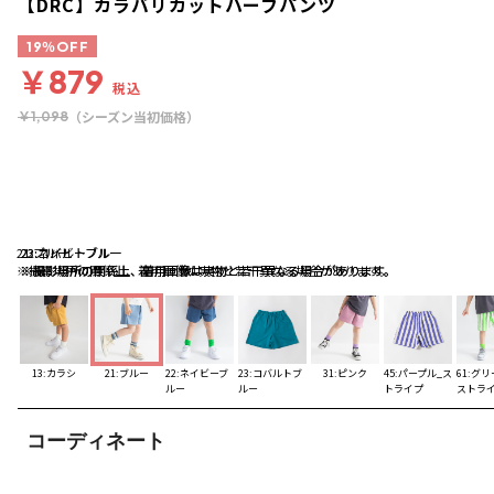
【DRC】カラバリカットハーフパンツ
19％OFF
￥879
税込
（シーズン当初価格）
￥1,098
21:ブルー
22:ネイビーブルー
23:コバルトブルー
※撮影場所の関係上、着用画像は実物と若干異なる場合があります。
※撮影場所の関係上、着用画像は実物と若干異なる場合があります。
※撮影場所の関係上、着用画像は実物と若干異なる場合があります。
13:カラシ
21:ブルー
22:ネイビーブ
23:コバルトブ
31:ピンク
45:パープル_ス
61:グリ
ルー
ルー
トライプ
ストラ
コーディネート