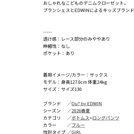
おしゃれなこどものデニムクローゼット。
ブランシェスとEDWINによるキッズブラン
-----
透け感：レース部分のみややあり
伸縮性：なし
ポケット：あり
着用イメージ/カラー：サックス
モデル：身長127.0cm 体重24kg
サイズ：サイズ130
ブランド
／
Ou? by EDWIN
シーズン
／
2026春夏
カテゴリ
／
ボトムス
>
ロングパンツ
カラー
／
ブルー
性別タイプ
／
GIRL