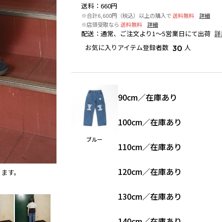
送料
：
660円
※合計6,600円（税込）以上の購入で
送料無料
詳細
※店頭受取なら
送料無料
詳細
配送
：
通常、ご注文より1～5営業日にて出荷
詳
お気に入りアイテム登録者数
人
30
90cm
／
在庫あり
100cm
／
在庫あり
ブルー
110cm
／
在庫あり
120cm
／
在庫あり
ります。
ブルー
※撮影場所の関係上、着用画像は実物と若干異な
130cm
／
在庫あり
140cm
／
在庫あり