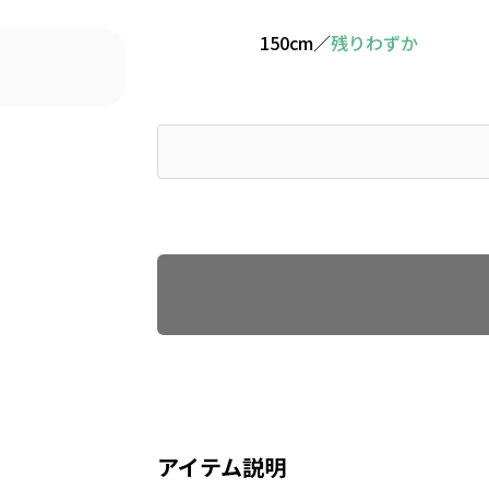
150cm
／
残りわずか
Find recommended size
アイテム説明