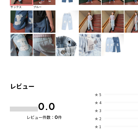
サックス
ブルー
レビュー
★
5
★
4
0.0
★
3
0
レビュー件数：
件
★
2
★
1