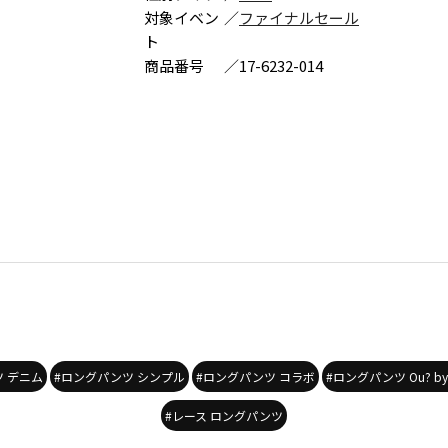
対象イベン
／
ファイナルセール
ト
商品番号
／
17-6232-014
 デニム
#ロングパンツ シンプル
#ロングパンツ コラボ
#ロングパンツ Ou? by 
#レース ロングパンツ