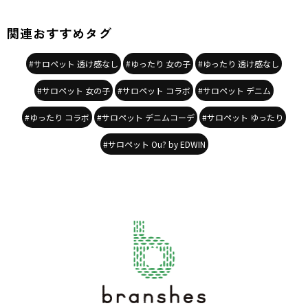
カテゴリ
／
ボトムス
>
オーバーオール・サロペット
カラー
／
ブルー
性別タイプ
／
GIRL
関連おすすめタグ
対象イベント
／
ファイナルセール
商品番号
／
17-6234-015
#サロペット 透け感なし
#ゆったり 女の子
#ゆったり 透け感なし
#サロペット 女の子
#サロペット コラボ
#サロペット デニム
#ゆったり コラボ
#サロペット デニムコーデ
#サロペット ゆったり
#サロペット Ou? by EDWIN