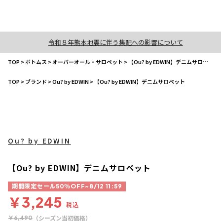
令和８年熊本地震に伴う集配への影響について
TOP
>
ボトムス
>
オーバーオール・サロペット
>
【Ou? by EDWIN】デニムサロペット
TOP
>
ブランド
>
Ou? by EDWIN
>
【Ou? by EDWIN】デニムサロペット
Ou? by EDWIN
【Ou? by EDWIN】デニムサロペット
期間限定セール50％OFF~8/12 11:59
￥3,245
税込
（シーズン当初価格）
￥6,490