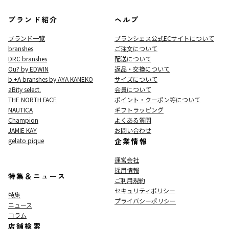
ブランド紹介
ヘルプ
ブランド一覧
ブランシェス公式ECサイト
について
branshes
ご注文について
DRC branshes
配送について
Ou? by EDWIN
返品・交換について
b.+A branshes by AYA KANEKO
サイズについて
aBity select.
会員について
THE NORTH FACE
ポイント・クーポン等について
NAUTICA
ギフトラッピング
Champion
よくある質問
JAMIE KAY
お問い合わせ
gelato pique
企業情報
運営会社
採用情報
特集＆ニュース
ご利用規約
セキュリティポリシー
特集
プライバシーポリシー
ニュース
コラム
店舗検索