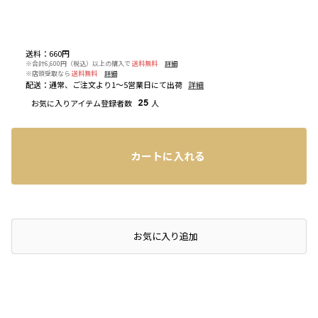
送料
：
660円
※合計6,600円（税込）以上の購入で
送料無料
詳細
※店頭受取なら
送料無料
詳細
配送
：
通常、ご注文より1～5営業日にて出荷
詳細
お気に入りアイテム登録者数
25
人
カートに入れる
店頭在庫を確認する
お気に入り追加