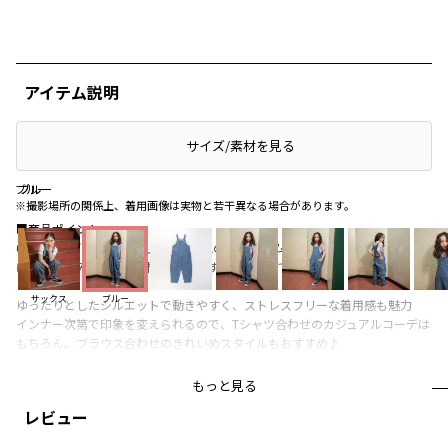
アイテム説明
サイズ/素材を見る
ブルー
ブルー
ブルー
※撮影場所の関係上、着用画像は実物と若干異なる場合があります。
■商品ポイント
6.5オンスデニムを使用した、着心地の良いデニムサロペット
ほどよい厚みでシーズン問わず活躍するアイテムです
サックス
ブルー
ゆったりとしたシルエットで動きやすく、ストレスフリーな着用感も魅力
インナー次第で印象を変えられるので、Tシャツ合わせのカジュアルコーデは
もちろん、ブラウス合わせのきれいめスタイルもおすすめ♪
EDWINの象徴後ろポケットのWステッチなど、ディテールにもこだわったデ
もっと見る
ザインです
レビュー