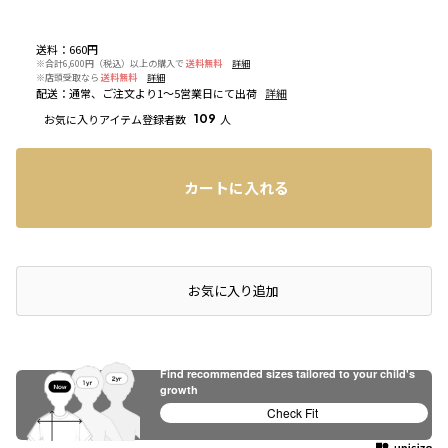
送料
：
660円
※合計6,600円（税込）以上の購入で
送料無料
詳細
※店頭受取なら
送料無料
詳細
配送
：
通常、ご注文より1～5営業日にて出荷
詳細
お気に入りアイテム登録者数
109
人
カートに入れる
店頭在庫を確認する
お気に入り追加
Find recommended sizes tailored to your child's
growth
Check Fit