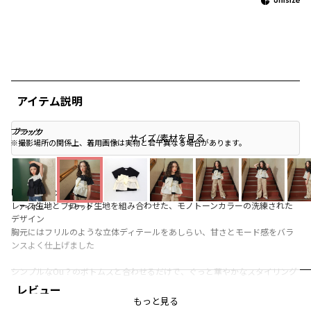
アイテム説明
ブラック
ブラック
ブラック
サイズ/素材を見る
※撮影場所の関係上、着用画像は実物と若干異なる場合があります。
■商品ポイント
レース生地とブロード生地を組み合わせた、モノトーンカラーの洗練された
アイボリー
ブラック
デザイン
胸元にはフリルのような立体ディテールをあしらい、甘さとモード感をバラ
ンスよく仕上げました
シンプルなOu？のボトムスと合わせるだけで、ぐっと華やかなスタイリング
が完成！
レビュー
甘すぎないモノトーンだからこそ、ちょっと背伸びした大人っぽさも感じら
もっと見る
れます