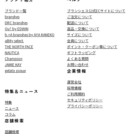
ブランド一覧
ブランシェス公式ECサイト
について
branshes
ご注文について
DRC branshes
配送について
Ou? by EDWIN
返品・交換について
b.+A branshes by AYA KANEKO
サイズについて
aBity select.
会員について
THE NORTH FACE
ポイント・クーポン等について
NAUTICA
ギフトラッピング
Champion
よくある質問
JAMIE KAY
お問い合わせ
gelato pique
企業情報
運営会社
採用情報
特集＆ニュース
ご利用規約
セキュリティポリシー
特集
プライバシーポリシー
ニュース
コラム
店舗検索
店舗検索