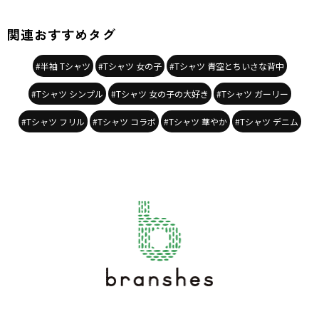
シーズン
／
2026春夏
カテゴリ
／
トップス
>
半袖Tシャツ・タンクトップ
関連おすすめタグ
カラー
／
ブラック
性別タイプ
／
GIRL
対象イベント
／
ファイナルセール
#半袖 Tシャツ
#Tシャツ 女の子
#Tシャツ 青空とちいさな背中
商品番号
／
17-6206-011
#Tシャツ シンプル
#Tシャツ 女の子の大好き
#Tシャツ ガーリー
#Tシャツ フリル
#Tシャツ コラボ
#Tシャツ 華やか
#Tシャツ デニム